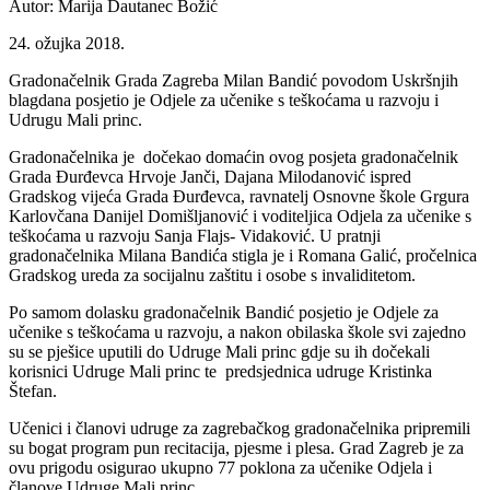
Autor: Marija Dautanec Božić
24. ožujka 2018.
Gradonačelnik Grada Zagreba Milan Bandić povodom Uskršnjih
blagdana posjetio je Odjele za učenike s teškoćama u razvoju i
Udrugu Mali princ.
Gradonačelnika je dočekao domaćin ovog posjeta gradonačelnik
Grada Đurđevca Hrvoje Janči, Dajana Milodanović ispred
Gradskog vijeća Grada Đurđevca, ravnatelj Osnovne škole Grgura
Karlovčana Danijel Domišljanović i voditeljica Odjela za učenike s
teškoćama u razvoju Sanja Flajs- Vidaković. U pratnji
gradonačelnika Milana Bandića stigla je i Romana Galić, pročelnica
Gradskog ureda za socijalnu zaštitu i osobe s invaliditetom.
Po samom dolasku gradonačelnik Bandić posjetio je Odjele za
učenike s teškoćama u razvoju, a nakon obilaska škole svi zajedno
su se pješice uputili do Udruge Mali princ gdje su ih dočekali
korisnici Udruge Mali princ te predsjednica udruge Kristinka
Štefan.
Učenici i članovi udruge za zagrebačkog gradonačelnika pripremili
su bogat program pun recitacija, pjesme i plesa. Grad Zagreb je za
ovu prigodu osigurao ukupno 77 poklona za učenike Odjela i
članove Udruge Mali princ.