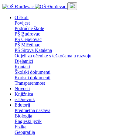
O školi
Povijest
Područne škole
PŠ Budrovac
PŠ Čepelovac
PŠ Mičetinac
PŠ Sirova Katalena
Odjeli za učenike s teškoćama u razvoju
Djelatnici
Kontakt
Školski dokumenti
Korisni dokumenti
Transparentnost
Novosti
Knjižnica
e-Dnevnik
Edutorij
Predmetna nastava
Biologija
Engleski jezik
Fizika
Geografija