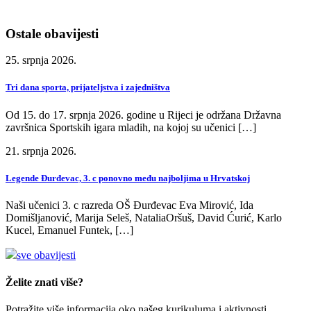
Ostale obavijesti
25. srpnja 2026.
Tri dana sporta, prijateljstva i zajedništva
Od 15. do 17. srpnja 2026. godine u Rijeci je održana Državna
završnica Sportskih igara mladih, na kojoj su učenici […]
21. srpnja 2026.
Legende Đurđevac, 3. c ponovno među najboljima u Hrvatskoj
Naši učenici 3. c razreda OŠ Đurđevac Eva Mirović, Ida
Domišljanović, Marija Seleš, NataliaOršuš, David Ćurić, Karlo
Kucel, Emanuel Funtek, […]
sve obavijesti
Želite znati više?
Potražite više informacija oko našeg kurikuluma i aktivnosti.