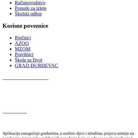
Računovodstvo
Ponude za izlete
Školski odbor
Korisne poveznice
Rječnici
AZOO
MZOM
Pravilnici
Škola za život
GRAD ĐURĐEVAC
Podcast OŠ Đurđevac
Red Button
Aplikacija omogućuje građanima, a osobito djeci i mladima, prijavu sumnje na