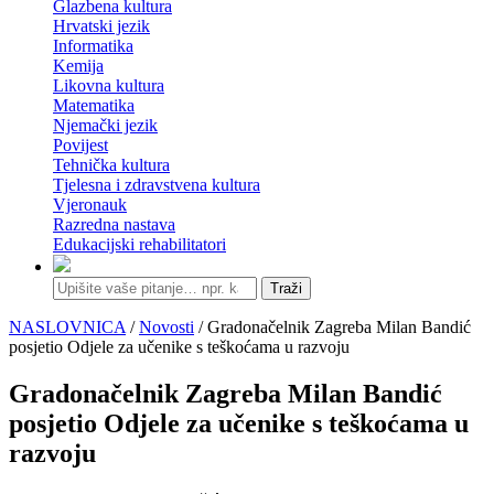
Glazbena kultura
Hrvatski jezik
Informatika
Kemija
Likovna kultura
Matematika
Njemački jezik
Povijest
Tehnička kultura
Tjelesna i zdravstvena kultura
Vjeronauk
Razredna nastava
Edukacijski rehabilitatori
Traži
NASLOVNICA
/
Novosti
/ Gradonačelnik Zagreba Milan Bandić
posjetio Odjele za učenike s teškoćama u razvoju
Gradonačelnik Zagreba Milan Bandić
posjetio Odjele za učenike s teškoćama u
razvoju