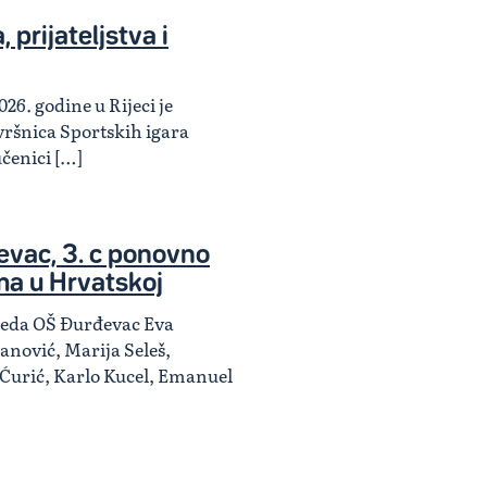
 prijateljstva i
026. godine u Rijeci je
ršnica Sportskih igara
učenici […]
vac, 3. c ponovno
ma u Hrvatskoj
zreda OŠ Đurđevac Eva
anović, Marija Seleš,
 Ćurić, Karlo Kucel, Emanuel