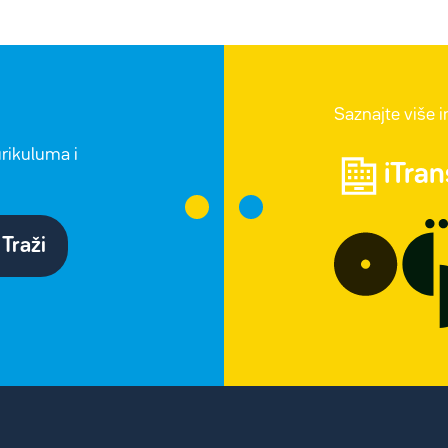
Saznajte više 
urikuluma i
iTra
Traži