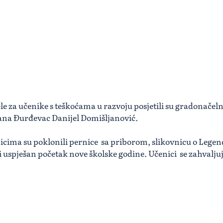
e za učenike s teškoćama u razvoju posjetili su gradonačeln
ana Đurđevac Danijel Domišljanović.
ima su poklonili pernice sa priborom, slikovnicu o Legendi 
i uspješan početak nove školske godine. Učenici se zahvalj