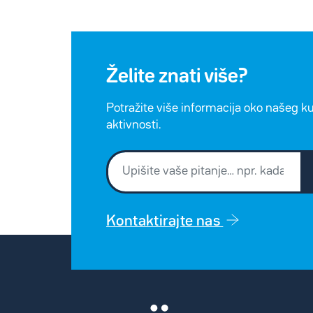
Želite znati više?
Potražite više informacija oko našeg k
aktivnosti.
Kontaktirajte nas