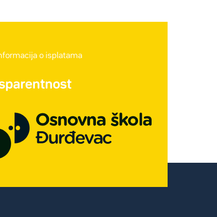
informacija o isplatama
nsparentnost