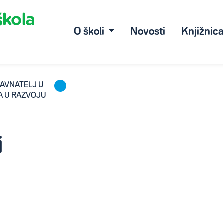
O školi
Novosti
Knjižnic
RAVNATELJ U
A U RAZVOJU
i