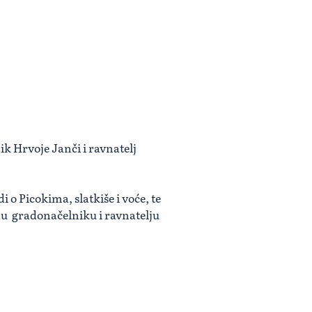
ik Hrvoje Janči i ravnatelj
o Picokima, slatkiše i voće, te
uju gradonačelniku i ravnatelju