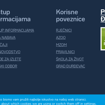
stup
Korisne
P
ormacijama
poveznice
Đ
UP INFORMACIJAMA
RJEČNICI
A NABAVA
AZOO
ČAJI
MZOM
NOVODSTVO
PRAVILNICI
E ZA IZLETE
ŠKOLA ZA ŽIVOT
KI ODBOR
GRAD ĐURĐEVAC
o bismo vam pružili najbolje iskustvo na našoj web stranici.
e about which cookies we are using or switch them off in
settings
.