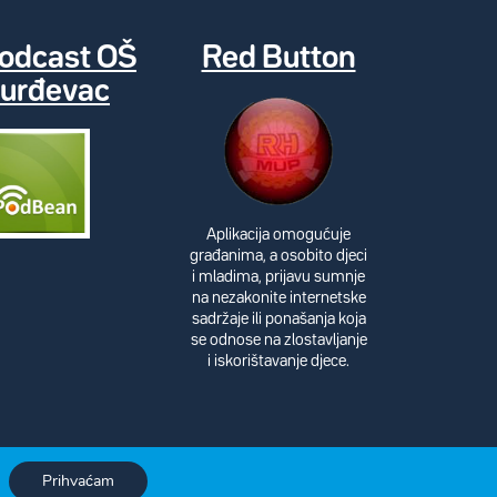
odcast OŠ
Red Button
urđevac
Aplikacija omogućuje
građanima, a osobito djeci
i mladima, prijavu sumnje
na nezakonite internetske
sadržaje ili ponašanja koja
se odnose na zlostavljanje
i iskorištavanje djece.
Prihvaćam