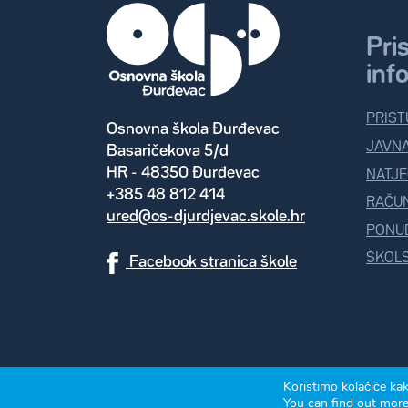
Pri
inf
PRIST
Osnovna škola Đurđevac
JAVN
Basaričekova 5/d
HR - 48350 Đurđevac
NATJE
+385 48 812 414
RAČU
ured@os-djurdjevac.skole.hr
PONUD
ŠKOLS
Facebook stranica škole
Koristimo kolačiće kak
Politika privatnosti
Izrada: Avalon 2026.
You can find out mor