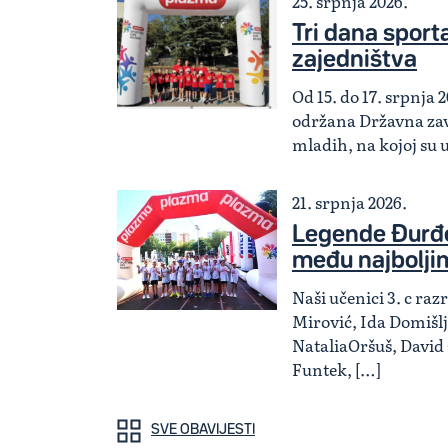
25. srpnja 2026.
Tri dana sporta,
zajedništva
Od 15. do 17. srpnja 2
održana Državna zav
mladih, na kojoj su 
21. srpnja 2026.
Legende Đurđe
među najbolji
Naši učenici 3. c ra
Mirović, Ida Domišlj
NataliaOršuš, David
Funtek, […]
SVE OBAVIJESTI