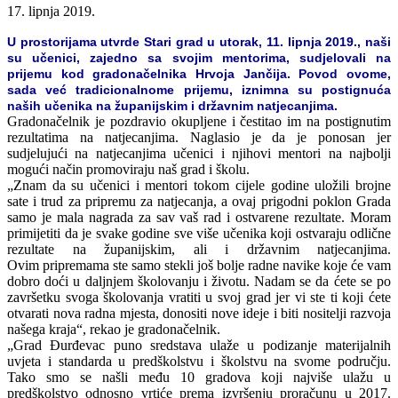
17. lipnja 2019.
U prostorijama utvrde Stari grad u utorak, 11. lipnja 2019., naši
su učenici, zajedno sa svojim mentorima, sudjelovali na
prijemu kod gradonačelnika Hrvoja Jančija. Povod ovome,
sada već tradicionalnome prijemu, iznimna su postignuća
naših učenika na županijskim i državnim natjecanjima.
Gradonačelnik je pozdravio okupljene i čestitao im na postignutim
rezultatima na natjecanjima. Naglasio je da je ponosan jer
sudjelujući na natjecanjima učenici i njihovi mentori na najbolji
mogući način promoviraju naš grad i školu.
„Znam da su učenici i mentori tokom cijele godine uložili brojne
sate i trud za pripremu za natjecanja, a ovaj prigodni poklon Grada
samo je mala nagrada za sav vaš rad i ostvarene rezultate. Moram
primijetiti da je svake godine sve više učenika koji ostvaraju odlične
rezultate na županijskim, ali i državnim natjecanjima.
Ovim pripremama ste samo stekli još bolje radne navike koje će vam
dobro doći u daljnjem školovanju i životu. Nadam se da ćete se po
završetku svoga školovanja vratiti u svoj grad jer vi ste ti koji ćete
otvarati nova radna mjesta, donositi nove ideje i biti nositelji razvoja
našega kraja“, rekao je gradonačelnik.
„Grad Đurđevac puno sredstava ulaže u podizanje materijalnih
uvjeta i standarda u predškolstvu i školstvu na svome području.
Tako smo se našli među 10 gradova koji najviše ulažu u
predškolstvo odnosno vrtiće prema izvršenju proračunu u 2017.