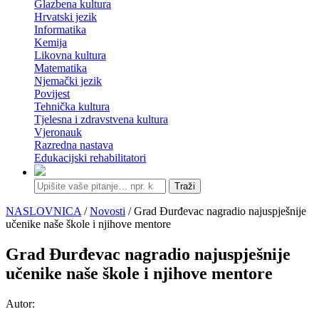
Glazbena kultura
Hrvatski jezik
Informatika
Kemija
Likovna kultura
Matematika
Njemački jezik
Povijest
Tehnička kultura
Tjelesna i zdravstvena kultura
Vjeronauk
Razredna nastava
Edukacijski rehabilitatori
Traži
NASLOVNICA
/
Novosti
/ Grad Đurđevac nagradio najuspješnije
učenike naše škole i njihove mentore
Grad Đurđevac nagradio najuspješnije
učenike naše škole i njihove mentore
Autor: