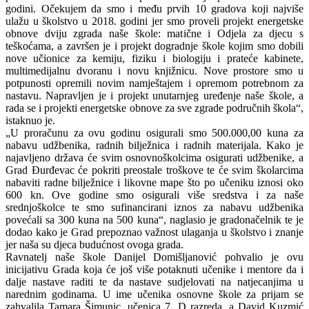
godini. Očekujem da smo i među prvih 10 gradova koji najviše
ulažu u školstvo u 2018. godini jer smo proveli projekt energetske
obnove dviju zgrada naše škole: matične i Odjela za djecu s
teškoćama, a završen je i projekt dogradnje škole kojim smo dobili
nove učionice za kemiju, fiziku i biologiju i prateće kabinete,
multimedijalnu dvoranu i novu knjižnicu. Nove prostore smo u
potpunosti opremili novim namještajem i opremom potrebnom za
nastavu. Napravljen je i projekt unutarnjeg uređenje naše škole, a
rada se i projekti energetske obnove za sve zgrade područnih škola“,
istaknuo je.
„U proračunu za ovu godinu osigurali smo 500.000,00 kuna za
nabavu udžbenika, radnih bilježnica i radnih materijala. Kako je
najavljeno država će svim osnovnoškolcima osigurati udžbenike, a
Grad Đurđevac će pokriti preostale troškove te će svim školarcima
nabaviti radne bilježnice i likovne mape što po učeniku iznosi oko
600 kn. Ove godine smo osigurali više sredstva i za naše
srednjoškolce te smo sufinancirani iznos za nabavu udžbenika
povećali sa 300 kuna na 500 kuna“, naglasio je gradonačelnik te je
dodao kako je Grad prepoznao važnost ulaganja u školstvo i znanje
jer naša su djeca budućnost ovoga grada.
Ravnatelj naše škole Danijel Domišljanović pohvalio je ovu
inicijativu Grada koja će još više potaknuti učenike i mentore da i
dalje nastave raditi te da nastave sudjelovati na natjecanjima u
narednim godinama. U ime učenika osnovne škole za prijam se
zahvalila Tamara Šimunic, učenica 7. D razreda, a David Kuzmić