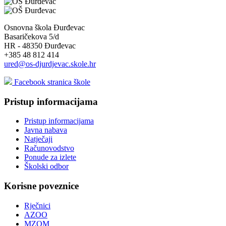
Osnovna škola Đurđevac
Basaričekova 5/d
HR - 48350 Đurđevac
+385 48 812 414
ured@os-djurdjevac.skole.hr
Facebook stranica škole
Pristup informacijama
Pristup informacijama
Javna nabava
Natječaji
Računovodstvo
Ponude za izlete
Školski odbor
Korisne poveznice
Rječnici
AZOO
MZOM