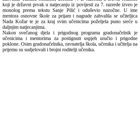
koji je državni prvak u natjecanju iz povijesti za 7. razrede izveo je
monolog prema tekstu Sanje Pilić i oduševio nazočne. U ime
mentora osnovne škole za prijam i nagrade zahvalila se učiteljica
Nada Kožar te je za kraj svim učenicima poželjela puno sreće u
daljnjim natjecanjima.
Nakon svečanog djela i prigodnog programa gradonačelnik je
učenicima i mentorima za postignuti uspjeh uručio i prigodne
poklone. Osim gradonačelnika, ravnatelja škola, učenika i učitelja na
prijemu su sudjelovali i brojni roditelji učenika.