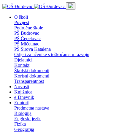
O školi
Povijest
Područne škole
PŠ Budrovac
PŠ Čepelovac
PŠ Mičetinac
PŠ Sirova Katalena
Odjeli za učenike s teškoćama u razvoju
Djelatnici
Kontakt
Školski dokumenti
Korisni dokumenti
Transparentnost
Novosti
Knjižnica
e-Dnevnik
Edutorij
Predmetna nastava
Biologija
Engleski jezik
Fizika
Geografija