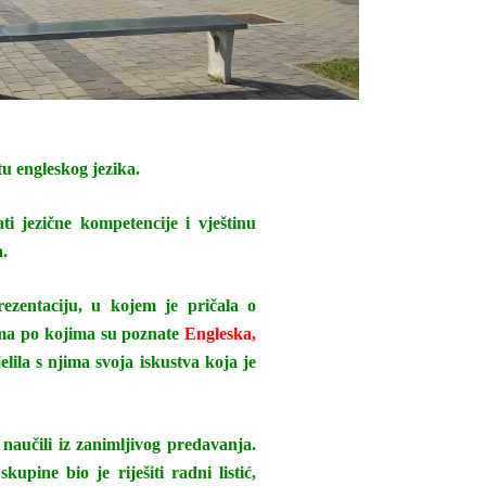
tu engleskog jezika.
ati jezične kompetencije i vještinu
a.
rezentaciju, u kojem je pričala o
ima po kojima su poznate
Engleska,
lila s njima svoja iskustva koja je
naučili iz zanimljivog predavanja.
pine bio je riješiti radni listić,