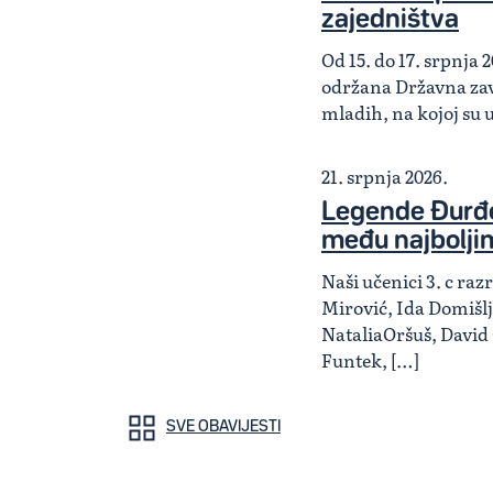
zajedništva
Od 15. do 17. srpnja 2
održana Državna zav
mladih, na kojoj su 
21. srpnja 2026.
Legende Đurđe
među najbolji
Naši učenici 3. c ra
Mirović, Ida Domišlj
NataliaOršuš, David
Funtek, […]
SVE OBAVIJESTI