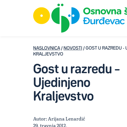
NASLOVNICA
/
NOVOSTI
/ GOST U RAZREDU -
KRALJEVSTVO
Gost u razredu –
Ujedinjeno
Kraljevstvo
Autor: Arijana Lenardić
29. travnja 2012.