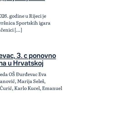
026. godine u Rijeci je
ršnica Sportskih igara
učenici […]
vac, 3. c ponovno
ma u Hrvatskoj
zreda OŠ Đurđevac Eva
anović, Marija Seleš,
 Ćurić, Karlo Kucel, Emanuel