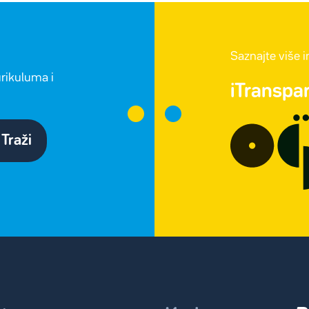
Saznajte više 
urikuluma i
iTranspa
Traži