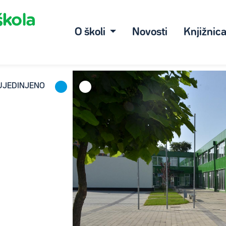
O školi
Novosti
Knjižnic
 UJEDINJENO