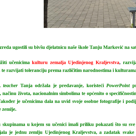
zreda ugostili su bivšu djelatnicu naše škole
Tanju Marković
na sa
ižiti učenicima
kulturu zemalja Ujedinjenog Kraljevstva
,
razvij
te razvijati toleranciju prema različitim narodnostima i kulturam
a,
teacher
Tanja održala je predavanje, koristeći
PowerPoint
p
načinu života, nacionalnim simbolima te općenito o specifičnost
akođer je učenicima dala na uvid svoje osobne fotografije i podije
 zemlje.
 skupinama u kojem su učenici imali priliku pokazati što su sve 
la je jednu zemlju Ujedinjenog Kraljevstva, a zadatak svake sku