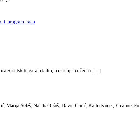
2017.!
an_i_program_rada
ica Sportskih igara mladih, na kojoj su učenici […]
ić, Marija Seleš, NataliaOršuš, David Ćurić, Karlo Kucel, Emanuel Fu