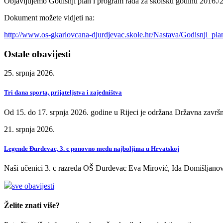
Objavljujemo Godišnji plan i program rada za školsku godinu 2016./
Dokument možete vidjeti na:
http://www.os-gkarlovcana-djurdjevac.skole.hr/Nastava/Godisnji_pl
Ostale obavijesti
25. srpnja 2026.
Tri dana sporta, prijateljstva i zajedništva
Od 15. do 17. srpnja 2026. godine u Rijeci je održana Državna završn
21. srpnja 2026.
Legende Đurđevac, 3. c ponovno među najboljima u Hrvatskoj
Naši učenici 3. c razreda OŠ Đurđevac Eva Mirović, Ida Domišljanov
sve obavijesti
Želite znati više?