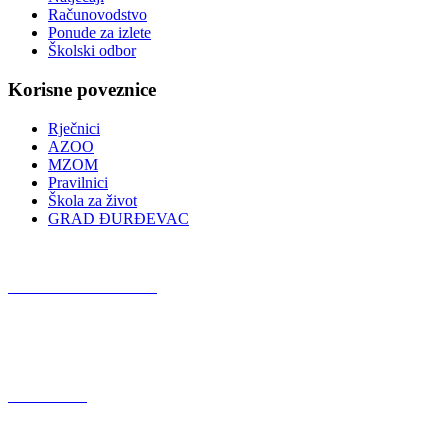
Računovodstvo
Ponude za izlete
Školski odbor
Korisne poveznice
Rječnici
AZOO
MZOM
Pravilnici
Škola za život
GRAD ĐURĐEVAC
Podcast OŠ Đurđevac
Red Button