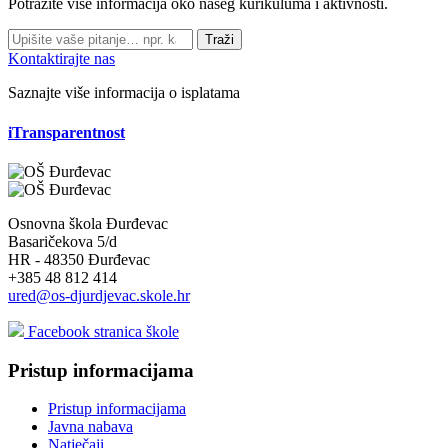
Potražite više informacija oko našeg kurikuluma i aktivnosti.
Traži
Kontaktirajte nas
Saznajte više informacija o isplatama
iTransparentnost
Osnovna škola Đurđevac
Basaričekova 5/d
HR - 48350 Đurđevac
+385 48 812 414
ured@os-djurdjevac.skole.hr
Facebook stranica škole
Pristup informacijama
Pristup informacijama
Javna nabava
Natječaji