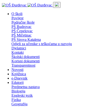
O školi
Povijest
Područne škole
PŠ Budrovac
PŠ Čepelovac
PŠ Mičetinac
PŠ Sirova Katalena
Odjeli za učenike s teškoćama u razvoju
Djelatnici
Kontakt
Školski dokumenti
Korisni dokumenti
Transparentnost
Novosti
Knjižnica
e-Dnevnik
Edutorij
Predmetna nastava
Biologija
Engleski jezik
Fizika
Geografija