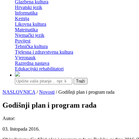
Glazbena kultura
Hrvatski jezik
Informatika
Kemija
Likovna kultura
Matematika
Njemački jezik
Povijest
Tehnička kultura
Tjelesna i zdravstvena kultura
Vjeronauk
Razredna nastava
Edukacijski rehabilitatori
Traži
NASLOVNICA
/
Novosti
/ Godišnji plan i program rada
Godišnji plan i program rada
Autor:
03. listopada 2016.