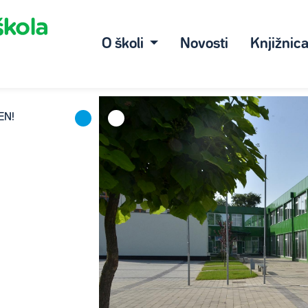
O školi
Novosti
Knjižnic
EN!