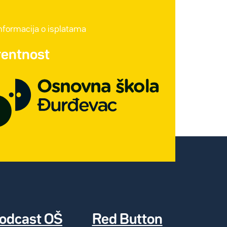
informacija o isplatama
rentnost
odcast OŠ
Red Button