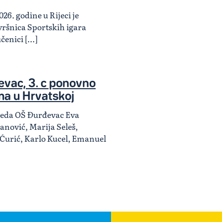
026. godine u Rijeci je
ršnica Sportskih igara
učenici […]
vac, 3. c ponovno
ma u Hrvatskoj
zreda OŠ Đurđevac Eva
anović, Marija Seleš,
 Ćurić, Karlo Kucel, Emanuel