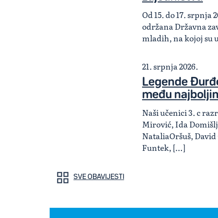
Od 15. do 17. srpnja 2
održana Državna zav
mladih, na kojoj su 
21. srpnja 2026.
Legende Đurđe
među najbolji
Naši učenici 3. c ra
Mirović, Ida Domišlj
NataliaOršuš, David
Funtek, […]
SVE OBAVIJESTI