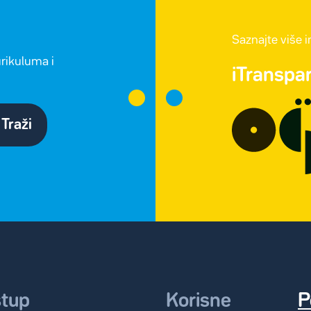
Saznajte više 
urikuluma i
iTranspa
Traži
stup
Korisne
P