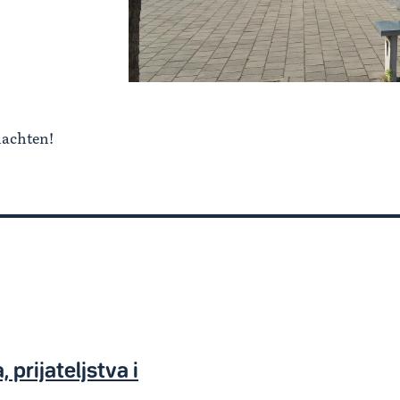
nachten!
 prijateljstva i