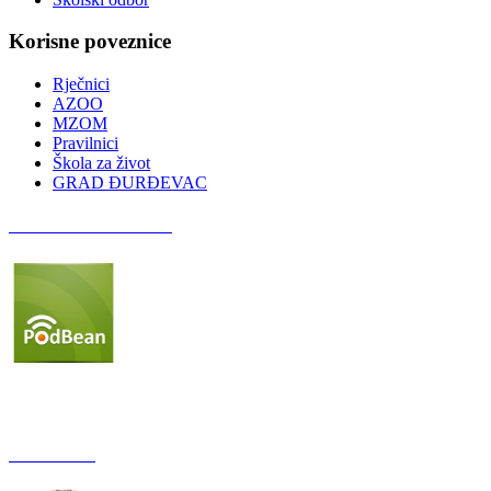
Korisne poveznice
Rječnici
AZOO
MZOM
Pravilnici
Škola za život
GRAD ĐURĐEVAC
Podcast OŠ Đurđevac
Red Button