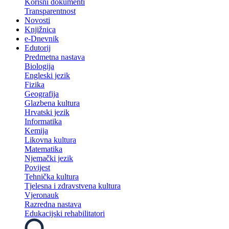
Korisni dokumenti
Transparentnost
Novosti
Knjižnica
e-Dnevnik
Edutorij
Predmetna nastava
Biologija
Engleski jezik
Fizika
Geografija
Glazbena kultura
Hrvatski jezik
Informatika
Kemija
Likovna kultura
Matematika
Njemački jezik
Povijest
Tehnička kultura
Tjelesna i zdravstvena kultura
Vjeronauk
Razredna nastava
Edukacijski rehabilitatori