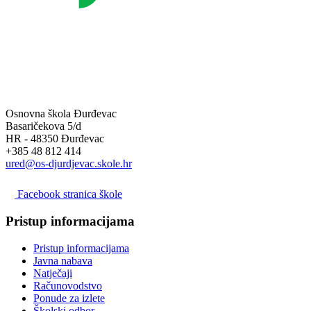
Osnovna škola Đurđevac
Basaričekova 5/d
HR - 48350 Đurđevac
+385 48 812 414
ured@os-djurdjevac.skole.hr
Facebook stranica škole
Pristup informacijama
Pristup informacijama
Javna nabava
Natječaji
Računovodstvo
Ponude za izlete
Školski odbor