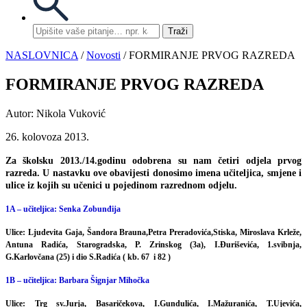
Traži
NASLOVNICA
/
Novosti
/ FORMIRANJE PRVOG RAZREDA
FORMIRANJE PRVOG RAZREDA
Autor: Nikola Vuković
26. kolovoza 2013.
Za školsku 2013./14.godinu odobrena su nam četiri odjela prvog
razreda. U nastavku ove obavijesti donosimo imena učiteljica, smjene i
ulice iz kojih su učenici u pojedinom razrednom odjelu.
1A – učiteljica: Senka Zobunđija
Ulice: Ljudevita Gaja, Šandora Brauna,Petra Preradovića,Stiska, Miroslava Krleže,
Antuna Radića, Starogradska, P. Zrinskog (3a), I.Đuriševića, 1.svibnja,
G.Karlovčana (25) i dio S.Radića ( kb. 67 i 82 )
1B – učiteljica: Barbara Šignjar Mihočka
Ulice: Trg sv.Jurja, Basaričekova, I.Gundulića, I.Mažuranića, T.Ujevića,