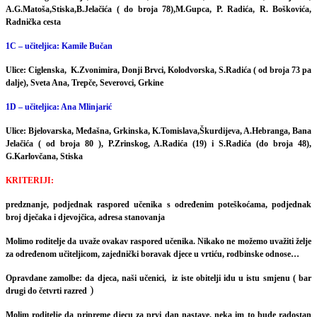
A.G.Matoša,Stiska,B.Jelačića ( do broja 78),M.Gupca, P. Radića, R. Boškovića,
Radnička cesta
1C – učiteljica: Kamile Bučan
Ulice: Ciglenska, K.Zvonimira, Donji Brvci, Kolodvorska, S.Radića ( od broja 73 pa
dalje), Sveta Ana, Trepče, Severovci, Grkine
1D – učiteljica: Ana Mlinjarić
Ulice: Bjelovarska, Međašna, Grkinska, K.Tomislava,Škurdijeva, A.Hebranga, Bana
Jelačića ( od broja 80 ), P.Zrinskog, A.Radića (19) i S.Radića (do broja 48),
G.Karlovčana, Stiska
KRITERIJI:
predznanje, podjednak raspored učenika s određenim poteškoćama, podjednak
broj dječaka i djevojčica, adresa stanovanja
Molimo roditelje da uvaže ovakav raspored učenika. Nikako ne možemo uvažiti želje
za određenom učiteljicom, zajednički boravak djece u vrtiću, rodbinske odnose…
Opravdane zamolbe: da djeca, naši učenici, iz iste obitelji idu u istu smjenu ( bar
)
drugi do četvrti razred
Molim roditelje da pripreme djecu za prvi dan nastave, neka im to bude radostan