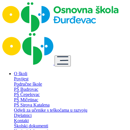
O školi
Povijest
Područne škole
PŠ Budrovac
PŠ Čepelovac
PŠ Mičetinac
PŠ Sirova Katalena
Odjeli za učenike s teškoćama u razvoju
Djelatnici
Kontakt
Školski dokumenti