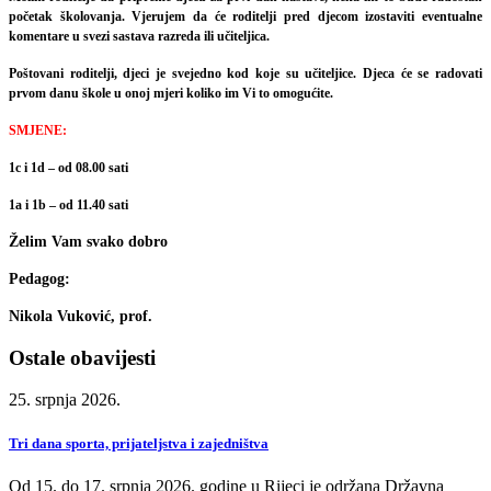
početak školovanja. Vjerujem da će roditelji pred djecom izostaviti eventualne
komentare u svezi sastava razreda ili učiteljica.
Poštovani roditelji, djeci je svejedno kod koje su učiteljice. Djeca će se radovati
prvom danu škole u onoj mjeri koliko im Vi to omogućite.
SMJENE:
1c i 1d – od 08.00 sati
1a i 1b – od 11.40 sati
Želim Vam svako dobro
Pedagog:
Nikola Vuković, prof.
Ostale obavijesti
25. srpnja 2026.
Tri dana sporta, prijateljstva i zajedništva
Od 15. do 17. srpnja 2026. godine u Rijeci je održana Državna