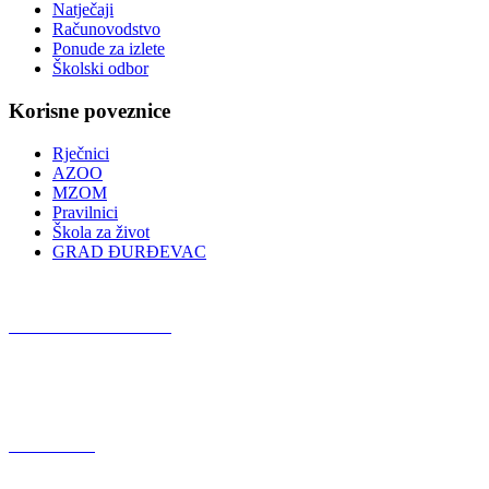
Natječaji
Računovodstvo
Ponude za izlete
Školski odbor
Korisne poveznice
Rječnici
AZOO
MZOM
Pravilnici
Škola za život
GRAD ĐURĐEVAC
Podcast OŠ Đurđevac
Red Button