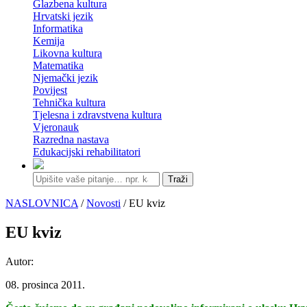
Glazbena kultura
Hrvatski jezik
Informatika
Kemija
Likovna kultura
Matematika
Njemački jezik
Povijest
Tehnička kultura
Tjelesna i zdravstvena kultura
Vjeronauk
Razredna nastava
Edukacijski rehabilitatori
Traži
NASLOVNICA
/
Novosti
/ EU kviz
EU kviz
Autor:
08. prosinca 2011.