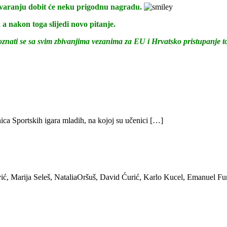
govaranju dobit će neku prigodnu nagradu.
 a nakon toga slijedi novo pitanje.
oznati se sa svim zbivanjima vezanima za EU i Hrvatsko pristupanje to
ica Sportskih igara mladih, na kojoj su učenici […]
ić, Marija Seleš, NataliaOršuš, David Ćurić, Karlo Kucel, Emanuel Fu