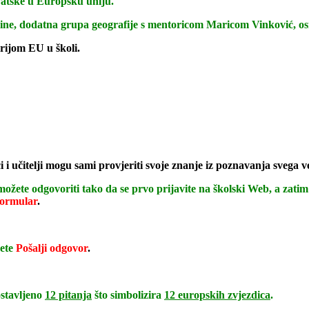
vatske u Europsku uniju.
godine, dodatna grupa geografije s mentoricom Maricom Vinković, o
rijom EU u školi.
i i učitelji mogu sami provjeriti svoje znanje iz poznavanja svega 
možete odgovoriti tako da se prvo prijavite na školski Web, a zatim
formular
.
nete
Pošalji odgovor
.
ostavljeno
12 pitanja
što simbolizira
12 europskih zvjezdica
.