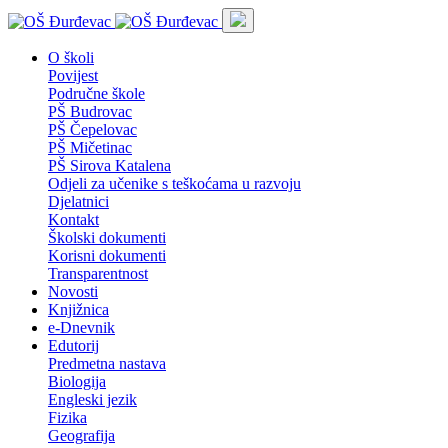
O školi
Povijest
Područne škole
PŠ Budrovac
PŠ Čepelovac
PŠ Mičetinac
PŠ Sirova Katalena
Odjeli za učenike s teškoćama u razvoju
Djelatnici
Kontakt
Školski dokumenti
Korisni dokumenti
Transparentnost
Novosti
Knjižnica
e-Dnevnik
Edutorij
Predmetna nastava
Biologija
Engleski jezik
Fizika
Geografija