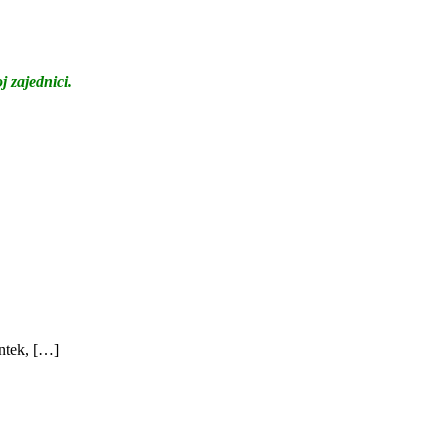
j zajednici.
ntek, […]