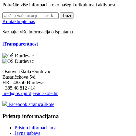
Potražite više informacija oko našeg kurikuluma i aktivnosti.
Traži
Kontaktirajte nas
Saznajte više informacija o isplatama
iTransparentnost
Osnovna škola Đurđevac
Basaričekova 5/d
HR - 48350 Đurđevac
+385 48 812 414
ured@os-djurdjevac.skole.hr
Facebook stranica škole
Pristup informacijama
Pristup informacijama
Javna nabava