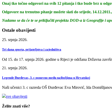
Onaj tko točno odgovori na svih 12 pitanja i tko bude brz u od
Odgovore na trenutno pitanje možete slati do srijede, 14.12.2011.,
Nadamo se da će te se priključiti projektu DOD-a iz Geografije i up
Ostale obavijesti
25. srpnja 2026.
Tri dana sporta, prijateljstva i zajedništva
Od 15. do 17. srpnja 2026. godine u Rijeci je održana Državna završn
21. srpnja 2026.
Legende Đurđevac, 3. c ponovno među najboljima u Hrvatskoj
Naši učenici 3. c razreda OŠ Đurđevac Eva Mirović, Ida Domišljanov
sve obavijesti
Želite znati više?