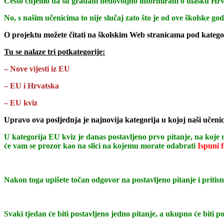
Često čujemo da su građani nedovoljno informirani o ulasku Hr
No, s našim učenicima to nije slučaj zato što je od ove školske 
O projektu možete čitati na školskim Web stranicama pod katego
Tu se nalaze tri potkategorije:
– Nove vijesti iz EU
– EU i Hrvatska
– EU kviz
Upravo ova posljednja je najnovija kategorija u kojoj naši učenic
U kategorija EU kviz je danas postavljeno prvo pitanje, na koje 
će vam se prozor kao na slici na kojemu morate odabrati
Ispuni 
Nakon toga upišete točan odgovor na postavljeno pitanje i pritis
Svaki tjedan će biti postavljeno jedno pitanje, a ukupno će biti p