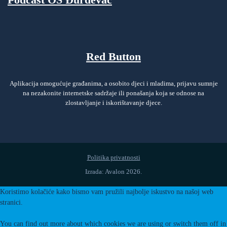
Red Button
Aplikacija omogućuje građanima, a osobito djeci i mladima, prijavu sumnje
na nezakonite internetske sadržaje ili ponašanja koja se odnose na
zlostavljanje i iskorištavanje djece.
Politika privatnosti
Izrada: Avalon 2026.
Koristimo kolačiće kako bismo vam pružili najbolje iskustvo na našoj web
stranici.
You can find out more about which cookies we are using or switch them off in