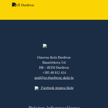
Osnovna škola Đurđevac
Basaričekova 5/d
HR - 48350 Đurđevac
+385 48 812 414
ured@os-djurdjevac.skole.hr
Facebook stranica škole
Pristup informacijama