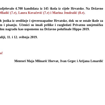
djelovalo 4.700 kandidata iz 145 škola iz cijele Hrvatske. Na Državno
ladić (7.r), Laura Kovačević (7.r) i Marina Jendrašić (8.r).
 jezika iz središnje i sjeverozapadne Hrvatske, dok su se ostale škole za
m i pisanju. Učenici su imali prilike i razgledati Privatnu umjetničku
odnu nagradu kao uspomenu na Državno polufinale Hippo 2019.
liji, 11. i 12. svibnja 2019.
a!
Mentori Maja Mlinarić Horvat, Ivan Grgec i Arijana Lenardić