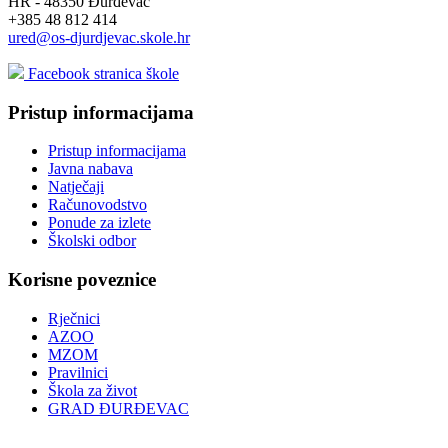
HR - 48350 Đurđevac
+385 48 812 414
ured@os-djurdjevac.skole.hr
Facebook stranica škole
Pristup informacijama
Pristup informacijama
Javna nabava
Natječaji
Računovodstvo
Ponude za izlete
Školski odbor
Korisne poveznice
Rječnici
AZOO
MZOM
Pravilnici
Škola za život
GRAD ĐURĐEVAC