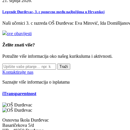
21. srpnja 2026.
Legende Đurđevac, 3. c ponovno među najboljima u Hrvatskoj
Naši učenici 3. c razreda OŠ Đurđevac Eva Mirović, Ida Domišljanov
sve obavijesti
Želite znati više?
Potražite više informacija oko našeg kurikuluma i aktivnosti.
Traži
Kontaktirajte nas
Saznajte više informacija o isplatama
iTransparentnost
Osnovna škola Đurđevac
Basaričekova 5/d