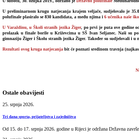
U subotu, 30. ožujka 2019., održano je
Državno polufinale
Međunarodnog
U preliminarnom krugu natjecanja krajem veljače, sudjelovalo je 35.0
polufinale plasiralo se 830 kandidata, a među njima i
6 učenika naše ško
U Varaždinu, u Školi stranih jezika Žiger
, po prvi je puta ove godine o
prolazak u finale borile u Križevcima u SŠ Ivan Seljanec. Naši su pol
gimnaziju Žiger i Školu stranih jezika Žiger. Također su sudjelovali i u
Rezultati ovog kruga natjecanja
bit će poznati sredinom travnja (najkasni
N
Ostale obavijesti
25. srpnja 2026.
Tri dana sporta, prijateljstva i zajedništva
Od 15. do 17. srpnja 2026. godine u Rijeci je održana Državna završn