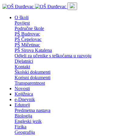
O školi
Povijest
Područne škole
PŠ Budrovac
PŠ Čepelovac
PŠ Mičetinac
PŠ Sirova Katalena
Odjeli za učenike s teškoćama u razvoju
Djelatnici
Kontakt
Školski dokumenti
Korisni dokumenti
Transparentnost
Novosti
Knjižnica
e-Dnevnik
Edutorij
Predmetna nastava
Biologija
Engleski jezik
Fizika
Geografija