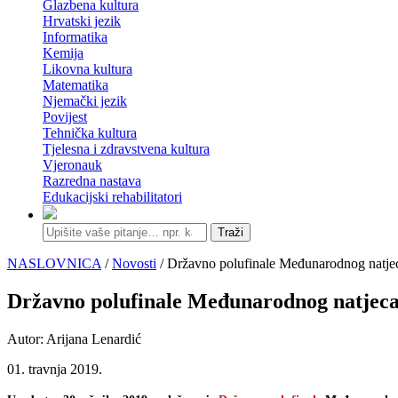
Glazbena kultura
Hrvatski jezik
Informatika
Kemija
Likovna kultura
Matematika
Njemački jezik
Povijest
Tehnička kultura
Tjelesna i zdravstvena kultura
Vjeronauk
Razredna nastava
Edukacijski rehabilitatori
Traži
NASLOVNICA
/
Novosti
/ Državno polufinale Međunarodnog natje
Državno polufinale Međunarodnog natjeca
Autor: Arijana Lenardić
01. travnja 2019.