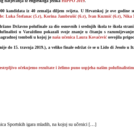
 natjecanja iz engleskoga jezika
HIPPO 2019
.
00 kandidata iz 40 zemalja diljem svijeta. U Hrvatskoj je ove godine su
le: Luka Štefanac (5.r), Korina Jambrušić (6.r), Ivan Kuzmić (6.r), Nika M
držano Državno polufinale za dio osnovnih i srednjih škola te škola stranih
ufinalisti u Varaždinu pokazali svoje znanje u čitanju s razumijevanje
 nagradnoj tomboli u kojoj je
naša učenica Laura Kovačević
osvojila prig
je do 15. travnja 2019.), a veliko finale održat će se u Lido di Jesolo u Ita
estrpljivo očekujemo rezultate i želimo puno uspjeha našim polufinalistim
ica Sportskih igara mladih, na kojoj su učenici […]