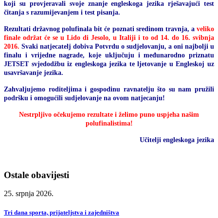
koji su provjeravali svoje znanje engleskoga jezika rješavajući test
čitanja s razumijevanjem i test pisanja.
Rezultati državnog polufinala bit će poznati sredinom travnja, a
veliko
finale održat će se u Lido di Jesolo, u Italiji i to od 14. do 16. svibnja
2016.
Svaki natjecatelj dobiva Potvrdu o sudjelovanju, a oni najbolji u
finalu i vrijedne nagrade, koje uključuju i međunarodno priznatu
JETSET svjedodžbu iz engleskoga jezika te ljetovanje u Engleskoj uz
usavršavanje jezika.
Zahvaljujemo roditeljima i gospodinu ravnatelju što su nam pružili
podršku i omogućili sudjelovanje na ovom natjecanju!
Nestrpljivo očekujemo rezultate i želimo puno uspjeha našim
polufinalistima!
Učitelji engleskoga jezika
Ostale obavijesti
25. srpnja 2026.
Tri dana sporta, prijateljstva i zajedništva