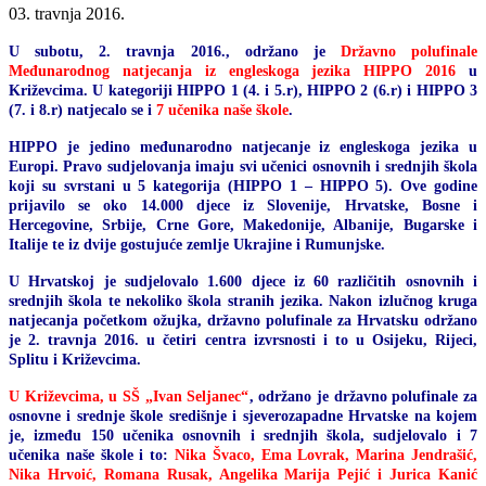
03. travnja 2016.
U subotu, 2. travnja 2016., održano je
Državno polufinale
Međunarodnog natjecanja iz engleskoga jezika HIPPO 2016
u
Križevcima. U kategoriji HIPPO 1 (4. i 5.r), HIPPO 2 (6.r) i HIPPO 3
(7. i 8.r) natjecalo se i
7 učenika naše škole
.
HIPPO je jedino međunarodno natjecanje iz engleskoga jezika u
Europi. Pravo sudjelovanja imaju svi učenici osnovnih i srednjih škola
koji su svrstani u 5 kategorija (HIPPO 1 – HIPPO 5). Ove godine
prijavilo se oko 14.000 djece iz Slovenije, Hrvatske, Bosne i
Hercegovine, Srbije, Crne Gore, Makedonije, Albanije, Bugarske i
Italije te iz dvije gostujuće zemlje Ukrajine i Rumunjske.
U Hrvatskoj je sudjelovalo 1.600 djece iz 60 različitih osnovnih i
srednjih škola te nekoliko škola stranih jezika. Nakon izlučnog kruga
natjecanja početkom ožujka, državno polufinale za Hrvatsku održano
je 2. travnja 2016. u četiri centra izvrsnosti i to u Osijeku, Rijeci,
Splitu i Križevcima.
U Križevcima, u SŠ „Ivan Seljanec“
, održano je državno polufinale za
osnovne i srednje škole središnje i sjeverozapadne Hrvatske na kojem
je, između 150 učenika osnovnih i srednjih škola, sudjelovalo i 7
učenika naše škole i to:
Nika Švaco, Ema Lovrak, Marina Jendrašić,
Nika Hrvoić, Romana Rusak, Angelika Marija Pejić i Jurica Kanić