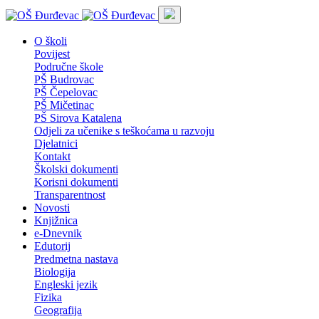
O školi
Povijest
Područne škole
PŠ Budrovac
PŠ Čepelovac
PŠ Mičetinac
PŠ Sirova Katalena
Odjeli za učenike s teškoćama u razvoju
Djelatnici
Kontakt
Školski dokumenti
Korisni dokumenti
Transparentnost
Novosti
Knjižnica
e-Dnevnik
Edutorij
Predmetna nastava
Biologija
Engleski jezik
Fizika
Geografija