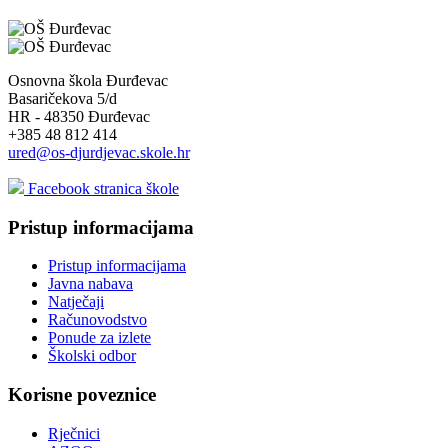
Osnovna škola Đurđevac
Basaričekova 5/d
HR - 48350 Đurđevac
+385 48 812 414
ured@os-djurdjevac.skole.hr
Facebook stranica škole
Pristup informacijama
Pristup informacijama
Javna nabava
Natječaji
Računovodstvo
Ponude za izlete
Školski odbor
Korisne poveznice
Rječnici