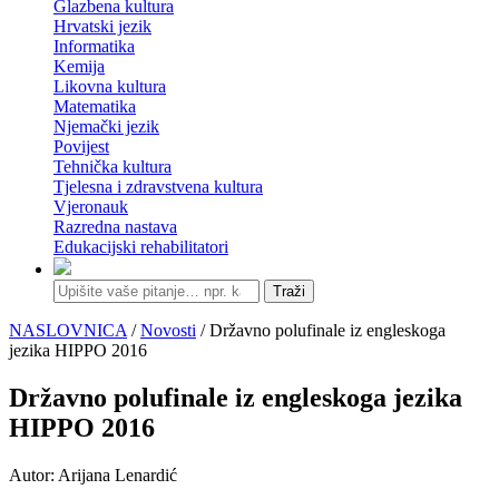
Glazbena kultura
Hrvatski jezik
Informatika
Kemija
Likovna kultura
Matematika
Njemački jezik
Povijest
Tehnička kultura
Tjelesna i zdravstvena kultura
Vjeronauk
Razredna nastava
Edukacijski rehabilitatori
Traži
NASLOVNICA
/
Novosti
/ Državno polufinale iz engleskoga
jezika HIPPO 2016
Državno polufinale iz engleskoga jezika
HIPPO 2016
Autor: Arijana Lenardić