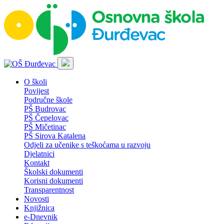
O školi
Povijest
Područne škole
PŠ Budrovac
PŠ Čepelovac
PŠ Mičetinac
PŠ Sirova Katalena
Odjeli za učenike s teškoćama u razvoju
Djelatnici
Kontakt
Školski dokumenti
Korisni dokumenti
Transparentnost
Novosti
Knjižnica
e-Dnevnik