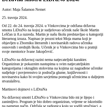
Autor: Maja Šalamon Nemet
25. travnja 2024.
Od 22. do 24. travnja 2024. u Vinkovcima je održana državna
smotra LiDraNo na kojoj je sudjelovao učenik naše škole Martin
Leščan iz 8.a razreda. Martin je našu školu predstavljao u kategoriji
literarnog izraza. Napisao je prozni tekst Moja mama koji je
objavljen u Zborniku literarnih i novinarskih radova učenika
osnovnih i srednjih škola. Učenik je u Vinkovcima bio u pratnji
svoje mentorice Ivane Jakopčević.
LiDraNo na državnoj razini nema natjecateljski karakter.
Organiziran je pokaznim nastupima u svim natjecateljskim
kategorijama i okruglim stolovima na kojima uz nagrađene učenike
sudjeluje i povjerenstvo iz područja glume, književnosti i
novinarstva kako bi svojim savjetima pomogli učenicima u daljnjem
stvaralaštvu.
Martinovi dojmovi s LiDraNa
Na državnoj smotri LiDraNo u Vinkovcima bilo mi je lijepo i
zanimljivo. Program je bio dobro organiziran, vrijeme se iskoristilo
na pametan način. Održala se radionica koju su vodili stručnjaci, a