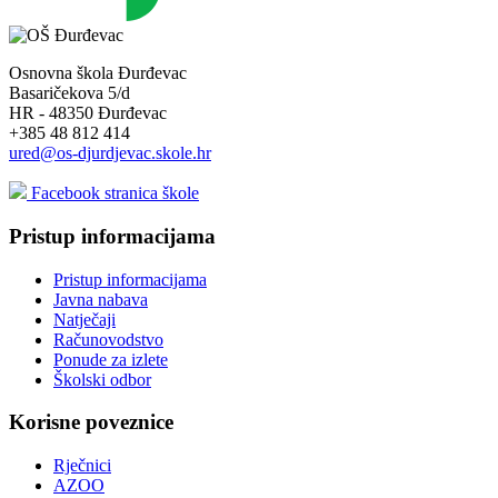
Osnovna škola Đurđevac
Basaričekova 5/d
HR - 48350 Đurđevac
+385 48 812 414
ured@os-djurdjevac.skole.hr
Facebook stranica škole
Pristup informacijama
Pristup informacijama
Javna nabava
Natječaji
Računovodstvo
Ponude za izlete
Školski odbor
Korisne poveznice
Rječnici
AZOO