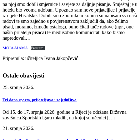
na njoj smo dobili smjernice i savjete za daljnje pisanje. Smještaj je u
hotelu bio veoma udoban. Upoznao sam nove prijateljice i prijatelje
iz cijele Hrvatske. Dobili smo zbornike u kojima su napisani svi naši
radovi te smo zajedno s povjerenstvom zaključili da, ako želimo
pisati, moramo, između ostaloga, puno čitati tuđe radove (npr., one
naših prijatelja pisaca) te međusobno komunicirati kako bismo
napredovali…
MOJA-MAMA
Preuzmi
Pripremila: učiteljica Ivana Jakopčević
Ostale obavijesti
25. srpnja 2026.
Tri dana sporta, prijateljstva i zajedništva
Od 15. do 17. srpnja 2026. godine u Rijeci je održana Državna
završnica Sportskih igara mladih, na kojoj su učenici […]
21. srpnja 2026.