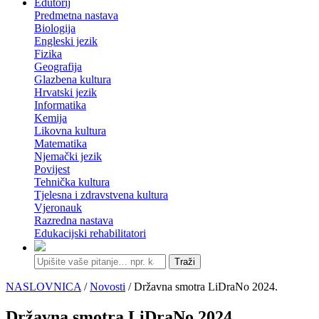
Edutorij
Predmetna nastava
Biologija
Engleski jezik
Fizika
Geografija
Glazbena kultura
Hrvatski jezik
Informatika
Kemija
Likovna kultura
Matematika
Njemački jezik
Povijest
Tehnička kultura
Tjelesna i zdravstvena kultura
Vjeronauk
Razredna nastava
Edukacijski rehabilitatori
Traži
NASLOVNICA
/
Novosti
/ Državna smotra LiDraNo 2024.
Državna smotra LiDraNo 2024.