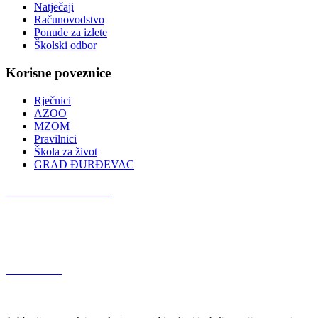
Natječaji
Računovodstvo
Ponude za izlete
Školski odbor
Korisne poveznice
Rječnici
AZOO
MZOM
Pravilnici
Škola za život
GRAD ĐURĐEVAC
Podcast OŠ Đurđevac
Red Button