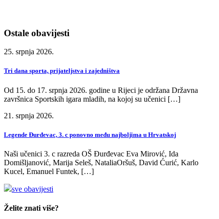
Ostale obavijesti
25. srpnja 2026.
Tri dana sporta, prijateljstva i zajedništva
Od 15. do 17. srpnja 2026. godine u Rijeci je održana Državna
završnica Sportskih igara mladih, na kojoj su učenici […]
21. srpnja 2026.
Legende Đurđevac, 3. c ponovno među najboljima u Hrvatskoj
Naši učenici 3. c razreda OŠ Đurđevac Eva Mirović, Ida
Domišljanović, Marija Seleš, NataliaOršuš, David Ćurić, Karlo
Kucel, Emanuel Funtek, […]
sve obavijesti
Želite znati više?