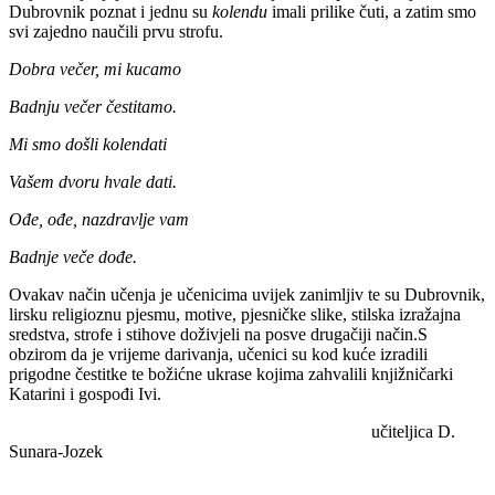
Dubrovnik poznat i jednu su
kolendu
imali prilike čuti, a zatim smo
svi zajedno naučili prvu strofu.
Dobra večer, mi kucamo
Badnju večer čestitamo.
Mi smo došli kolendati
Vašem dvoru hvale dati.
Ođe, ođe, nazdravlje vam
Badnje veče dođe.
Ovakav način učenja je učenicima uvijek zanimljiv te su Dubrovnik,
lirsku religioznu pjesmu, motive, pjesničke slike, stilska izražajna
sredstva, strofe i stihove doživjeli na posve drugačiji način.S
obzirom da je vrijeme darivanja, učenici su kod kuće izradili
prigodne čestitke te božićne ukrase kojima zahvalili knjižničarki
Katarini i gospođi Ivi.
učiteljica D.
Sunara-Jozek