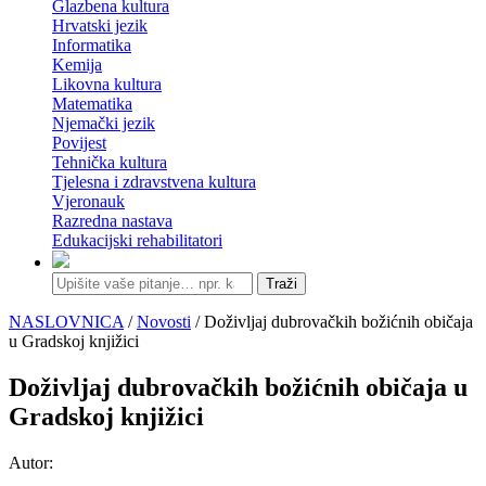
Glazbena kultura
Hrvatski jezik
Informatika
Kemija
Likovna kultura
Matematika
Njemački jezik
Povijest
Tehnička kultura
Tjelesna i zdravstvena kultura
Vjeronauk
Razredna nastava
Edukacijski rehabilitatori
Traži
NASLOVNICA
/
Novosti
/ Doživljaj dubrovačkih božićnih običaja
u Gradskoj knjižici
Doživljaj dubrovačkih božićnih običaja u
Gradskoj knjižici
Autor: