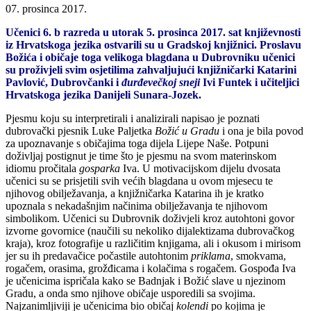
07. prosinca 2017.
Učenici 6. b razreda u utorak 5. prosinca 2017. sat književnosti
iz Hrvatskoga jezika ostvarili su u Gradskoj knjižnici. Proslavu
Božića i običaje toga velikoga blagdana u Dubrovniku učenici
su proživjeli svim osjetilima zahvaljujući knjižničarki Katarini
Pavlović, Dubrovčanki i
đurđevečkoj sneji
Ivi Funtek i učiteljici
Hrvatskoga jezika Danijeli Sunara-Jozek.
Pjesmu koju su interpretirali i analizirali napisao je poznati
dubrovački pjesnik Luke Paljetka
Božić u Gradu
i ona je bila povod
za upoznavanje s običajima toga dijela Lijepe Naše. Potpuni
doživljaj postignut je time što je pjesmu na svom materinskom
idiomu pročitala
gosparka
Iva. U motivacijskom dijelu dvosata
učenici su se prisjetili svih većih blagdana u ovom mjesecu te
njihovog obilježavanja, a knjižničarka Katarina ih je kratko
upoznala s nekadašnjim načinima obilježavanja te njihovom
simbolikom. Učenici su Dubrovnik doživjeli kroz autohtoni govor
izvorne govornice (naučili su nekoliko dijalektizama dubrovačkog
kraja), kroz fotografije u različitim knjigama, ali i okusom i mirisom
jer su ih predavačice počastile autohtonim
priklama
, smokvama,
rogačem, orasima, grožđicama i kolačima s rogačem. Gospođa Iva
je učenicima ispričala kako se Badnjak i Božić slave u njezinom
Gradu, a onda smo njihove običaje usporedili sa svojima.
Najzanimljiviji je učenicima bio običaj
kolendi
po kojima je