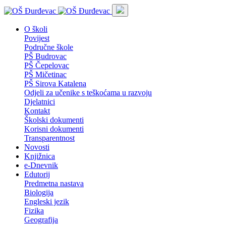
O školi
Povijest
Područne škole
PŠ Budrovac
PŠ Čepelovac
PŠ Mičetinac
PŠ Sirova Katalena
Odjeli za učenike s teškoćama u razvoju
Djelatnici
Kontakt
Školski dokumenti
Korisni dokumenti
Transparentnost
Novosti
Knjižnica
e-Dnevnik
Edutorij
Predmetna nastava
Biologija
Engleski jezik
Fizika
Geografija