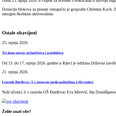
Dana 25. lipnja 2020. u Odjele za učenike s teškoćama u razvoju stigl
Donaciju blokova za pisanje omogućio je gospodin Christian Koch. Za
mnogim školskim aktivnostima.
Ostale obavijesti
25. srpnja 2026.
Tri dana sporta, prijateljstva i zajedništva
Od 15. do 17. srpnja 2026. godine u Rijeci je održana Državna završn
21. srpnja 2026.
Legende Đurđevac, 3. c ponovno među najboljima u Hrvatskoj
Naši učenici 3. c razreda OŠ Đurđevac Eva Mirović, Ida Domišljanov
sve obavijesti
Želite znati više?