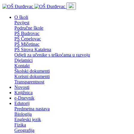
O školi
Povijest
Područne škole
PŠ Budrovac
PŠ Čepelovac
PŠ Mičetinac
PŠ Sirova Katalena
Odjeli za učenike s teškoćama u razvoju
Djelatnici
Kontakt
Školski dokumenti
Korisni dokumenti
Transparentnost
Novosti
Knjižnica
e-Dnevnik
Edutorij
Predmetna nastava
Biologija
Engleski jezik
Fizika
Geografija