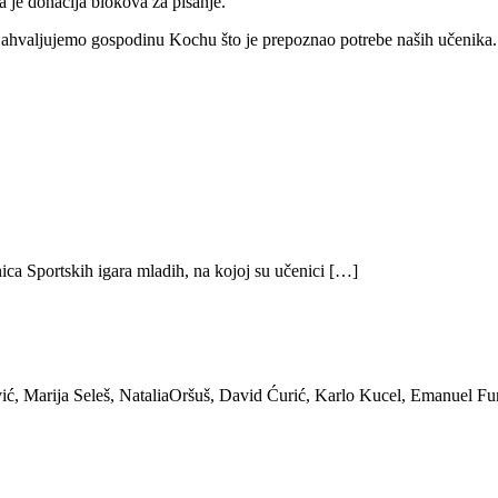
a je donacija blokova za pisanje.
hvaljujemo gospodinu Kochu što je prepoznao potrebe naših učenika. Do
ica Sportskih igara mladih, na kojoj su učenici […]
ić, Marija Seleš, NataliaOršuš, David Ćurić, Karlo Kucel, Emanuel Fu