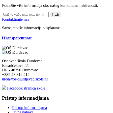
Potražite više informacija oko našeg kurikuluma i aktivnosti.
Traži
Kontaktirajte nas
Saznajte više informacija o isplatama
iTransparentnost
Osnovna škola Đurđevac
Basaričekova 5/d
HR - 48350 Đurđevac
+385 48 812 414
ured@os-djurdjevac.skole.hr
Facebook stranica škole
Pristup informacijama
Pristup informacijama
Javna nabava