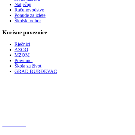
Natječaji
Računovodstvo
Ponude za izlete
Školski odbor
Korisne poveznice
Rječnici
AZOO
MZOM
Pravilnici
Škola za život
GRAD ĐURĐEVAC
Podcast OŠ Đurđevac
Red Button