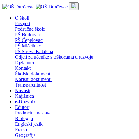
O školi
Povijest
Područne škole
PŠ Budrovac
PŠ Čepelovac
PŠ Mičetinac
PŠ Sirova Katalena
Odjeli za učenike s teškoćama u razvoju
Djelatnici
Kontakt
Školski dokumenti
Korisni dokumenti
Transparentnost
Novosti
Knjižnica
e-Dnevnik
Edutorij
Predmetna nastava
Biologija
Engleski jezik
Fizika
Geografija