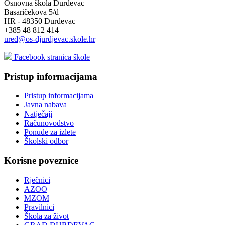
Osnovna škola Đurđevac
Basaričekova 5/d
HR - 48350 Đurđevac
+385 48 812 414
ured@os-djurdjevac.skole.hr
Facebook stranica škole
Pristup informacijama
Pristup informacijama
Javna nabava
Natječaji
Računovodstvo
Ponude za izlete
Školski odbor
Korisne poveznice
Rječnici
AZOO
MZOM
Pravilnici
Škola za život