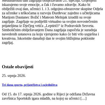
Međunarodni dan zagrljaja obilježavamo 21. siječnja. Grljenjem
iskazujemo svoje emocije, a čak i čuvamo zdravlje. Kako bi
obilježili ovaj dan, učenici 1. i 3. odgojno-obrazovne skupine Odjela
za učenike s teškoćama u razvoju Đurđevac zajedno s učiteljicama
Marijom Dautanec Božić i Mateom Melnjak izradili su svoje
zagrljaje. Zagrljaje su podijelili virtualno sa svojim novostečenim
prijateljima iz Dječjeg vrtića „Leptirići“ iz Podravskih Sesveta.
Simboličnim obilježavanjem Dana zagrljaja započela je suradnja
navedenih ustanova za koju vjerujemo kako će biti vrlo uspješna i
kreativna. Iskoristite današnji dan te svojim bližnjima poklonite
zagrljaj.
Ostale obavijesti
25. srpnja 2026.
Tri dana sporta, prijateljstva i zajedništva
Od 15. do 17. srpnja 2026. godine u Rijeci je održana Državna
završnica Sportskih igara mladih, na kojoj su učenici […]