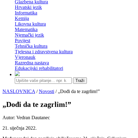
Glazbena kultura
Hrvatski jezik
Informatika
Kemija
Likovna kultura
Matematika
Njemački jezik
Povijest
Tehnička kultura
Tjelesna i zdravstvena kultura
Vjeronauk
Razredna nastava
Edukacijski rehabilitatori
Traži
NASLOVNICA
/
Novosti
/ „Dođi da te zagrlim!”
„Dođi da te zagrlim!”
Autor: Vedran Dautanec
21. siječnja 2022.