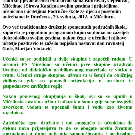
Tako su pjevali učenici Područnih škola Budrovac, Čepelovac,
Mičetinac i Sirova Katalena svojim gostima i prijateljima,
učenicima i učiteljima Područne škole za djecu s posebnim
potrebama iz Đurđevca, 29. svibnja, 2012. u Mičetincu.
Ovo već tradicionalno druženje spomenutih područnih škola,
započelo je prigodnim programom kojim su domaćini zaželjeli
dobrodošlicu svojim gostima, nakon čega je učenike i njihove
učitelje pozdravio te zaželio uspješan nastavni dan ravnatelj
škole, Marijan Vinković.
Učenici su se podijelili u dvije skupine i započeli radom. U
učionici PŠ Mičetinac su učenici prve skupine izrađivali
životinje od didaktičko neoblikovanog materijala te voćku u
cvatu. Učenici druge skupine, uživali su u šetnji do obližnjeg
vidikovca gdje su ponovili orijentaciju u prostoru te
gospodarstvo zavičajne regije.
Nakon ponovnog okupljanja u školi, svi su se uputili u
Mičetinski jarak na užinu i odlazak u šumu gdje su se osvježili
izvorskom vodom te upoznali šumu i vodu kao životnu
zajednicu.
Zajednička igra, druženje i rad omogućio je učenicima da
steknu nova prijateljstva te da se obogate novim životnim
spoznajama u duhu poticanja samopoštovanja i međusobne