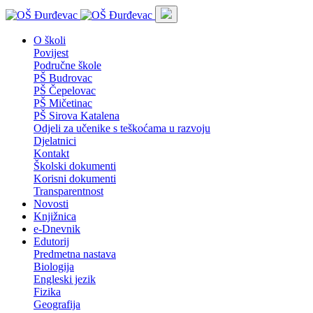
O školi
Povijest
Područne škole
PŠ Budrovac
PŠ Čepelovac
PŠ Mičetinac
PŠ Sirova Katalena
Odjeli za učenike s teškoćama u razvoju
Djelatnici
Kontakt
Školski dokumenti
Korisni dokumenti
Transparentnost
Novosti
Knjižnica
e-Dnevnik
Edutorij
Predmetna nastava
Biologija
Engleski jezik
Fizika
Geografija