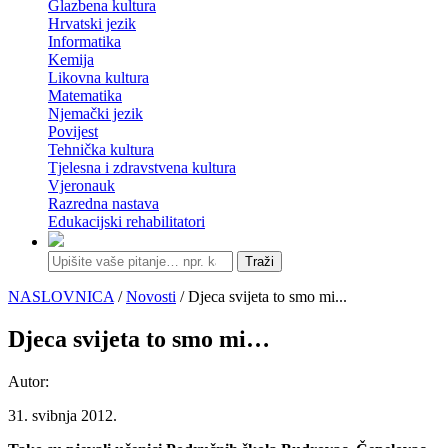
Glazbena kultura
Hrvatski jezik
Informatika
Kemija
Likovna kultura
Matematika
Njemački jezik
Povijest
Tehnička kultura
Tjelesna i zdravstvena kultura
Vjeronauk
Razredna nastava
Edukacijski rehabilitatori
Traži
NASLOVNICA
/
Novosti
/ Djeca svijeta to smo mi...
Djeca svijeta to smo mi…
Autor:
31. svibnja 2012.