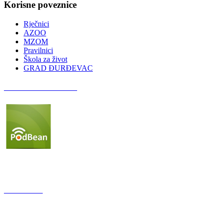
Korisne poveznice
Rječnici
AZOO
MZOM
Pravilnici
Škola za život
GRAD ĐURĐEVAC
Podcast OŠ Đurđevac
Red Button