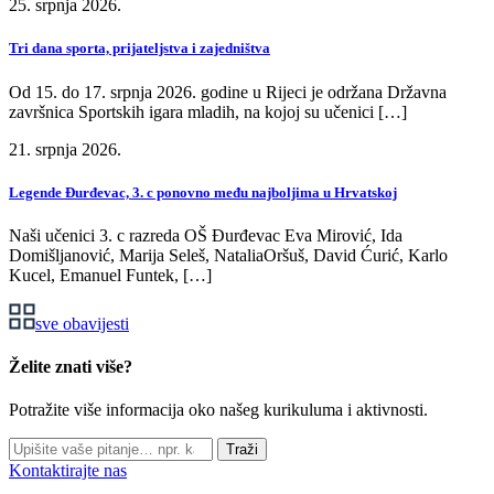
25. srpnja 2026.
Tri dana sporta, prijateljstva i zajedništva
Od 15. do 17. srpnja 2026. godine u Rijeci je održana Državna
završnica Sportskih igara mladih, na kojoj su učenici […]
21. srpnja 2026.
Legende Đurđevac, 3. c ponovno među najboljima u Hrvatskoj
Naši učenici 3. c razreda OŠ Đurđevac Eva Mirović, Ida
Domišljanović, Marija Seleš, NataliaOršuš, David Ćurić, Karlo
Kucel, Emanuel Funtek, […]
sve obavijesti
Želite znati više?
Potražite više informacija oko našeg kurikuluma i aktivnosti.
Traži
Kontaktirajte nas