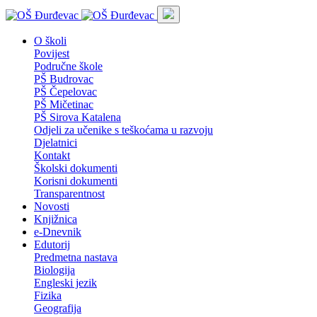
O školi
Povijest
Područne škole
PŠ Budrovac
PŠ Čepelovac
PŠ Mičetinac
PŠ Sirova Katalena
Odjeli za učenike s teškoćama u razvoju
Djelatnici
Kontakt
Školski dokumenti
Korisni dokumenti
Transparentnost
Novosti
Knjižnica
e-Dnevnik
Edutorij
Predmetna nastava
Biologija
Engleski jezik
Fizika
Geografija