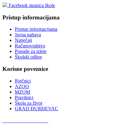
Facebook stranica škole
Pristup informacijama
Pristup informacijama
Javna nabava
Natječaji
Računovodstvo
Ponude za izlete
Školski odbor
Korisne poveznice
Rječnici
AZOO
MZOM
Pravilnici
Škola za život
GRAD ĐURĐEVAC
Podcast OŠ Đurđevac