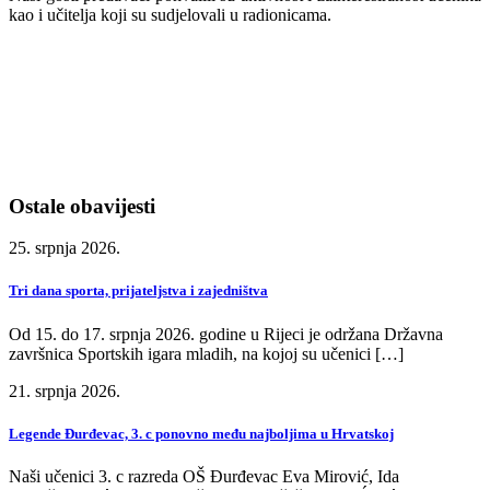
kao i učitelja koji su sudjelovali u radionicama.
Ostale obavijesti
25. srpnja 2026.
Tri dana sporta, prijateljstva i zajedništva
Od 15. do 17. srpnja 2026. godine u Rijeci je održana Državna
završnica Sportskih igara mladih, na kojoj su učenici […]
21. srpnja 2026.
Legende Đurđevac, 3. c ponovno među najboljima u Hrvatskoj
Naši učenici 3. c razreda OŠ Đurđevac Eva Mirović, Ida