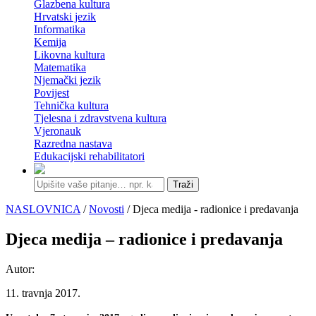
Glazbena kultura
Hrvatski jezik
Informatika
Kemija
Likovna kultura
Matematika
Njemački jezik
Povijest
Tehnička kultura
Tjelesna i zdravstvena kultura
Vjeronauk
Razredna nastava
Edukacijski rehabilitatori
Traži
NASLOVNICA
/
Novosti
/ Djeca medija - radionice i predavanja
Djeca medija – radionice i predavanja
Autor:
11. travnja 2017.