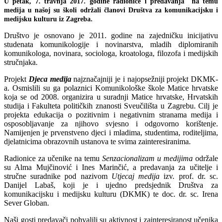
U petak, 7. travnja 2017. godine radionice i predavanja na temu
medija u našoj su školi održali članovi Društva za komunikacijsku i
medijsku kulturu iz Zagreba.
Društvo je osnovano je 2011. godine na zajedničku inicijativu
studenata komunikologije i novinarstva, mladih diplomiranih
komunikologa, novinara, sociologa, kroatologa, filozofa i medijskih
stručnjaka.
Projekt
Djeca medija
najznačajniji je i najopsežniji projekt DKMK-
a. Osmislili su ga polaznici Komunikološke škole Matice hrvatske
koja se od 2008. organizira u suradnji Matice hrvatske, Hrvatskih
studija i Fakulteta političkih znanosti Sveučilišta u Zagrebu. Cilj je
projekta edukacija o pozitivnim i negativnim stranama medija i
osposobljavanje za njihovo svjesno i odgovorno korištenje.
Namijenjen je prvenstveno djeci i mladima, studentima, roditeljima,
djelatnicima obrazovnih ustanova te svima zainteresiranima.
Radionice za učenike na temu
Senzacionalizam u medijima
održale
su Alma Mujčinović i Ines Marinčić, a predavanja za učitelje i
stručne suradnike pod nazivom
Utjecaj medija
izv. prof. dr. sc.
Danijel Labaš, koji je i ujedno predsjednik Društva za
komunikacijsku i medijsku kulturu (DKMK) te doc. dr. sc. Irena
Sever Globan.
Naši gosti predavači pohvalili su aktivnost i zainteresiranost učenika