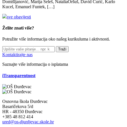
Domišljanović, Marija Seleš, NataliaOršuš, David Ćurić, Karlo
Kucel, Emanuel Funtek, […]
sve obavijesti
Želite znati više?
Potražite više informacija oko našeg kurikuluma i aktivnosti.
Traži
Kontaktirajte nas
Saznajte više informacija o isplatama
iTransparentnost
Osnovna škola Đurđevac
Basaričekova 5/d
HR - 48350 Đurđevac
+385 48 812 414
ured@os-djurdjevac.skole.hr