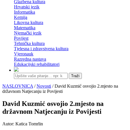
Glazbena kultura
Hrvatski jezik
Informatika
Kemija
Likovna kultura
Matematika
Njemački jezik
Povijest
Tehnička kultura
Tjelesna i zdravstvena kultura
Vjeronauk
Razredna nastava
Edukacijski rehabilitatori
Traži
NASLOVNICA
/
Novosti
/ David Kuzmić osvojio 2.mjesto na
državnom Natjecanju iz Povijesti
David Kuzmić osvojio 2.mjesto na
državnom Natjecanju iz Povijesti
Autor: Katica Tomrlin