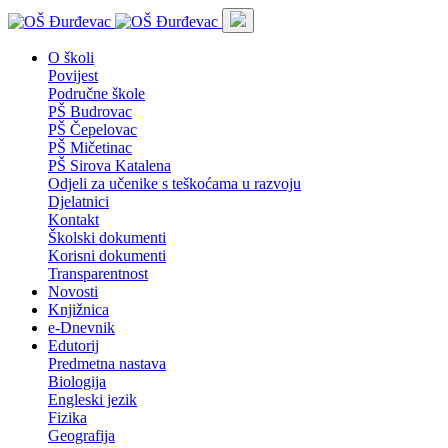
O školi
Povijest
Područne škole
PŠ Budrovac
PŠ Čepelovac
PŠ Mičetinac
PŠ Sirova Katalena
Odjeli za učenike s teškoćama u razvoju
Djelatnici
Kontakt
Školski dokumenti
Korisni dokumenti
Transparentnost
Novosti
Knjižnica
e-Dnevnik
Edutorij
Predmetna nastava
Biologija
Engleski jezik
Fizika
Geografija