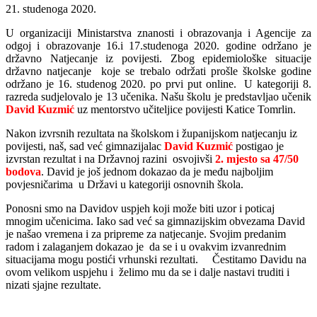
21. studenoga 2020.
U organizaciji Ministarstva znanosti i obrazovanja i Agencije za
odgoj i obrazovanje 16.i 17.studenoga 2020. godine održano je
državno Natjecanje iz povijesti. Zbog epidemiološke situacije
državno natjecanje koje se trebalo održati prošle školske godine
održano je 16. studenog 2020. po prvi put online. U kategoriji 8.
razreda sudjelovalo je 13 učenika. Našu školu je predstavljao učenik
David Kuzmić
uz mentorstvo učiteljice povijesti Katice Tomrlin.
Nakon izvrsnih rezultata na školskom i županijskom natjecanju iz
povijesti, naš, sad već gimnazijalac
David Kuzmić
postigao je
izvrstan rezultat i na Državnoj razini osvojivši
2. mjesto sa 47/50
bodova
. David je još jednom dokazao da je među najboljim
povjesničarima u Državi u kategoriji osnovnih škola.
Ponosni smo na Davidov uspjeh koji može biti uzor i poticaj
mnogim učenicima. Iako sad već sa gimnazijskim obvezama David
je našao vremena i za pripreme za natjecanje. Svojim predanim
radom i zalaganjem dokazao je da se i u ovakvim izvanrednim
situacijama mogu postići vrhunski rezultati. Čestitamo Davidu na
ovom velikom uspjehu i želimo mu da se i dalje nastavi truditi i
nizati sjajne rezultate.