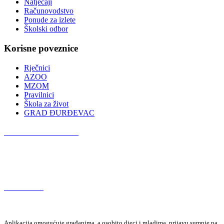
Natječaji
Računovodstvo
Ponude za izlete
Školski odbor
Korisne poveznice
Rječnici
AZOO
MZOM
Pravilnici
Škola za život
GRAD ĐURĐEVAC
Podcast OŠ Đurđevac
Red Button
Aplikacija omogućuje građanima, a osobito djeci i mladima, prijavu sumnje na