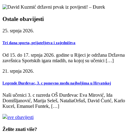
Ostale obavijesti
25. srpnja 2026.
Tri dana sporta, prijateljstva i zajedništva
Od 15. do 17. srpnja 2026. godine u Rijeci je održana Državna
završnica Sportskih igara mladih, na kojoj su učenici […]
21. srpnja 2026.
Legende Đurđevac, 3. c ponovno među najboljima u Hrvatskoj
Naši učenici 3. c razreda OŠ Đurđevac Eva Mirović, Ida
Domišljanović, Marija Seleš, NataliaOršuš, David Ćurić, Karlo
Kucel, Emanuel Funtek, […]
sve obavijesti
Želite znati više?