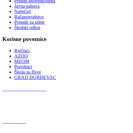
Pristup informacijama
Javna nabava
Natječaji
Računovodstvo
Ponude za izlete
Školski odbor
Korisne poveznice
Rječnici
AZOO
MZOM
Pravilnici
Škola za život
GRAD ĐURĐEVAC
Podcast OŠ Đurđevac
Red Button