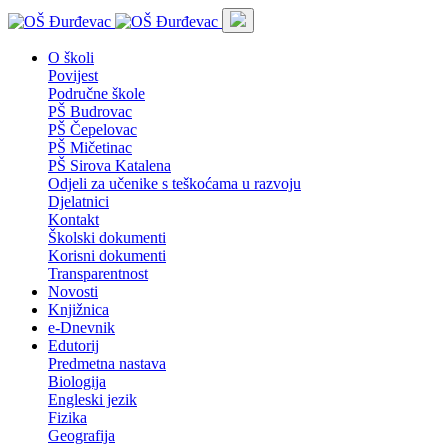
O školi
Povijest
Područne škole
PŠ Budrovac
PŠ Čepelovac
PŠ Mičetinac
PŠ Sirova Katalena
Odjeli za učenike s teškoćama u razvoju
Djelatnici
Kontakt
Školski dokumenti
Korisni dokumenti
Transparentnost
Novosti
Knjižnica
e-Dnevnik
Edutorij
Predmetna nastava
Biologija
Engleski jezik
Fizika
Geografija