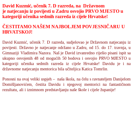
David Kuzmić, učenik 7. D razreda, na Državnom
je natjecanju iz povijesti u Zadru osvojio PRVO MJESTO u
kategoriji učenika sedmih razreda iz cijele Hrvatske!
ČESTITAMO NAŠEM NAJBOLJEM POVJESNIČARU U
HRVATSKOJ!
David Kuzmić, učenik 7. D razreda, sudjelovao je Državnom natjecanju iz
povijesti. Državno je natjecanje održano u Zadru, od 15. do 17. travnja, u
Gimnaziji Vladimira Nazora. Naš je David izvanredno riješio pisani ispit sa
ukupno osvojenih 48 od mogućih 50 bodova i osvojio PRVO MJESTO u
kategoriji učenika sedmih razreda iz cijele Hrvatske! Davidu je i na
državnome natjecanju mentorica bila učiteljica Katica Tomrlin.
Ponosni na ovaj veliki uspjeh – naša škola, na čelu s ravnateljem Danijelom
Domišljanovićem, čestita Davidu i njegovoj mentorici na fantastičnom
rezultatu, ali i iznimnom predstavljanju naše škole i cijele županije!