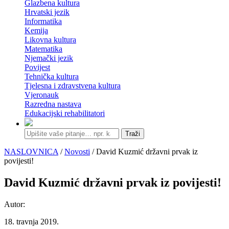
Glazbena kultura
Hrvatski jezik
Informatika
Kemija
Likovna kultura
Matematika
Njemački jezik
Povijest
Tehnička kultura
Tjelesna i zdravstvena kultura
Vjeronauk
Razredna nastava
Edukacijski rehabilitatori
Traži
NASLOVNICA
/
Novosti
/ David Kuzmić državni prvak iz
povijesti!
David Kuzmić državni prvak iz povijesti!
Autor:
18. travnja 2019.