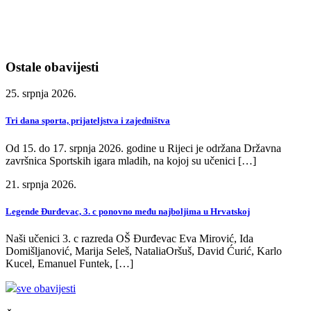
Ostale obavijesti
25. srpnja 2026.
Tri dana sporta, prijateljstva i zajedništva
Od 15. do 17. srpnja 2026. godine u Rijeci je održana Državna
završnica Sportskih igara mladih, na kojoj su učenici […]
21. srpnja 2026.
Legende Đurđevac, 3. c ponovno među najboljima u Hrvatskoj
Naši učenici 3. c razreda OŠ Đurđevac Eva Mirović, Ida
Domišljanović, Marija Seleš, NataliaOršuš, David Ćurić, Karlo
Kucel, Emanuel Funtek, […]
sve obavijesti