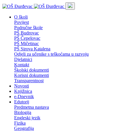
O školi
Povijest
Područne škole
PŠ Budrovac
PŠ Čepelovac
PŠ Mičetinac
PŠ Sirova Katalena
Odjeli za učenike s teškoćama u razvoju
Djelatnici
Kontakt
Školski dokumenti
Korisni dokumenti
Transparentnost
Novosti
Knjižnica
e-Dnevnik
Edutorij
Predmetna nastava
Biologija
Engleski jezik
Fizika
Geografija