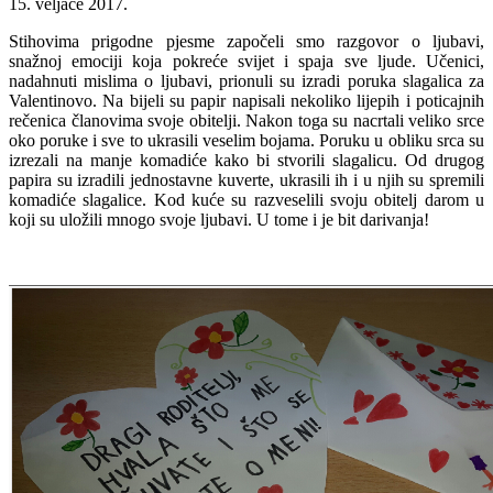
15. veljače 2017.
Stihovima prigodne pjesme započeli smo razgovor o ljubavi,
snažnoj emociji koja pokreće svijet i spaja sve ljude. Učenici,
nadahnuti mislima o ljubavi, prionuli su izradi poruka slagalica za
Valentinovo. Na bijeli su papir napisali nekoliko lijepih i poticajnih
rečenica članovima svoje obitelji. Nakon toga su nacrtali veliko srce
oko poruke i sve to ukrasili veselim bojama. Poruku u obliku srca su
izrezali na manje komadiće kako bi stvorili slagalicu. Od drugog
papira su izradili jednostavne kuverte, ukrasili ih i u njih su spremili
komadiće slagalice. Kod kuće su razveselili svoju obitelj darom u
koji su uložili mnogo svoje ljubavi. U tome i je bit darivanja!