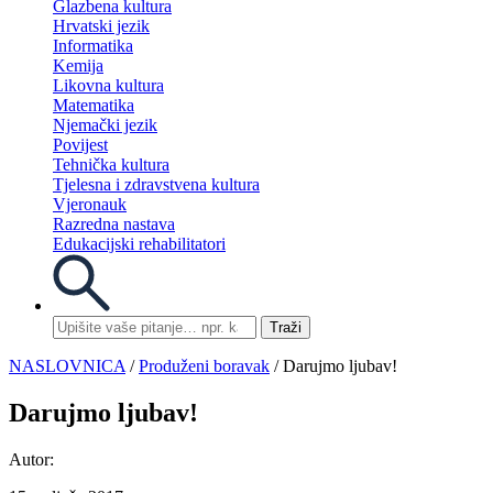
Glazbena kultura
Hrvatski jezik
Informatika
Kemija
Likovna kultura
Matematika
Njemački jezik
Povijest
Tehnička kultura
Tjelesna i zdravstvena kultura
Vjeronauk
Razredna nastava
Edukacijski rehabilitatori
Traži
NASLOVNICA
/
Produženi boravak
/ Darujmo ljubav!
Darujmo ljubav!
Autor: