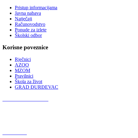
Pristup informacijama
Javna nabava
Natječaji
Računovodstvo
Ponude za izlete
Školski odbor
Korisne poveznice
Rječnici
AZOO
MZOM
Pravilnici
Škola za život
GRAD ĐURĐEVAC
Podcast OŠ Đurđevac
Red Button