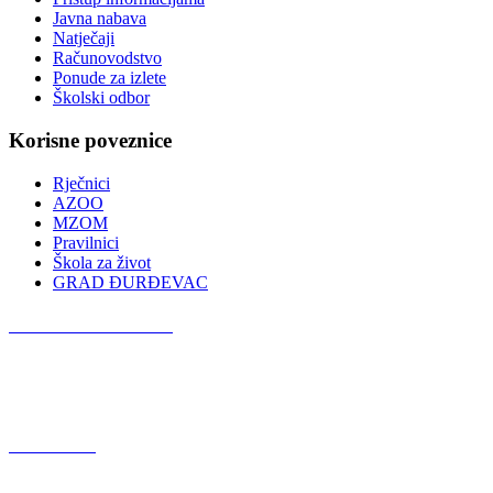
Javna nabava
Natječaji
Računovodstvo
Ponude za izlete
Školski odbor
Korisne poveznice
Rječnici
AZOO
MZOM
Pravilnici
Škola za život
GRAD ĐURĐEVAC
Podcast OŠ Đurđevac
Red Button