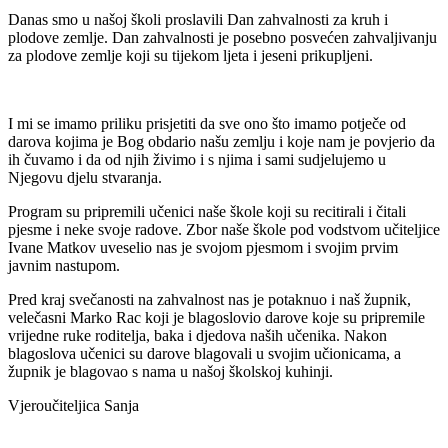
Danas smo u našoj školi proslavili Dan zahvalnosti za kruh i
plodove zemlje. Dan zahvalnosti je posebno posvećen zahvaljivanju
za plodove zemlje koji su tijekom ljeta i jeseni prikupljeni.
I mi se imamo priliku prisjetiti da sve ono što imamo potječe od
darova kojima je Bog obdario našu zemlju i koje nam je povjerio da
ih čuvamo i da od njih živimo i s njima i sami sudjelujemo u
Njegovu djelu stvaranja.
Program su pripremili učenici naše škole koji su recitirali i čitali
pjesme i neke svoje radove. Zbor naše škole pod vodstvom učiteljice
Ivane Matkov uveselio nas je svojom pjesmom i svojim prvim
javnim nastupom.
Pred kraj svečanosti na zahvalnost nas je potaknuo i naš župnik,
velečasni Marko Rac koji je blagoslovio darove koje su pripremile
vrijedne ruke roditelja, baka i djedova naših učenika. Nakon
blagoslova učenici su darove blagovali u svojim učionicama, a
župnik je blagovao s nama u našoj školskoj kuhinji.
Vjeroučiteljica Sanja