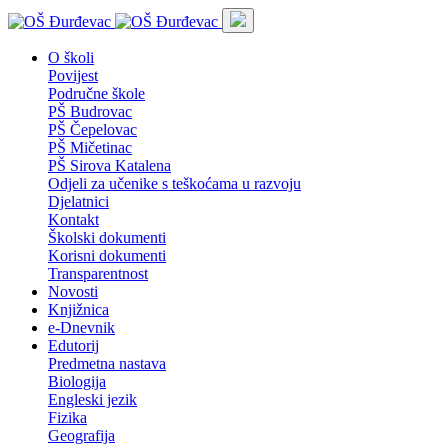
O školi
Povijest
Područne škole
PŠ Budrovac
PŠ Čepelovac
PŠ Mičetinac
PŠ Sirova Katalena
Odjeli za učenike s teškoćama u razvoju
Djelatnici
Kontakt
Školski dokumenti
Korisni dokumenti
Transparentnost
Novosti
Knjižnica
e-Dnevnik
Edutorij
Predmetna nastava
Biologija
Engleski jezik
Fizika
Geografija