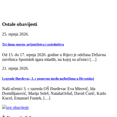
Ostale obavijesti
25. srpnja 2026.
Tri dana sporta, prijateljstva i zajedništva
Od 15. do 17. srpnja 2026. godine u Rijeci je održana Državna
završnica Sportskih igara mladih, na kojoj su učenici […]
21. srpnja 2026.
Legende Đurđevac, 3. c ponovno među najboljima u Hrvatskoj
Naši učenici 3. c razreda OŠ Đurđevac Eva Mirović, Ida
Domišljanović, Marija Seleš, NataliaOršuš, David Ćurić, Karlo
Kucel, Emanuel Funtek, […]
sve obavijesti