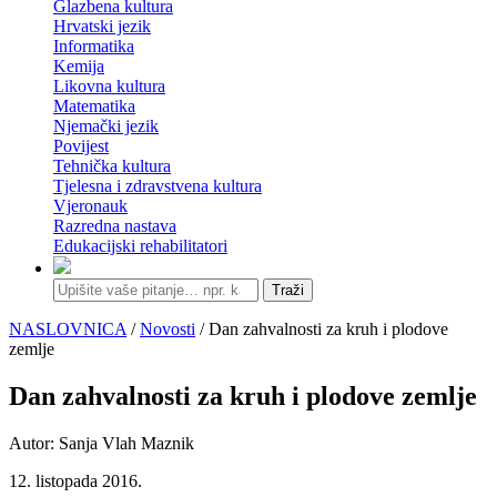
Glazbena kultura
Hrvatski jezik
Informatika
Kemija
Likovna kultura
Matematika
Njemački jezik
Povijest
Tehnička kultura
Tjelesna i zdravstvena kultura
Vjeronauk
Razredna nastava
Edukacijski rehabilitatori
Traži
NASLOVNICA
/
Novosti
/ Dan zahvalnosti za kruh i plodove
zemlje
Dan zahvalnosti za kruh i plodove zemlje
Autor: Sanja Vlah Maznik
12. listopada 2016.