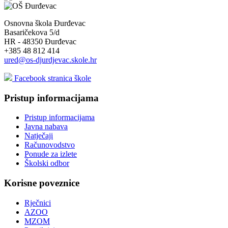
Osnovna škola Đurđevac
Basaričekova 5/d
HR - 48350 Đurđevac
+385 48 812 414
ured@os-djurdjevac.skole.hr
Facebook stranica škole
Pristup informacijama
Pristup informacijama
Javna nabava
Natječaji
Računovodstvo
Ponude za izlete
Školski odbor
Korisne poveznice
Rječnici
AZOO
MZOM