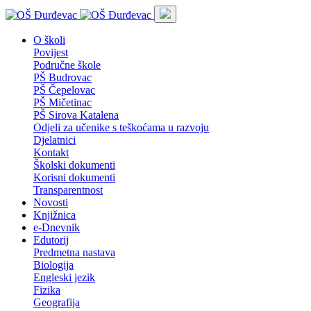
O školi
Povijest
Područne škole
PŠ Budrovac
PŠ Čepelovac
PŠ Mičetinac
PŠ Sirova Katalena
Odjeli za učenike s teškoćama u razvoju
Djelatnici
Kontakt
Školski dokumenti
Korisni dokumenti
Transparentnost
Novosti
Knjižnica
e-Dnevnik
Edutorij
Predmetna nastava
Biologija
Engleski jezik
Fizika
Geografija