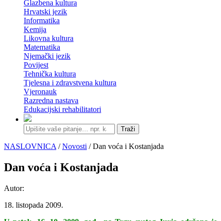
Glazbena kultura
Hrvatski jezik
Informatika
Kemija
Likovna kultura
Matematika
Njemački jezik
Povijest
Tehnička kultura
Tjelesna i zdravstvena kultura
Vjeronauk
Razredna nastava
Edukacijski rehabilitatori
Traži
NASLOVNICA
/
Novosti
/ Dan voća i Kostanjada
Dan voća i Kostanjada
Autor:
18. listopada 2009.