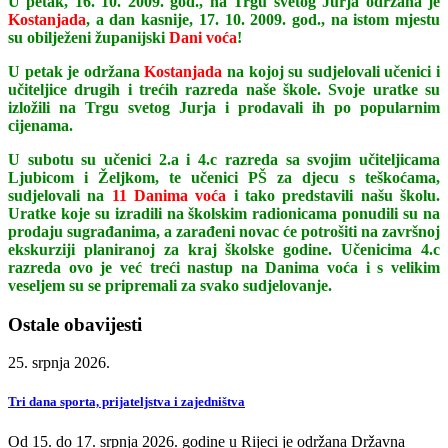
U petak, 16. 10. 2009. god., na Trgu svetog Jurja održana je
Kostanjada
, a dan kasnije, 17. 10. 2009. god., na istom mjestu
su obilježeni županijski
Dani voća
!
U petak je održana
Kostanjada
na kojoj su sudjelovali učenici i
učiteljice drugih i trećih razreda naše škole. Svoje uratke su
izložili na Trgu svetog Jurja i prodavali ih po popularnim
cijenama.
U subotu su učenici 2.a i 4.c razreda sa svojim učiteljicama
Ljubicom i Željkom, te učenici PŠ za djecu s teškoćama,
sudjelovali na
11 Danima voća
i tako predstavili našu školu.
Uratke koje su izradili na školskim radionicama ponudili su na
prodaju sugrađanima, a zarađeni novac će potrošiti na završnoj
ekskurziji planiranoj za kraj školske godine. Učenicima 4.c
razreda ovo je već treći nastup na Danima voća i s velikim
veseljem su se pripremali za svako sudjelovanje.
Ostale obavijesti
25. srpnja 2026.
Tri dana sporta, prijateljstva i zajedništva
Od 15. do 17. srpnja 2026. godine u Rijeci je održana Državna