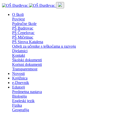
O školi
Povijest
Područne škole
PŠ Budrovac
PŠ Čepelovac
PŠ Mičetinac
PŠ Sirova Katalena
Odjeli za učenike s teškoćama u razvoju
Djelatnici
Kontakt
Školski dokumenti
Korisni dokumenti
Transparentnost
Novosti
Knjižnica
e-Dnevnik
Edutorij
Predmetna nastava
Biologija
Engleski jezik
Fizika
Geografija