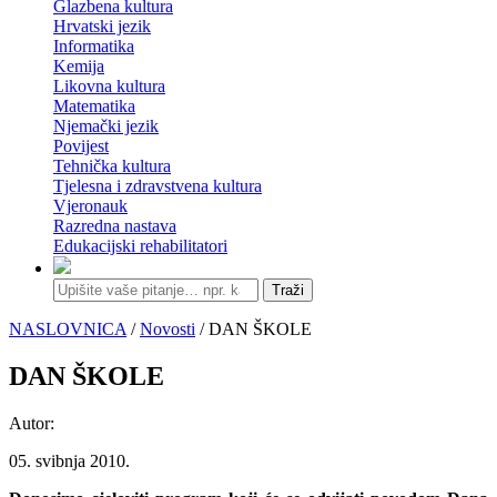
Glazbena kultura
Hrvatski jezik
Informatika
Kemija
Likovna kultura
Matematika
Njemački jezik
Povijest
Tehnička kultura
Tjelesna i zdravstvena kultura
Vjeronauk
Razredna nastava
Edukacijski rehabilitatori
Traži
NASLOVNICA
/
Novosti
/ DAN ŠKOLE
DAN ŠKOLE
Autor:
05. svibnja 2010.