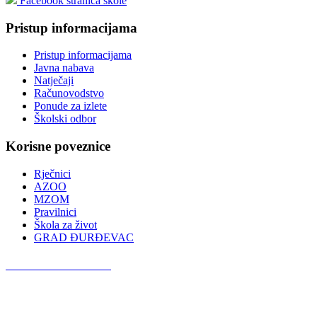
Facebook stranica škole
Pristup informacijama
Pristup informacijama
Javna nabava
Natječaji
Računovodstvo
Ponude za izlete
Školski odbor
Korisne poveznice
Rječnici
AZOO
MZOM
Pravilnici
Škola za život
GRAD ĐURĐEVAC
Podcast OŠ Đurđevac