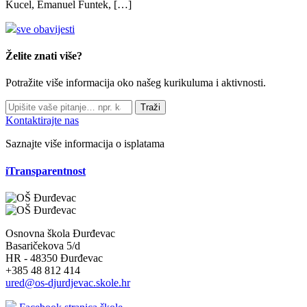
Kucel, Emanuel Funtek, […]
sve obavijesti
Želite znati više?
Potražite više informacija oko našeg kurikuluma i aktivnosti.
Traži
Kontaktirajte nas
Saznajte više informacija o isplatama
iTransparentnost
Osnovna škola Đurđevac
Basaričekova 5/d
HR - 48350 Đurđevac
+385 48 812 414
ured@os-djurdjevac.skole.hr