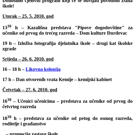
Donosimo cjeloviti program koji će se odvijati povodom
Dana
škole
!
Utorak – 25. 5. 2010. god
30
13
h – Kazališna predstava "
Pipove dogodovštine
" za
učenike od prvog do trećeg razreda – Dom kulture Đurđevac
19 h –
Izložba fotografija djelatnika škole
– drugi kat školske
zgrade
Srijeda – 26. 6. 2010. god
16 – 18 h –
Likovna kolonija
17 h –
Dan otvorenih vrata Kemije
– kemijski kabinet
Četvrtak – 27. 6. 2010. god
30
16
–
Učenici učenicima
– predstava za učenike od prvog do
četvrtog razreda
30
18
h – predstava za učenike od petog do osmog razreda,
roditelje i građanstvo
–
promocija zastave škole