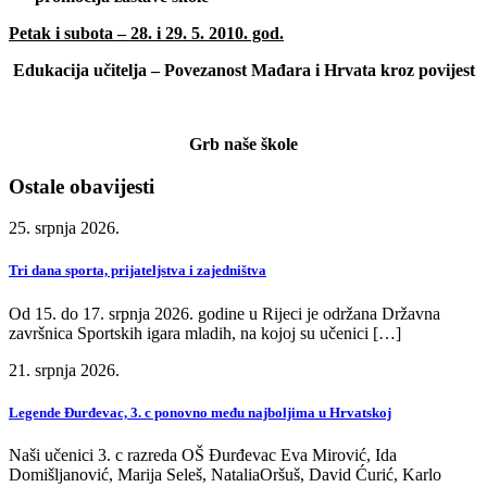
Petak i subota – 28. i 29. 5. 2010. god.
Edukacija učitelja –
Povezanost Mađara i Hrvata kroz povijest
Grb naše škole
Ostale obavijesti
25. srpnja 2026.
Tri dana sporta, prijateljstva i zajedništva
Od 15. do 17. srpnja 2026. godine u Rijeci je održana Državna
završnica Sportskih igara mladih, na kojoj su učenici […]
21. srpnja 2026.
Legende Đurđevac, 3. c ponovno među najboljima u Hrvatskoj
Naši učenici 3. c razreda OŠ Đurđevac Eva Mirović, Ida
Domišljanović, Marija Seleš, NataliaOršuš, David Ćurić, Karlo