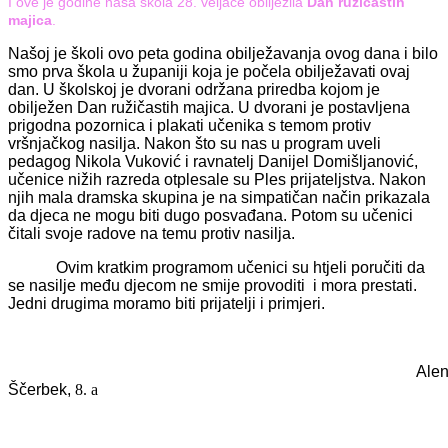
I ove je godine naša škola 28. veljače obilježila
Dan ružičastih
majica
.
Našoj je školi ovo peta godina obilježavanja ovog dana i bilo
smo prva škola u županiji koja je počela obilježavati ovaj
dan. U školskoj je dvorani održana priredba kojom je
obilježen Dan ružičastih majica. U dvorani je postavljena
prigodna pozornica i plakati učenika s temom protiv
vršnjačkog nasilja. Nakon što su nas u program uveli
pedagog Nikola Vuković i ravnatelj Danijel Domišljanović,
učenice nižih razreda otplesale su Ples prijateljstva. Nakon
njih mala dramska skupina je na simpatičan način prikazala
da djeca ne mogu biti dugo posvađana. Potom su učenici
čitali svoje radove na temu protiv nasilja.
Ovim kratkim programom učenici su htjeli poručiti da
se nasilje među djecom ne smije provoditi i mora prestati.
Jedni drugima moramo biti prijatelji i primjeri.
Alenk
Ščerbek,
8. a