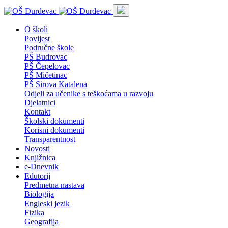
O školi
Povijest
Područne škole
PŠ Budrovac
PŠ Čepelovac
PŠ Mičetinac
PŠ Sirova Katalena
Odjeli za učenike s teškoćama u razvoju
Djelatnici
Kontakt
Školski dokumenti
Korisni dokumenti
Transparentnost
Novosti
Knjižnica
e-Dnevnik
Edutorij
Predmetna nastava
Biologija
Engleski jezik
Fizika
Geografija