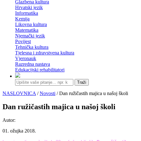
Glazbena kultura
Hrvatski jezik
Informatika
Kemija
Likovna kultura
Matematika
Njemački jezik
Povijest
Tehnička kultura
Tjelesna i zdravstvena kultura
Vjeronauk
Razredna nastava
Edukacijski rehabilitatori
Traži
NASLOVNICA
/
Novosti
/ Dan ružičastih majica u našoj školi
Dan ružičastih majica u našoj školi
Autor:
01. ožujka 2018.