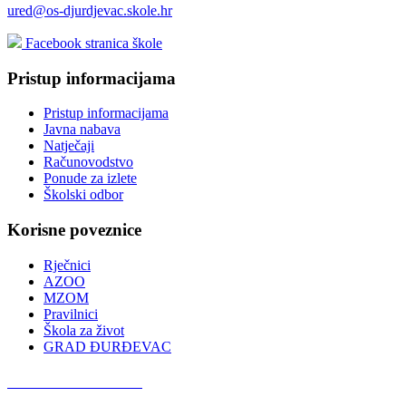
ured@os-djurdjevac.skole.hr
Facebook stranica škole
Pristup informacijama
Pristup informacijama
Javna nabava
Natječaji
Računovodstvo
Ponude za izlete
Školski odbor
Korisne poveznice
Rječnici
AZOO
MZOM
Pravilnici
Škola za život
GRAD ĐURĐEVAC
Podcast OŠ Đurđevac