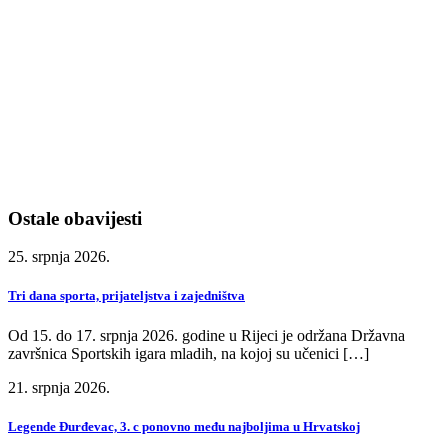
Ostale obavijesti
25. srpnja 2026.
Tri dana sporta, prijateljstva i zajedništva
Od 15. do 17. srpnja 2026. godine u Rijeci je održana Državna
završnica Sportskih igara mladih, na kojoj su učenici […]
21. srpnja 2026.
Legende Đurđevac, 3. c ponovno među najboljima u Hrvatskoj