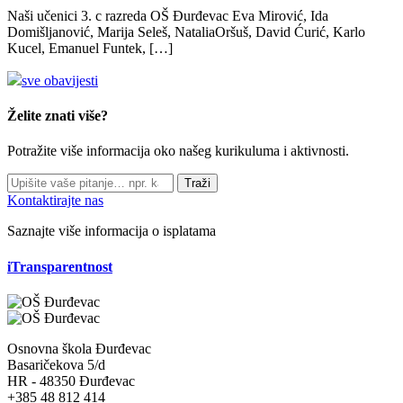
Naši učenici 3. c razreda OŠ Đurđevac Eva Mirović, Ida
Domišljanović, Marija Seleš, NataliaOršuš, David Ćurić, Karlo
Kucel, Emanuel Funtek, […]
sve obavijesti
Želite znati više?
Potražite više informacija oko našeg kurikuluma i aktivnosti.
Traži
Kontaktirajte nas
Saznajte više informacija o isplatama
iTransparentnost
Osnovna škola Đurđevac
Basaričekova 5/d
HR - 48350 Đurđevac
+385 48 812 414