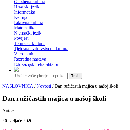
Glazbena kultura
Hrvatski jezik
Informatika
Kemija
Likovna kultura
Matematika
Njemački jezik
Povijest
Tehnička kultura
Tjelesna i zdravstvena kultura
Vjeronauk
Razredna nastava
Edukacijski rehabilitatori
Traži
NASLOVNICA
/
Novosti
/ Dan ružičastih majica u našoj školi
Dan ružičastih majica u našoj školi
Autor:
26. veljače 2020.