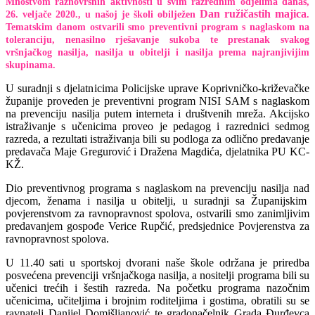
Mnoštvom raznovrsnih aktivnosti u svim razrednim odjelima danas,
Dan ružičastih majica
26. veljače 2020., u našoj je školi obilježen
.
Tematskim danom ostvarili smo preventivni program s naglaskom na
toleranciju, nenasilno rješavanje sukoba te prestanak svakog
vršnjačkog nasilja, nasilja u obitelji i nasilja prema najranjivijim
skupinama.
U suradnji s djelatnicima Policijske uprave Koprivničko-križevačke
županije proveden je preventivni program NISI SAM s naglaskom
na prevenciju nasilja putem interneta i društvenih mreža. Akcijsko
istraživanje s učenicima proveo je pedagog i razrednici sedmog
razreda, a rezultati istraživanja bili su podloga za odlično predavanje
predavača Maje Gregurović i Dražena Magdića, djelatnika PU KC-
KŽ.
Dio preventivnog programa s naglaskom na prevenciju nasilja nad
djecom, ženama i nasilja u obitelji, u suradnji sa Županijskim
povjerenstvom za ravnopravnost spolova, ostvarili smo zanimljivim
predavanjem gospođe Verice Rupčić, predsjednice Povjerenstva za
ravnopravnost spolova.
U 11.40 sati u sportskoj dvorani naše škole održana je priredba
posvećena prevenciji vršnjačkoga nasilja, a nositelji programa bili su
učenici trećih i šestih razreda. Na početku programa nazočnim
učenicima, učiteljima i brojnim roditeljima i gostima, obratili su se
ravnatelj Danijel Domišljanović te gradonačelnik Grada Đurđevca