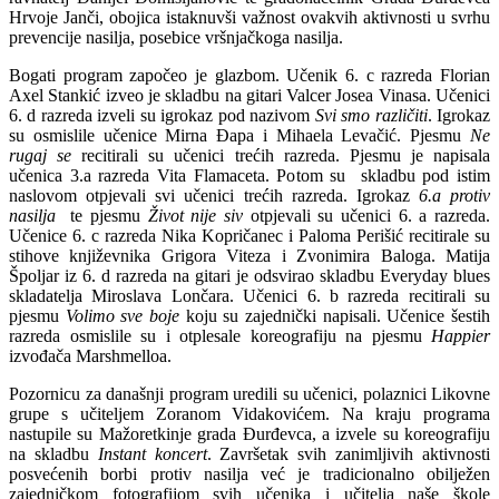
Hrvoje Janči, obojica istaknuvši važnost ovakvih aktivnosti u svrhu
prevencije nasilja, posebice vršnjačkoga nasilja.
Bogati program započeo je glazbom. Učenik 6. c razreda Florian
Axel Stankić izveo je skladbu na gitari Valcer Josea Vinasa. Učenici
6. d razreda izveli su igrokaz pod nazivom
Svi smo različiti
. Igrokaz
su osmislile učenice Mirna Đapa i Mihaela Levačić. Pjesmu
Ne
rugaj se
recitirali su učenici trećih razreda. Pjesmu je napisala
učenica 3.a razreda Vita Flamaceta. Potom su skladbu pod istim
naslovom otpjevali svi učenici trećih razreda. Igrokaz
6.a protiv
nasilja
te pjesmu
Život nije siv
otpjevali su učenici 6. a razreda.
Učenice 6. c razreda Nika Kopričanec i Paloma Perišić recitirale su
stihove književnika Grigora Viteza i Zvonimira Baloga. Matija
Špoljar iz 6. d razreda na gitari je odsvirao skladbu Everyday blues
skladatelja Miroslava Lončara. Učenici 6. b razreda recitirali su
pjesmu
Volimo sve boje
koju su zajednički napisali. Učenice šestih
razreda osmislile su i otplesale koreografiju na pjesmu
Happier
izvođača Marshmelloa.
Pozornicu za današnji program uredili su učenici, polaznici Likovne
grupe s učiteljem Zoranom Vidakovićem. Na kraju programa
nastupile su Mažoretkinje grada Đurđevca, a izvele su koreografiju
na skladbu
Instant koncert
. Završetak svih zanimljivih aktivnosti
posvećenih borbi protiv nasilja već je tradicionalno obilježen
zajedničkom fotografijom svih učenika i učitelja naše škole