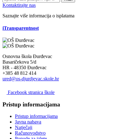
Kontaktirajte nas
Saznajte više informacija o isplatama
iTransparentnost
Osnovna škola Đurđevac
Basaričekova 5/d
HR - 48350 Đurđevac
+385 48 812 414
ured@os-djurdjevac.skole.hr
Facebook stranica škole
Pristup informacijama
Pristup informacijama
Javna nabava
Natječaji
Računovodstvo
Ponude za izlete