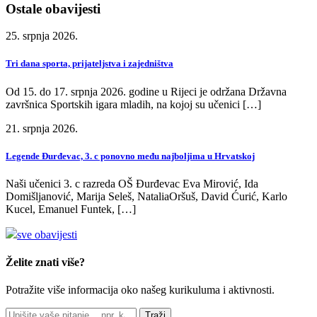
Ostale obavijesti
25. srpnja 2026.
Tri dana sporta, prijateljstva i zajedništva
Od 15. do 17. srpnja 2026. godine u Rijeci je održana Državna
završnica Sportskih igara mladih, na kojoj su učenici […]
21. srpnja 2026.
Legende Đurđevac, 3. c ponovno među najboljima u Hrvatskoj
Naši učenici 3. c razreda OŠ Đurđevac Eva Mirović, Ida
Domišljanović, Marija Seleš, NataliaOršuš, David Ćurić, Karlo
Kucel, Emanuel Funtek, […]
sve obavijesti
Želite znati više?
Potražite više informacija oko našeg kurikuluma i aktivnosti.
Traži