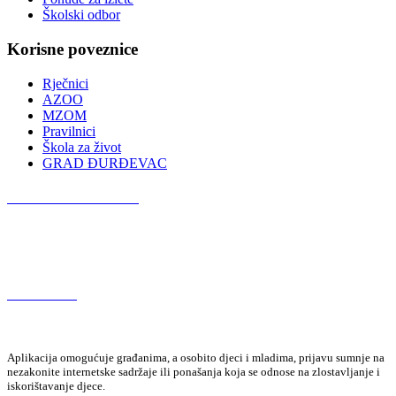
Školski odbor
Korisne poveznice
Rječnici
AZOO
MZOM
Pravilnici
Škola za život
GRAD ĐURĐEVAC
Podcast OŠ Đurđevac
Red Button
Aplikacija omogućuje građanima, a osobito djeci i mladima, prijavu sumnje na
nezakonite internetske sadržaje ili ponašanja koja se odnose na zlostavljanje i
iskorištavanje djece.