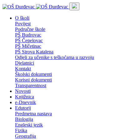
O školi
Povijest
Područne škole
PŠ Budrovac
PŠ Čepelovac
PŠ Mičetinac
PŠ Sirova Katalena
Odjeli za učenike s teškoćama u razvoju
Djelatnici
Kontakt
Školski dokumenti
Korisni dokumenti
Transparentnost
Novosti
Knjižnica
e-Dnevnik
Edutorij
Predmetna nastava
Biologija
Engleski jezik
Fizika
Geografija