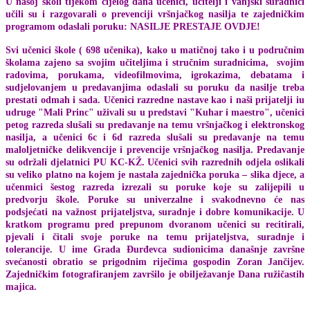
U našoj školi tijekom cijelog dana učenici, učitelji i vanjski suradnici
učili su i razgovarali o prevenciji vršnjačkog nasilja te zajedničkim
programom odaslali poruku: NASILJE PRESTAJE OVDJE!
Svi učenici škole ( 698 učenika), kako u matičnoj tako i u područnim
školama zajeno sa svojim učiteljima i stručnim suradnicima, svojim
radovima, porukama, videofilmovima, igrokazima, debatama i
sudjelovanjem u predavanjima odaslali su poruku da nasilje treba
prestati odmah i sada. Učenici razredne nastave kao i naši prijatelji iu
udruge "Mali Princ" uživali su u predstavi "Kuhar i maestro", učenici
petog razreda slušali su predavanje na temu vršnjačkog i elektronskog
nasilja, a učenici 6c i 6d razreda slušali su predavanje na temu
maloljetničke delikvencije i prevencije vršnjačkog nasilja. Predavanje
su održali djelatnici PU KC-KŽ. Učenici svih razrednih odjela oslikali
su veliko platno na kojem je nastala zajednička poruka – slika djece, a
učenmici šestog razreda izrezali su poruke koje su zalijepili u
predvorju škole. Poruke su univerzalne i svakodnevno će nas
podsjećati na važnost prijateljstva, suradnje i dobre komunikacije. U
kratkom programu pred prepunom dvoranom učenici su recitirali,
pjevali i čitali svoje poruke na temu prijateljstva, suradnje i
tolerancije. U ime Grada Đurđevca sudionicima današnje završne
svećanosti obratio se prigodnim riječima gospodin Zoran Jančijev.
Zajedničkim fotografiranjem završilo je obilježavanje Dana ružičastih
majica.