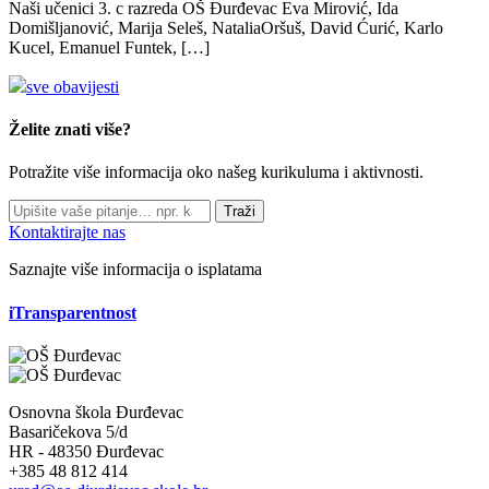
Naši učenici 3. c razreda OŠ Đurđevac Eva Mirović, Ida
Domišljanović, Marija Seleš, NataliaOršuš, David Ćurić, Karlo
Kucel, Emanuel Funtek, […]
sve obavijesti
Želite znati više?
Potražite više informacija oko našeg kurikuluma i aktivnosti.
Traži
Kontaktirajte nas
Saznajte više informacija o isplatama
iTransparentnost
Osnovna škola Đurđevac
Basaričekova 5/d
HR - 48350 Đurđevac
+385 48 812 414