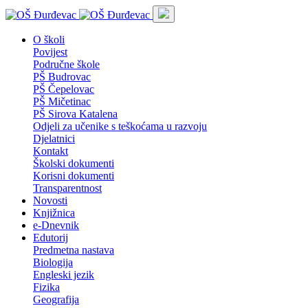
O školi
Povijest
Područne škole
PŠ Budrovac
PŠ Čepelovac
PŠ Mičetinac
PŠ Sirova Katalena
Odjeli za učenike s teškoćama u razvoju
Djelatnici
Kontakt
Školski dokumenti
Korisni dokumenti
Transparentnost
Novosti
Knjižnica
e-Dnevnik
Edutorij
Predmetna nastava
Biologija
Engleski jezik
Fizika
Geografija