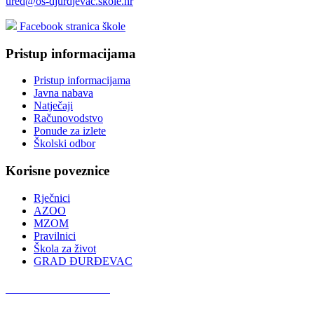
ured@os-djurdjevac.skole.hr
Facebook stranica škole
Pristup informacijama
Pristup informacijama
Javna nabava
Natječaji
Računovodstvo
Ponude za izlete
Školski odbor
Korisne poveznice
Rječnici
AZOO
MZOM
Pravilnici
Škola za život
GRAD ĐURĐEVAC
Podcast OŠ Đurđevac