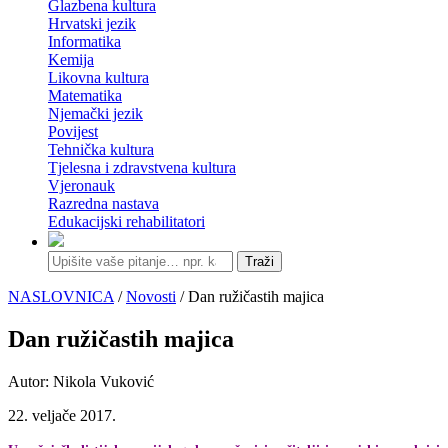
Glazbena kultura
Hrvatski jezik
Informatika
Kemija
Likovna kultura
Matematika
Njemački jezik
Povijest
Tehnička kultura
Tjelesna i zdravstvena kultura
Vjeronauk
Razredna nastava
Edukacijski rehabilitatori
Traži
NASLOVNICA
/
Novosti
/ Dan ružičastih majica
Dan ružičastih majica
Autor: Nikola Vuković
22. veljače 2017.