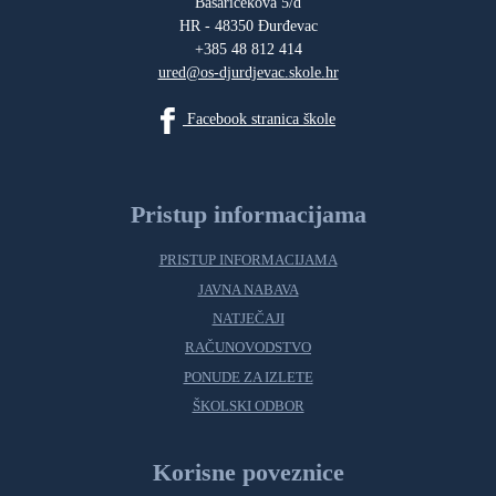
Basaričekova 5/d
HR - 48350 Đurđevac
+385 48 812 414
ured@os-djurdjevac.skole.hr
Facebook stranica škole
Pristup informacijama
PRISTUP INFORMACIJAMA
JAVNA NABAVA
NATJEČAJI
RAČUNOVODSTVO
PONUDE ZA IZLETE
ŠKOLSKI ODBOR
Korisne poveznice