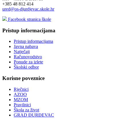
+385 48 812 414
ured@os-djurdjevac.skole.hr
Facebook stranica škole
Pristup informacijama
Pristup informacijama
Javna nabava
Natječaji
Računovodstvo
Ponude za izlete
Školski odbor
Korisne poveznice
Rječnici
AZOO
MZOM
Pravilnici
Škola za život
GRAD ĐURĐEVAC