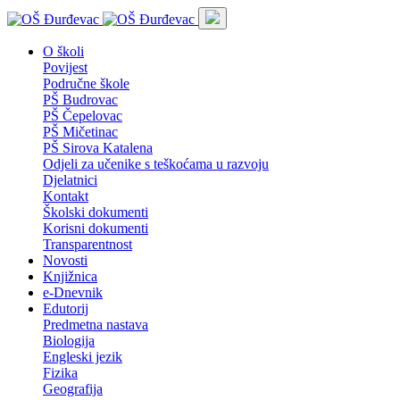
O školi
Povijest
Područne škole
PŠ Budrovac
PŠ Čepelovac
PŠ Mičetinac
PŠ Sirova Katalena
Odjeli za učenike s teškoćama u razvoju
Djelatnici
Kontakt
Školski dokumenti
Korisni dokumenti
Transparentnost
Novosti
Knjižnica
e-Dnevnik
Edutorij
Predmetna nastava
Biologija
Engleski jezik
Fizika
Geografija