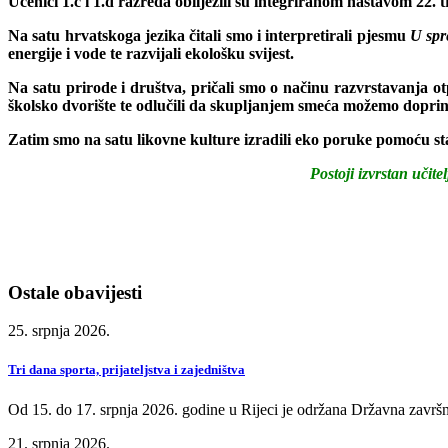
Učenici 1.c i 1.d razreda obilježili su integriranom nastavom 22. 
Na satu hrvatskoga jezika čitali smo i interpretirali pjesmu
U spr
energije i vode te razvijali ekološku svijest.
Na satu prirode i društva, pričali smo o načinu razvrstavanja o
školsko dvorište te odlučili da skupljanjem smeća možemo doprin
Zatim smo na satu likovne kulture izradili eko poruke pomoću sta
Postoji izvrstan učite
Ostale obavijesti
25. srpnja 2026.
Tri dana sporta, prijateljstva i zajedništva
Od 15. do 17. srpnja 2026. godine u Rijeci je održana Državna završn
21. srpnja 2026.