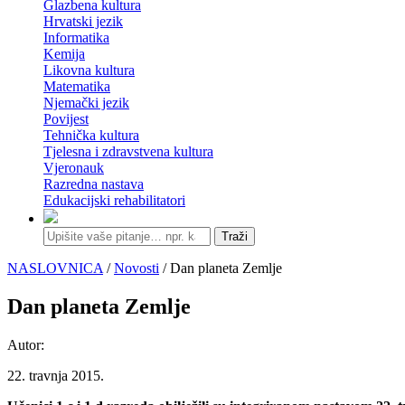
Glazbena kultura
Hrvatski jezik
Informatika
Kemija
Likovna kultura
Matematika
Njemački jezik
Povijest
Tehnička kultura
Tjelesna i zdravstvena kultura
Vjeronauk
Razredna nastava
Edukacijski rehabilitatori
Traži
NASLOVNICA
/
Novosti
/ Dan planeta Zemlje
Dan planeta Zemlje
Autor:
22. travnja 2015.