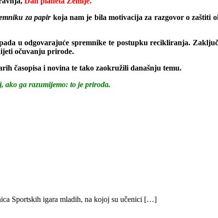
travnja,
Dan planeta Zemlje.
emniku za papir
koja nam je bila motivacija za razgovor o zaštiti o
tpada u odgovarajuće spremnike te postupku recikliranja. Zaključiv
ijeti
očuvanju prirode.
rih časopisa i novina te tako zaokružili današnju temu.
lj, ako ga razumijemo: to je priroda.
ica Sportskih igara mladih, na kojoj su učenici […]