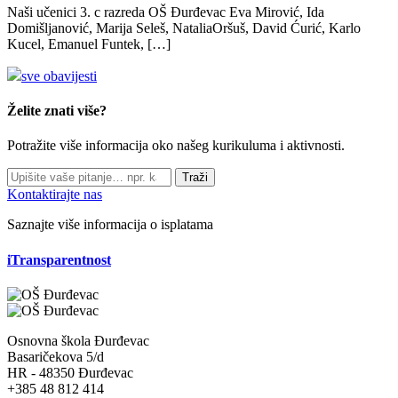
Naši učenici 3. c razreda OŠ Đurđevac Eva Mirović, Ida
Domišljanović, Marija Seleš, NataliaOršuš, David Ćurić, Karlo
Kucel, Emanuel Funtek, […]
sve obavijesti
Želite znati više?
Potražite više informacija oko našeg kurikuluma i aktivnosti.
Traži
Kontaktirajte nas
Saznajte više informacija o isplatama
iTransparentnost
Osnovna škola Đurđevac
Basaričekova 5/d
HR - 48350 Đurđevac
+385 48 812 414