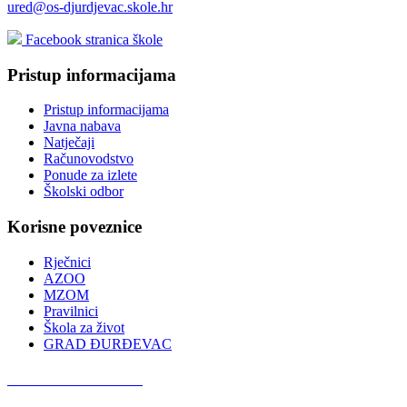
ured@os-djurdjevac.skole.hr
Facebook stranica škole
Pristup informacijama
Pristup informacijama
Javna nabava
Natječaji
Računovodstvo
Ponude za izlete
Školski odbor
Korisne poveznice
Rječnici
AZOO
MZOM
Pravilnici
Škola za život
GRAD ĐURĐEVAC
Podcast OŠ Đurđevac