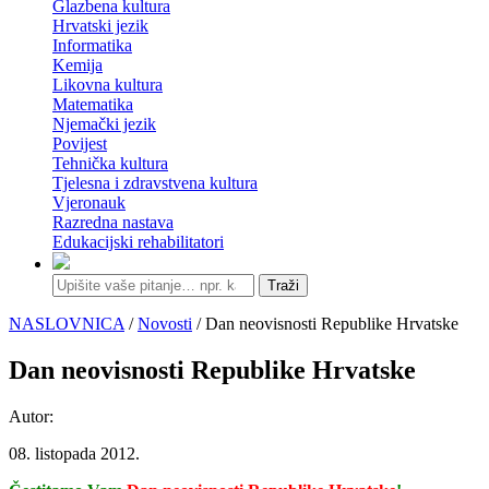
Glazbena kultura
Hrvatski jezik
Informatika
Kemija
Likovna kultura
Matematika
Njemački jezik
Povijest
Tehnička kultura
Tjelesna i zdravstvena kultura
Vjeronauk
Razredna nastava
Edukacijski rehabilitatori
Traži
NASLOVNICA
/
Novosti
/ Dan neovisnosti Republike Hrvatske
Dan neovisnosti Republike Hrvatske
Autor:
08. listopada 2012.