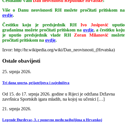
Čestitamo Vam
Dan neovisnosti Republike Hrvatske
!
Više o Danu neovisnosti RH možete pročitati pritiskom na
ovdje
.
Čestitku koju je predsjednik RH
Ivo Josipović
uputio
građanima možete pročitati pritiskom na
ovdje
, a čestitku koju
je uputio predsjednik vlade RH
Zoran Milanović
možete
pročitati pritiskom na
ovdje
.
Izvor: http://hr.wikipedia.org/wiki/Dan_neovisnosti_(Hrvatska)
Ostale obavijesti
25. srpnja 2026.
Tri dana sporta, prijateljstva i zajedništva
Od 15. do 17. srpnja 2026. godine u Rijeci je održana Državna
završnica Sportskih igara mladih, na kojoj su učenici […]
21. srpnja 2026.
Legende Đurđevac, 3. c ponovno među najboljima u Hrvatskoj