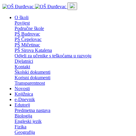
O školi
Povijest
Područne škole
PŠ Budrovac
PŠ Čepelovac
PŠ Mičetinac
PŠ Sirova Katalena
Odjeli za učenike s teškoćama u razvoju
Djelatnici
Kontakt
Školski dokumenti
Korisni dokumenti
Transparentnost
Novosti
Knjižnica
e-Dnevnik
Edutorij
Predmetna nastava
Biologija
Engleski jezik
Fizika
Geografija