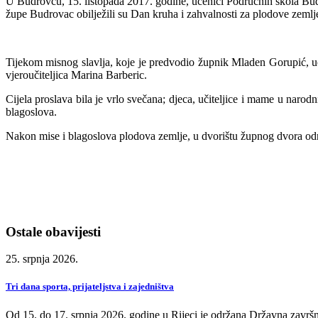
U Budrovcu, 15. listopada 2017. godine, učenici Područnih škola Budrov
župe Budrovac obilježili su Dan kruha i zahvalnosti za plodove zemlj
Tijekom misnog slavlja, koje je predvodio župnik Mladen Gorupić, učen
vjeroučiteljica Marina Barberic.
Cijela proslava bila je vrlo svečana; djeca, učiteljice i mame u naro
blagoslova.
Nakon mise i blagoslova plodova zemlje, u dvorištu župnog dvora održa
Ostale obavijesti
25. srpnja 2026.
Tri dana sporta, prijateljstva i zajedništva
Od 15. do 17. srpnja 2026. godine u Rijeci je održana Državna završn