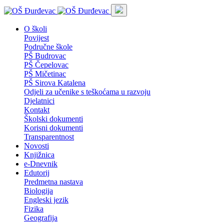
O školi
Povijest
Područne škole
PŠ Budrovac
PŠ Čepelovac
PŠ Mičetinac
PŠ Sirova Katalena
Odjeli za učenike s teškoćama u razvoju
Djelatnici
Kontakt
Školski dokumenti
Korisni dokumenti
Transparentnost
Novosti
Knjižnica
e-Dnevnik
Edutorij
Predmetna nastava
Biologija
Engleski jezik
Fizika
Geografija