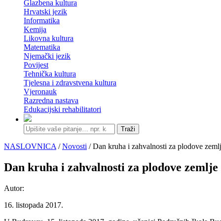
Glazbena kultura
Hrvatski jezik
Informatika
Kemija
Likovna kultura
Matematika
Njemački jezik
Povijest
Tehnička kultura
Tjelesna i zdravstvena kultura
Vjeronauk
Razredna nastava
Edukacijski rehabilitatori
Traži
NASLOVNICA
/
Novosti
/ Dan kruha i zahvalnosti za plodove zem
Dan kruha i zahvalnosti za plodove zemlj
Autor:
16. listopada 2017.