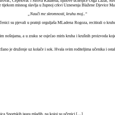
ac, Čepelovac i Sirova Katalena, njihove učiteljice Olga Lazar, Silvija
e tijekom misnog slavlja u župnoj crkvi Uznesenja Blažene Djevice Mar
„Nauči me skromnosti, kruhu moj..“
ici su pjevali u pratnji orguljaša MLadena Rogoza, recitirali o kruhu te
dnim nošnjama, a u zraku se osjećao miris kruha i krušnih proizvoda koj
no je druženje uz kolače i sok. Hvala svim roditeljima učenika i ostal
ica Sportskih igara mladih, na kojoj su učenici […]