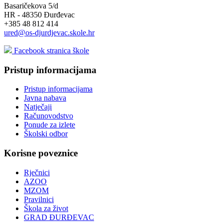
Basaričekova 5/d
HR - 48350 Đurđevac
+385 48 812 414
ured@os-djurdjevac.skole.hr
Facebook stranica škole
Pristup informacijama
Pristup informacijama
Javna nabava
Natječaji
Računovodstvo
Ponude za izlete
Školski odbor
Korisne poveznice
Rječnici
AZOO
MZOM
Pravilnici
Škola za život
GRAD ĐURĐEVAC