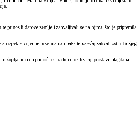
 Topolčić i Martina Krajcar Baltić, roditelji učenika i svi mještani
ije.
 prinosili darove zemlje i zahvaljivali se na njima, što je pripremila
e su ispekle vrijedne ruke mama i baka te osjećaj zahvalnosti i Božjeg
im župljanima na pomoći i suradnji u realizaciji proslave blagdana.