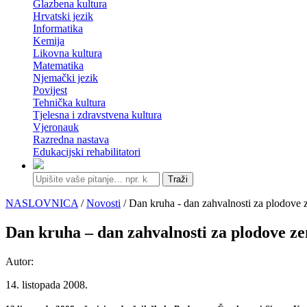
Glazbena kultura
Hrvatski jezik
Informatika
Kemija
Likovna kultura
Matematika
Njemački jezik
Povijest
Tehnička kultura
Tjelesna i zdravstvena kultura
Vjeronauk
Razredna nastava
Edukacijski rehabilitatori
Traži
NASLOVNICA
/
Novosti
/ Dan kruha - dan zahvalnosti za plodove 
Dan kruha – dan zahvalnosti za plodove z
Autor:
14. listopada 2008.