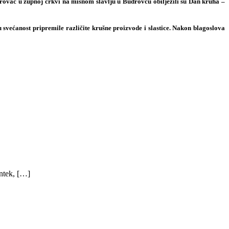
drovac u župnoj crkvi na misnom slavlju u Budrovcu obilježili su
Dan kruha –
 svećanost pripremile različite krušne proizvode i slastice. Nakon blagoslova
ntek, […]