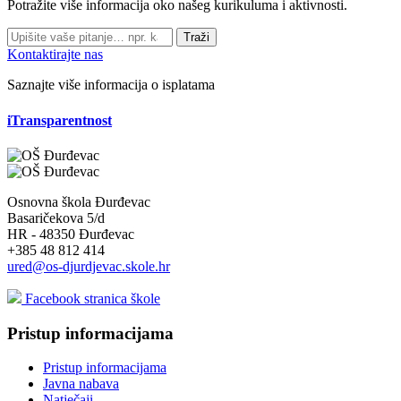
Potražite više informacija oko našeg kurikuluma i aktivnosti.
Traži
Kontaktirajte nas
Saznajte više informacija o isplatama
iTransparentnost
Osnovna škola Đurđevac
Basaričekova 5/d
HR - 48350 Đurđevac
+385 48 812 414
ured@os-djurdjevac.skole.hr
Facebook stranica škole
Pristup informacijama
Pristup informacijama
Javna nabava
Natječaji