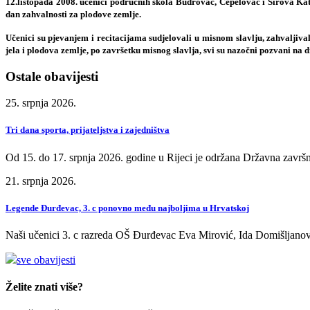
12.listopada 2008. učenici područnih škola Budrovac, Čepelovac i Sirova Kat
dan zahvalnosti za plodove zemlje
.
Učenici su pjevanjem i recitacijama sudjelovali u misnom slavlju, zahvaljiva
jela i plodova zemlje, po završetku misnog slavlja, svi su nazočni pozvani na
Ostale obavijesti
25. srpnja 2026.
Tri dana sporta, prijateljstva i zajedništva
Od 15. do 17. srpnja 2026. godine u Rijeci je održana Državna završn
21. srpnja 2026.
Legende Đurđevac, 3. c ponovno među najboljima u Hrvatskoj
Naši učenici 3. c razreda OŠ Đurđevac Eva Mirović, Ida Domišljanov
sve obavijesti
Želite znati više?