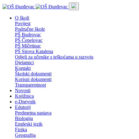
O školi
Povijest
Područne škole
PŠ Budrovac
PŠ Čepelovac
PŠ Mičetinac
PŠ Sirova Katalena
Odjeli za učenike s teškoćama u razvoju
Djelatnici
Kontakt
Školski dokumenti
Korisni dokumenti
Transparentnost
Novosti
Knjižnica
e-Dnevnik
Edutorij
Predmetna nastava
Biologija
Engleski jezik
Fizika
Geografija