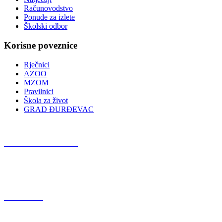
Računovodstvo
Ponude za izlete
Školski odbor
Korisne poveznice
Rječnici
AZOO
MZOM
Pravilnici
Škola za život
GRAD ĐURĐEVAC
Podcast OŠ Đurđevac
Red Button