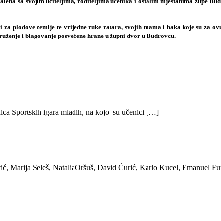
alena sa svojim učiteljima, roditeljima učenika i ostalim mještanima župe Bu
li za plodove zemlje te vrijedne ruke ratara, svojih mama i baka koje su za ovu
 druženje i blagovanje posvećene hrane u župni dvor u Budrovcu.
ica Sportskih igara mladih, na kojoj su učenici […]
ić, Marija Seleš, NataliaOršuš, David Ćurić, Karlo Kucel, Emanuel Fu