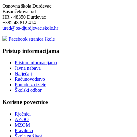
Osnovna škola Đurđevac
Basaričekova 5/d
HR - 48350 Đurđevac
+385 48 812 414
ured@os-djurdjevac.skole.hr
Facebook stranica škole
Pristup informacijama
Pristup informacijama
Javna nabava
Natječaji
Računovodstvo
Ponude za izlete
Školski odbor
Korisne poveznice
Rječnici
AZOO
MZOM
Pravilnici
Škola za život