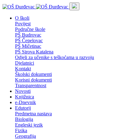
O školi
Povijest
Područne škole
PŠ Budrovac
PŠ Čepelovac
PŠ Mičetinac
PŠ Sirova Katalena
Odjeli za učenike s teškoćama u razvoju
Djelatnici
Kontakt
Školski dokumenti
Korisni dokumenti
Transparentnost
Novosti
Knjižnica
e-Dnevnik
Edutorij
Predmetna nastava
Biologija
Engleski jezik
Fizika
Geografija