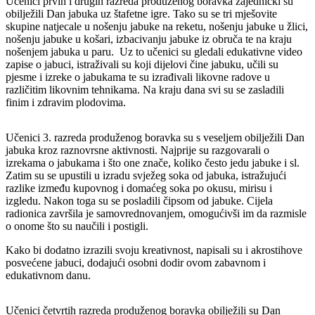
Učenici prvih i drugih razreda produženog boravka zajednički su
obilježili Dan jabuka uz štafetne igre. Tako su se tri mješovite
skupine natjecale u nošenju jabuke na reketu, nošenju jabuke u žlici,
nošenju jabuke u košari, izbacivanju jabuke iz obruča te na kraju
nošenjem jabuka u paru. Uz to učenici su gledali edukativne video
zapise o jabuci, istraživali su koji dijelovi čine jabuku, učili su
pjesme i izreke o jabukama te su izrađivali likovne radove u
različitim likovnim tehnikama. Na kraju dana svi su se zasladili
finim i zdravim plodovima.
Učenici 3. razreda produženog boravka su s veseljem obilježili Dan
jabuka kroz raznovrsne aktivnosti. Najprije su razgovarali o
izrekama o jabukama i što one znače, koliko često jedu jabuke i sl.
Zatim su se upustili u izradu svježeg soka od jabuka, istražujući
razlike između kupovnog i domaćeg soka po okusu, mirisu i
izgledu. Nakon toga su se posladili čipsom od jabuke. Cijela
radionica završila je samovrednovanjem, omogućivši im da razmisle
o onome što su naučili i postigli.
Kako bi dodatno izrazili svoju kreativnost, napisali su i akrostihove
posvećene jabuci, dodajući osobni dodir ovom zabavnom i
edukativnom danu.
Učenici četvrtih razreda produženog boravka obilježili su Dan