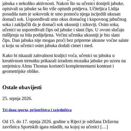
jabuka s nekoliko aktivnosti. Nakon što su učenici donijeli jabuke,
opisivali su jabuke sa što više opisnih pridjeva. Učiteljica Lidija
posudila nam je sokovnik te smo pomoću njega iscijedili ukusan
domaći sok. Uspoređivali smo okus domaćeg i kupovnog jabučnog
soka i zaključili da je domaći sok ukusniji i zdraviji. Osim soka,
učenici su uspoređivali čips od jabuke i slani čips. U ovom slučaju
mišljenja su bila podijeljena. Većini učenika ukusniji je bio slani
čips. Dan jabuka nije mogao proći bez pripreme ukusne voćne salate
u koju su učenici osim jabuka dodali cimet i med.
Kako bi iskazali zahvalnost kraljici voća, učenici su jabuku u
kreativnom trenutku prikazali izradom mozaika jabuke po uzoru na
umjetnicu Almu Thomas koristeći komplementarni kontrast i
geometrijske oblike.
Ostale obavijesti
25. srpnja 2026.
Tri dana sporta, prijateljstva i zajedništva
Od 15. do 17. srpnja 2026. godine u Rijeci je održana Državna
završnica Sportskih igara mladih, na kojoj su učenici […]