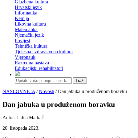
Glazbena kultura
Hrvatski jezik
Informatika
Kemija
Likovna kultura
Matematika
Njemački jezik
Povijest
Tehnička kultura
Tjelesna i zdravstvena kultura
Vjeronauk
Razredna nastava
Edukacijski rehabilitatori
Traži
NASLOVNICA
/
Novosti
/ Dan jabuka u produženom boravku
Dan jabuka u produženom boravku
Autor: Lidija Markač
20. listopada 2023.