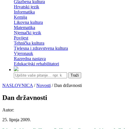
Glazbena kultura
Hrvatski jezik
Informatika
Kemija
Likovna kultura
Matematika
Njemački jezik
Povijest
Tehnička kultura
Tjelesna i zdravstvena kultura
Vjeronauk
Razredna nastava
Edukacijski rehabilitatori
Traži
NASLOVNICA
/
Novosti
/ Dan državnosti
Dan državnosti
Autor:
25. lipnja 2009.