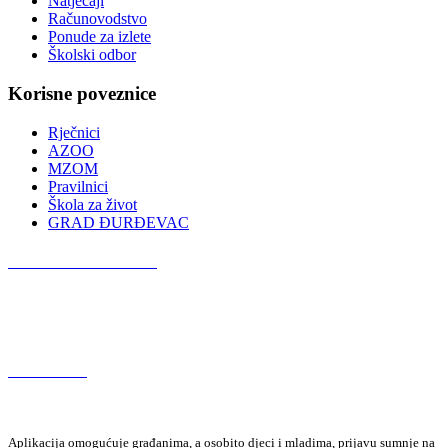
Natječaji
Računovodstvo
Ponude za izlete
Školski odbor
Korisne poveznice
Rječnici
AZOO
MZOM
Pravilnici
Škola za život
GRAD ĐURĐEVAC
Podcast OŠ Đurđevac
Red Button
Aplikacija omogućuje građanima, a osobito djeci i mladima, prijavu sumnje na