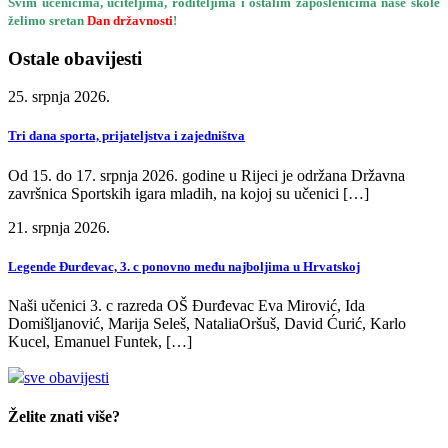
Svim učenicima, učiteljima, roditeljima i ostalim zaposlenicima naše škole
želimo sretan
Dan državnosti
!
Ostale obavijesti
25. srpnja 2026.
Tri dana sporta, prijateljstva i zajedništva
Od 15. do 17. srpnja 2026. godine u Rijeci je održana Državna
završnica Sportskih igara mladih, na kojoj su učenici […]
21. srpnja 2026.
Legende Đurđevac, 3. c ponovno među najboljima u Hrvatskoj
Naši učenici 3. c razreda OŠ Đurđevac Eva Mirović, Ida
Domišljanović, Marija Seleš, NataliaOršuš, David Ćurić, Karlo
Kucel, Emanuel Funtek, […]
sve obavijesti
Želite znati više?