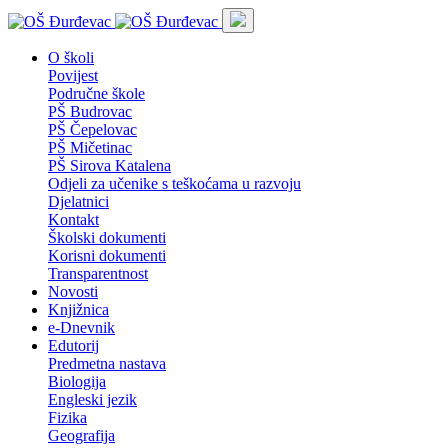
O školi
Povijest
Područne škole
PŠ Budrovac
PŠ Čepelovac
PŠ Mičetinac
PŠ Sirova Katalena
Odjeli za učenike s teškoćama u razvoju
Djelatnici
Kontakt
Školski dokumenti
Korisni dokumenti
Transparentnost
Novosti
Knjižnica
e-Dnevnik
Edutorij
Predmetna nastava
Biologija
Engleski jezik
Fizika
Geografija