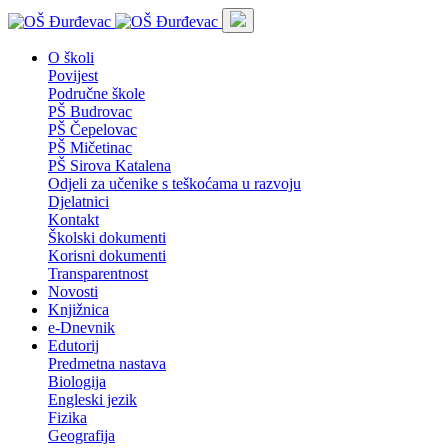
O školi
Povijest
Područne škole
PŠ Budrovac
PŠ Čepelovac
PŠ Mičetinac
PŠ Sirova Katalena
Odjeli za učenike s teškoćama u razvoju
Djelatnici
Kontakt
Školski dokumenti
Korisni dokumenti
Transparentnost
Novosti
Knjižnica
e-Dnevnik
Edutorij
Predmetna nastava
Biologija
Engleski jezik
Fizika
Geografija