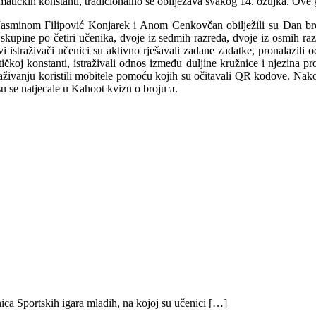
tičkih konstanti, tradicionalno se obilježava svakog 14. ožujka. Ove go
Jasminom Filipović Konjarek i Anom Cenkovčan obilježili su Dan bro
ri skupine po četiri učenika, dvoje iz sedmih razreda, dvoje iz osmih ra
 istraživači učenici su aktivno rješavali zadane zadatke, pronalazili 
atičkoj konstanti, istraživali odnos između duljine kružnice i njezina p
živanju koristili mobitele pomoću kojih su očitavali QR kodove. Nakon š
u se natjecale u Kahoot kvizu o broju π.
ica Sportskih igara mladih, na kojoj su učenici […]