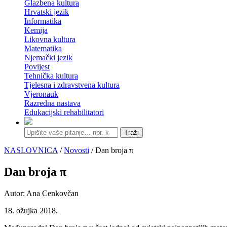
Glazbena kultura
Hrvatski jezik
Informatika
Kemija
Likovna kultura
Matematika
Njemački jezik
Povijest
Tehnička kultura
Tjelesna i zdravstvena kultura
Vjeronauk
Razredna nastava
Edukacijski rehabilitatori
Traži
NASLOVNICA
/
Novosti
/ Dan broja π
Dan broja π
Autor: Ana Cenkovčan
18. ožujka 2018.