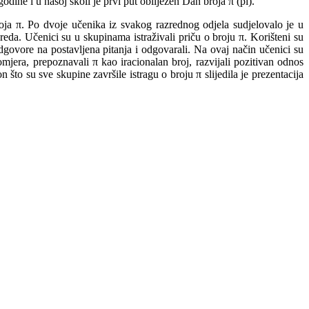
dine i u našoj školi je prvi put obilježen Dan broja π (pi).
ja π. Po dvoje učenika iz svakog razrednog odjela sudjelovalo je u
zreda. Učenici su u skupinama istraživali priču o broju π. Korišteni su
odgovore na postavljena pitanja i odgovarali. Na ovaj način učenici su
romjera, prepoznavali π kao iracionalan broj, razvijali pozitivan odnos
to su sve skupine završile istragu o broju π slijedila je prezentacija