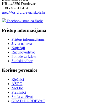
HR - 48350 Đurđevac
+385 48 812 414
ured@os-djurdjevac.skole.hr
Facebook stranica škole
Pristup informacijama
Pristup informacijama
Javna nabava
Natječaji
Računovodstvo
Ponude za izlete
Školski odbor
Korisne poveznice
Rječnici
AZOO
MZOM
Pravilnici
Škola za život
GRAD ĐURĐEVAC