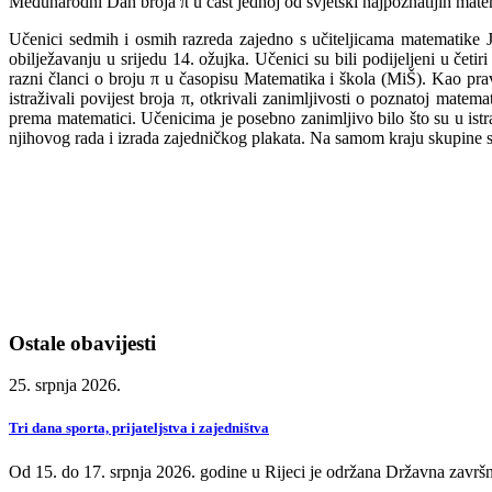
Međunarodni Dan broja π u čast jednoj od svjetski najpoznatijih matema
Učenici sedmih i osmih razreda zajedno s učiteljicama matematike 
obilježavanju u srijedu 14. ožujka. Učenici su bili podijeljeni u četi
razni članci o broju π u časopisu Matematika i škola (MiŠ). Kao pravi
istraživali povijest broja π, otkrivali zanimljivosti o poznatoj matem
prema matematici. Učenicima je posebno zanimljivo bilo što su u istra
njihovog rada i izrada zajedničkog plakata. Na samom kraju skupine s
Ostale obavijesti
25. srpnja 2026.
Tri dana sporta, prijateljstva i zajedništva
Od 15. do 17. srpnja 2026. godine u Rijeci je održana Državna završn