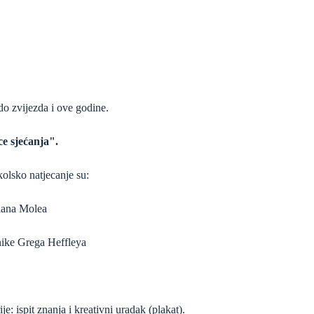
do zvijezda i ove godine.
ice sjećanja".
kolsko natjecanje su:
iana Molea
nike Grega Heffleya
e: ispit znanja i kreativni uradak (plakat).