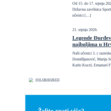
Od 15. do 17. srpnja 202
Državna završnica Sports
učenici […]
21. srpnja 2026.
Legende Đurđev
najboljima u Hr
Naši učenici 3. c razre
Domišljanović, Marija S
Karlo Kucel, Emanuel F
SVE OBAVIJESTI
Želite znati više?