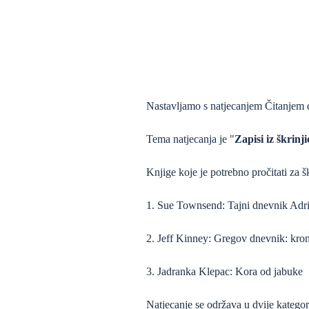
Nastavljamo s natjecanjem Čitanjem 
Tema natjecanja je "
Zapisi iz škrinj
Knjige koje je potrebno pročitati za š
1. Sue Townsend: Tajni dnevnik Adr
2. Jeff Kinney: Gregov dnevnik: kro
3. Jadranka Klepac: Kora od jabuke
Natjecanje se održava u dvije kategorij