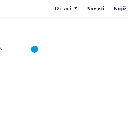
O školi
Novosti
Knjiž
DA