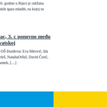
6. godine u Rijeci je održana
kih igara mladih, na kojoj su
ac, 3. c ponovno među
vatskoj
da OŠ Đurđevac Eva Mirović, Ida
eleš, NataliaOršuš, David Ćurić,
untek, […]