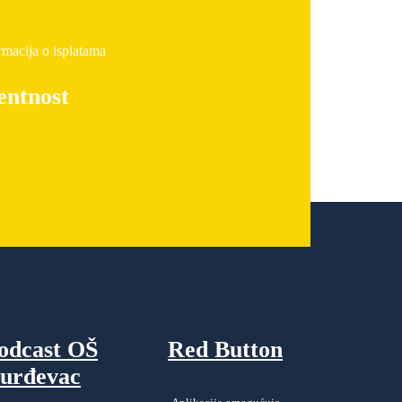
rmacija o isplatama
entnost
odcast OŠ
Red Button
urđevac