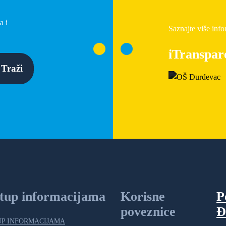
a i
Saznajte više info
iTranspar
Traži
stup informacijama
Korisne
P
poveznice
Đ
UP INFORMACIJAMA