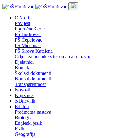
O školi
Povijest
Područne škole
PŠ Budrovac
PŠ Čepelovac
PŠ Mičetinac
PŠ Sirova Katalena
Odjeli za učenike s teškoćama u razvoju
Djelatnici
Kontakt
Školski dokumenti
Korisni dokumenti
Transparentnost
Novosti
Knjižnica
e-Dnevnik
Edutorij
Predmetna nastava
Biologija
Engleski jezik
Fizika
Geografija