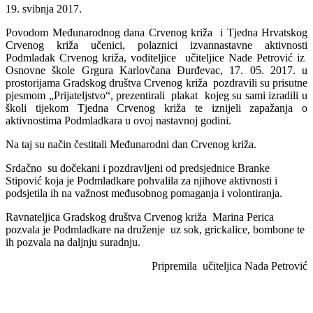
19. svibnja 2017.
Povodom Međunarodnog dana Crvenog križa i Tjedna Hrvatskog
Crvenog križa učenici, polaznici izvannastavne aktivnosti
Podmladak Crvenog križa, voditeljice učiteljice Nade Petrović iz
Osnovne škole Grgura Karlovčana Đurđevac, 17. 05. 2017. u
prostorijama Gradskog društva Crvenog križa pozdravili su prisutne
pjesmom „Prijateljstvo“, prezentirali plakat kojeg su sami izradili u
školi tijekom Tjedna Crvenog križa te iznijeli zapažanja o
aktivnostima Podmladkara u ovoj nastavnoj godini.
Na taj su način čestitali Međunarodni dan Crvenog križa.
Srdačno su dočekani i pozdravljeni od predsjednice Branke
Stipović koja je Podmladkare pohvalila za njihove aktivnosti i
podsjetila ih na važnost međusobnog pomaganja i volontiranja.
Ravnateljica Gradskog društva Crvenog križa Marina Perica
pozvala je Podmladkare na druženje uz sok, grickalice, bombone te
ih pozvala na daljnju suradnju.
Pripremila učiteljica Nada Petrović