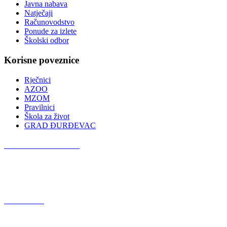
Javna nabava
Natječaji
Računovodstvo
Ponude za izlete
Školski odbor
Korisne poveznice
Rječnici
AZOO
MZOM
Pravilnici
Škola za život
GRAD ĐURĐEVAC
Podcast OŠ Đurđevac
Red Button