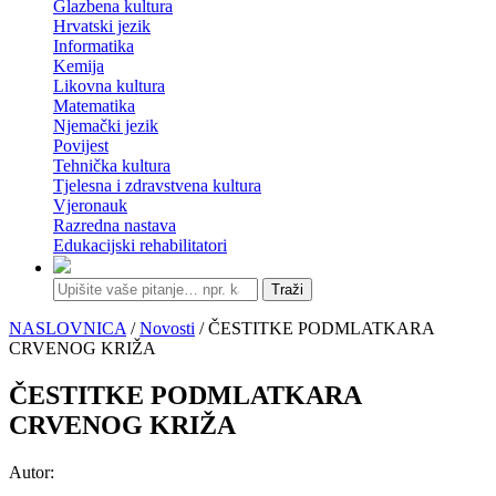
Glazbena kultura
Hrvatski jezik
Informatika
Kemija
Likovna kultura
Matematika
Njemački jezik
Povijest
Tehnička kultura
Tjelesna i zdravstvena kultura
Vjeronauk
Razredna nastava
Edukacijski rehabilitatori
Traži
NASLOVNICA
/
Novosti
/ ČESTITKE PODMLATKARA
CRVENOG KRIŽA
ČESTITKE PODMLATKARA
CRVENOG KRIŽA
Autor: