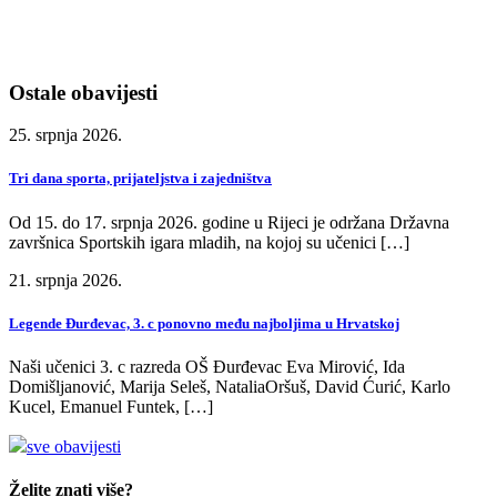
Ostale obavijesti
25. srpnja 2026.
Tri dana sporta, prijateljstva i zajedništva
Od 15. do 17. srpnja 2026. godine u Rijeci je održana Državna
završnica Sportskih igara mladih, na kojoj su učenici […]
21. srpnja 2026.
Legende Đurđevac, 3. c ponovno među najboljima u Hrvatskoj
Naši učenici 3. c razreda OŠ Đurđevac Eva Mirović, Ida
Domišljanović, Marija Seleš, NataliaOršuš, David Ćurić, Karlo
Kucel, Emanuel Funtek, […]
sve obavijesti
Želite znati više?