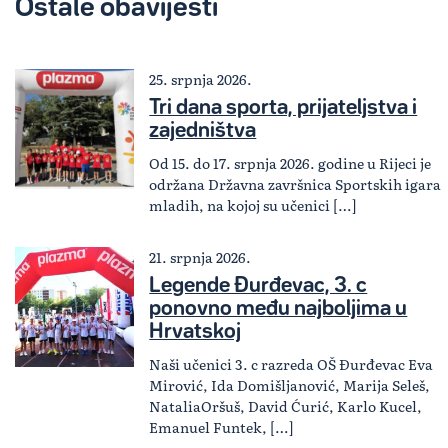
Ostale obavijesti
25. srpnja 2026.
Tri dana sporta, prijateljstva i
zajedništva
Od 15. do 17. srpnja 2026. godine u Rijeci je
održana Državna završnica Sportskih igara
mladih, na kojoj su učenici […]
21. srpnja 2026.
Legende Đurđevac, 3. c
ponovno među najboljima u
Hrvatskoj
Naši učenici 3. c razreda OŠ Đurđevac Eva
Mirović, Ida Domišljanović, Marija Seleš,
NataliaOršuš, David Ćurić, Karlo Kucel,
Emanuel Funtek, […]