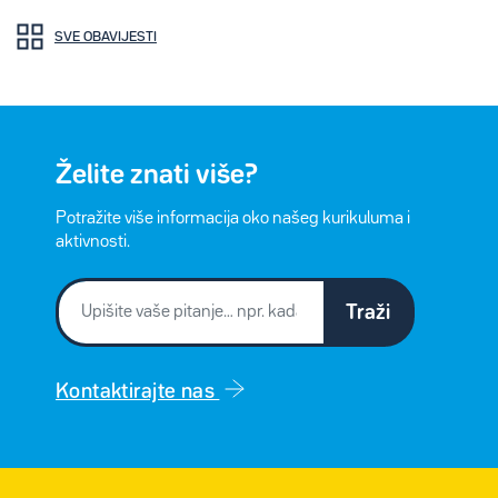
SVE OBAVIJESTI
Želite znati više?
Potražite više informacija oko našeg kurikuluma i
aktivnosti.
Traži
Kontaktirajte nas