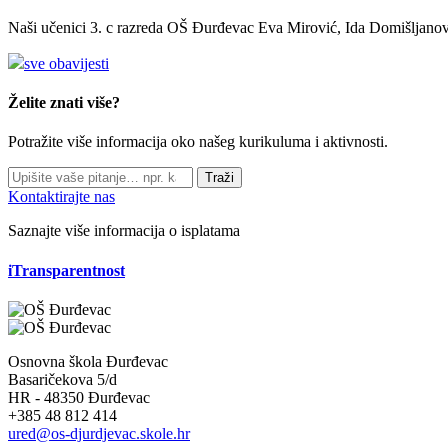
Naši učenici 3. c razreda OŠ Đurđevac Eva Mirović, Ida Domišljanov
sve obavijesti
Želite znati više?
Potražite više informacija oko našeg kurikuluma i aktivnosti.
Traži
Kontaktirajte nas
Saznajte više informacija o isplatama
iTransparentnost
Osnovna škola Đurđevac
Basaričekova 5/d
HR - 48350 Đurđevac
+385 48 812 414
ured@os-djurdjevac.skole.hr