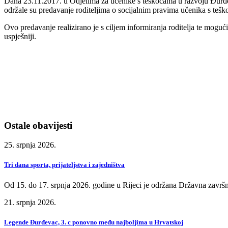
Dana 23.11.2017. u Odjelima za učenike s teškoćama u razvoju Đurđev
održale su predavanje roditeljima o socijalnim pravima učenika s teš
Ovo predavanje realizirano je s ciljem informiranja roditelja te mogući
uspješniji.
Ostale obavijesti
25. srpnja 2026.
Tri dana sporta, prijateljstva i zajedništva
Od 15. do 17. srpnja 2026. godine u Rijeci je održana Državna završn
21. srpnja 2026.
Legende Đurđevac, 3. c ponovno među najboljima u Hrvatskoj