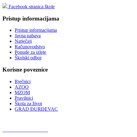
Facebook stranica škole
Pristup informacijama
Pristup informacijama
Javna nabava
Natječaji
Računovodstvo
Ponude za izlete
Školski odbor
Korisne poveznice
Rječnici
AZOO
MZOM
Pravilnici
Škola za život
GRAD ĐURĐEVAC
Podcast OŠ Đurđevac