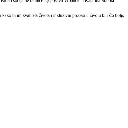
Birta i socijalne radnice Ljeposava Vrbančić i Katarina Sobota
ko bi im kvaliteta života i inkluzivni procesi u životu bili što bolji,