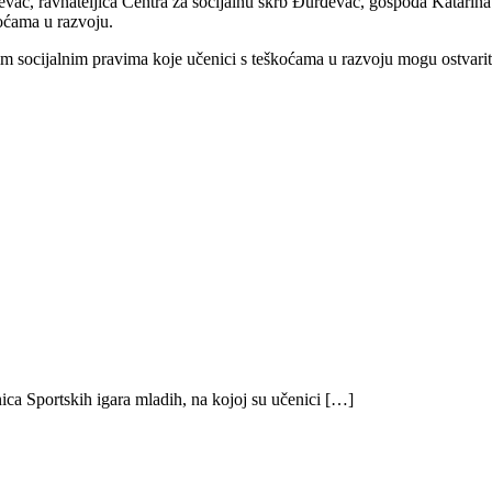
ac, ravnateljica Centra za socijalnu skrb Đurđevac, gospođa Katarina 
koćama u razvoju.
m socijalnim pravima koje učenici s teškoćama u razvoju mogu ostvariti ka
ica Sportskih igara mladih, na kojoj su učenici […]