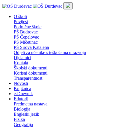
O školi
Povijest
Područne škole
PŠ Budrovac
PŠ Čepelovac
PŠ Mičetinac
PŠ Sirova Katalena
Odjeli za učenike s teškoćama u razvoju
Djelatnici
Kontakt
Školski dokumenti
Korisni dokumenti
Transparentnost
Novosti
Knjižnica
e-Dnevnik
Edutorij
Predmetna nastava
Biologija
Engleski jezik
Fizika
Geografija