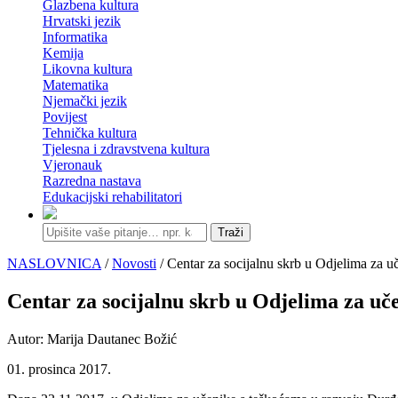
Glazbena kultura
Hrvatski jezik
Informatika
Kemija
Likovna kultura
Matematika
Njemački jezik
Povijest
Tehnička kultura
Tjelesna i zdravstvena kultura
Vjeronauk
Razredna nastava
Edukacijski rehabilitatori
Traži
NASLOVNICA
/
Novosti
/ Centar za socijalnu skrb u Odjelima za u
Centar za socijalnu skrb u Odjelima za uč
Autor: Marija Dautanec Božić
01. prosinca 2017.