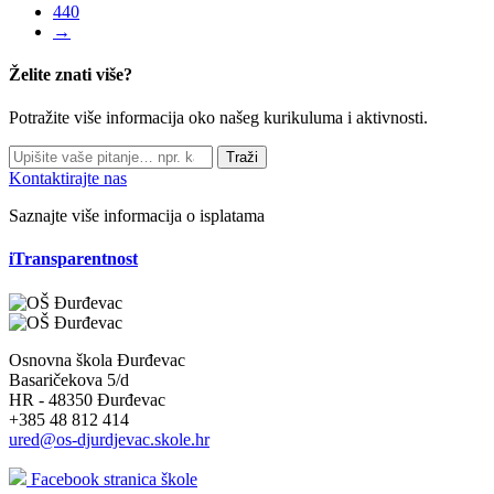
440
→
Želite znati više?
Potražite više informacija oko našeg kurikuluma i aktivnosti.
Traži
Kontaktirajte nas
Saznajte više informacija o isplatama
iTransparentnost
Osnovna škola Đurđevac
Basaričekova 5/d
HR - 48350 Đurđevac
+385 48 812 414
ured@os-djurdjevac.skole.hr
Facebook stranica škole