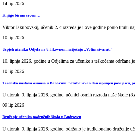
14
lip
2026
Knjige biram srcem…
Viktor Jakubovskij, učenik 2. c razreda je i ove godine ponio titulu
10
lip
2026
Uspjeh učenika Odjela na 8. likovnom natječaju „Volim stvarati“
10. lipnja 2026. godine u Odjelima za učenike s teškoćama održana je
10
lip
2026
Terenska nastava osmaša u Banovinu: nezaboravan dan ispunjen poviješću, 
U utorak, 9. lipnja 2026. godine, učenici osmih razreda naše škole (8.a
09
lip
2026
Druženje učenika područnih škola u Budrovcu
U utorak, 9. lipnja 2026. godine, održano je tradicionalno druženje