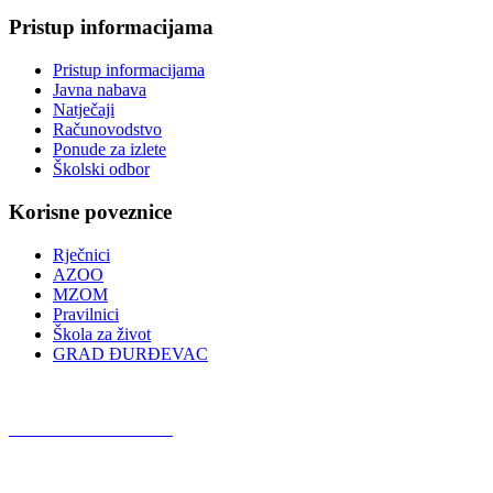
Pristup informacijama
Pristup informacijama
Javna nabava
Natječaji
Računovodstvo
Ponude za izlete
Školski odbor
Korisne poveznice
Rječnici
AZOO
MZOM
Pravilnici
Škola za život
GRAD ĐURĐEVAC
Podcast OŠ Đurđevac