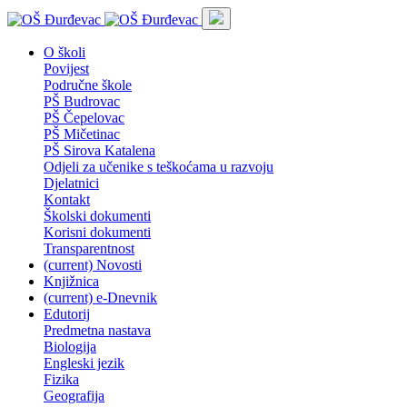
O školi
Povijest
Područne škole
PŠ Budrovac
PŠ Čepelovac
PŠ Mičetinac
PŠ Sirova Katalena
Odjeli za učenike s teškoćama u razvoju
Djelatnici
Kontakt
Školski dokumenti
Korisni dokumenti
Transparentnost
(current)
Novosti
Knjižnica
(current)
e-Dnevnik
Edutorij
Predmetna nastava
Biologija
Engleski jezik
Fizika
Geografija