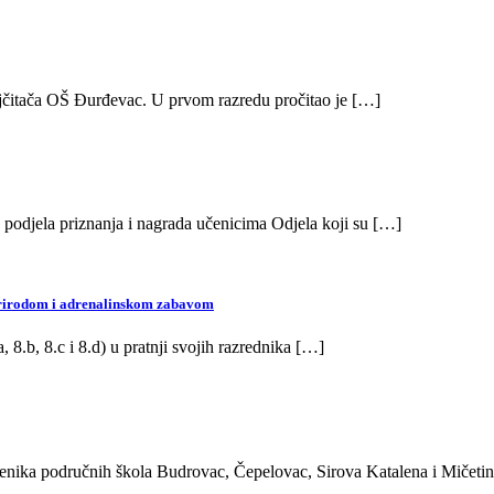
 najčitača OŠ Đurđevac. U prvom razredu pročitao je […]
 podjela priznanja i nagrada učenicima Odjela koji su […]
prirodom i adrenalinskom zabavom
, 8.b, 8.c i 8.d) u pratnji svojih razrednika […]
 učenika područnih škola Budrovac, Čepelovac, Sirova Katalena i Mičet