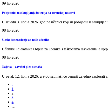
09
lip
2026
Pobjednici u sakupljanju baterija na terenskoj nastavi
U srijedu 3. lipnja 2026. godine učenici koji su pobijedili u sakupljan
08
lip
2026
Slatko iznenađenje za naše učenike
Učenike i djelatnike Odjela za učenike s teškoćama razveselila je lije
08
lip
2026
Najava – završni ples osmaša
U petak 12. lipnja 2026. u 9:00 sati naši će osmaši zajedno zaplesati
←
1
2
3
4
…