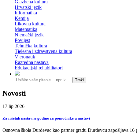
Glazbena kultura
Hrvatski jezik
Informatika
Kemija
Likovna kultura
Matematika
Njemački jezik
Povijest
Tehnička kultura
Tjelesna i zdravstvena kultura
Vjeronauk
Razredna nastava
Edukacijski rehabilitatori
Traži
Novosti
17
lip
2026
Završetak nastavne godine za pomoćnike u nastavi
Osnovna škola Đurđevac kao partner gradu Đurđevcu zapošljava 16 p