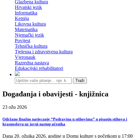
Glazbena kultura
Hrvatski jezik
Informatika
Kemija
Likovna kultura
Matematika
Njemački jezik
Povijest
Tehnička kultura
Tjelesna i zdravstvena kultura
Vjeronauk
Razredna nastava
Edukacijski rehabilitatori
Traži
Događanja i obavijesti - knjižnica
23
ožu
2026
Održano finalno natjecanje “Podravina u stihovima” u pisanju stihova i
krasnoslovu uz javni nastup učenika
Dana 20. ožujka 2026. godine u Domu kulture s početkom u 17:00