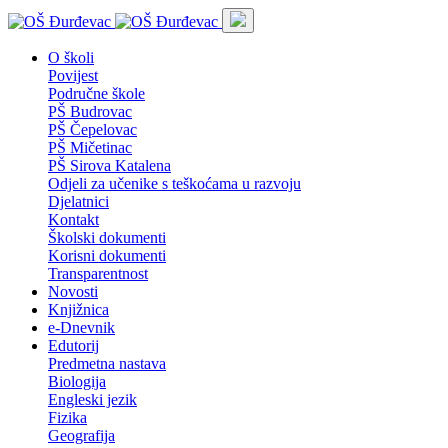
O školi
Povijest
Područne škole
PŠ Budrovac
PŠ Čepelovac
PŠ Mičetinac
PŠ Sirova Katalena
Odjeli za učenike s teškoćama u razvoju
Djelatnici
Kontakt
Školski dokumenti
Korisni dokumenti
Transparentnost
Novosti
Knjižnica
e-Dnevnik
Edutorij
Predmetna nastava
Biologija
Engleski jezik
Fizika
Geografija