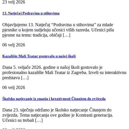
23
velj
2026
13. Natječaj Podravina u stihovima
Objavljujemo 13. Natječaj “Podravina u stihovima” za mlade
pjesnike u kojem sudjeluju učenici viših razreda. Učenici pišu
pjesme na temu: tradicija, običaji […]
06
velj
2026
Kazalište Mali Teatar gostovalo u našoj školi
Dana 5. veljače 2026. godine u našoj školi gostovalo je
profesionalno kazalište Mali Teatar iz Zagreba. Izveli su interaktivnu
predstavu […]
06
velj
2026
Školsko natjecanje iz znanja i kreativnosti Čitanjem do zvijezda
Dana 23. siječnja održano je školsko natjecanje Čitanjem do
zvijezda. Tema natjecanja ove godine je Kontrasti generacija.
Učenici su trebali […]