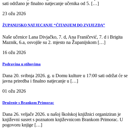
sati održano je finalno natjecanje učenika od 5. […]
23
ožu
2026
ŽUPANIJSKO NATJECANJE “ČITANJEM DO ZVIJEZDA”
Naše učenice Lana Divjačko, 7. d, Ana Franičević, 7. d i Brigita
Maznik, 6.a, osvojile su 2. mjesto na Županijskom […]
16
ožu
2026
Podravina u stihovima
Dana 20. svibnja 2026. g. u Domu kulture u 17:00 sati održat će se
javna priredba i finalno natjecanje u […]
01
ožu
2026
Druženje s Brankom Primorac
Dana 26. veljače 2026. u našoj školskoj knjižnici organiziran je
književni susret s poznatom književnicom Brankom Primorac. U
pogovoru knjige […]