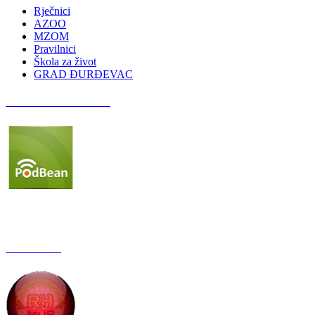
Rječnici
AZOO
MZOM
Pravilnici
Škola za život
GRAD ĐURĐEVAC
Podcast OŠ Đurđevac
Red Button