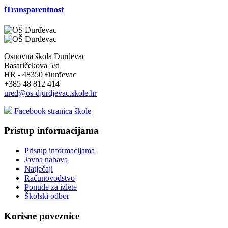
iTransparentnost
Osnovna škola Đurđevac
Basaričekova 5/d
HR - 48350 Đurđevac
+385 48 812 414
ured@os-djurdjevac.skole.hr
Facebook stranica škole
Pristup informacijama
Pristup informacijama
Javna nabava
Natječaji
Računovodstvo
Ponude za izlete
Školski odbor
Korisne poveznice