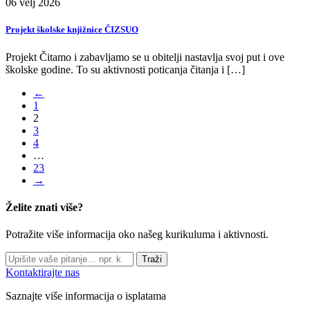
06
velj
2026
Projekt školske knjižnice ČIZSUO
Projekt Čitamo i zabavljamo se u obitelji nastavlja svoj put i ove
školske godine. To su aktivnosti poticanja čitanja i […]
←
1
2
3
4
…
23
→
Želite znati više?
Potražite više informacija oko našeg kurikuluma i aktivnosti.
Traži
Kontaktirajte nas
Saznajte više informacija o isplatama