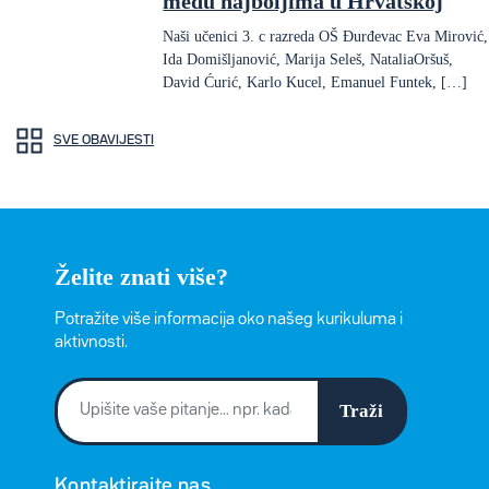
među najboljima u Hrvatskoj
Naši učenici 3. c razreda OŠ Đurđevac Eva Mirović,
Ida Domišljanović, Marija Seleš, NataliaOršuš,
David Ćurić, Karlo Kucel, Emanuel Funtek, […]
SVE OBAVIJESTI
Želite znati više?
Potražite više informacija oko našeg kurikuluma i
aktivnosti.
Traži
Kontaktirajte nas