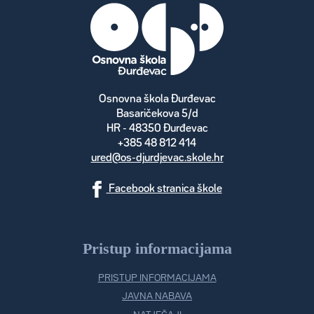
Osnovna škola Đurđevac
Basaričekova 5/d
HR - 48350 Đurđevac
+385 48 812 414
ured@os-djurdjevac.skole.hr
Facebook stranica škole
Pristup informacijama
PRISTUP INFORMACIJAMA
JAVNA NABAVA