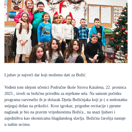
Ljubav je najveći dar koji možemo dati za Božić.
Vođeni tom idejom učenici Područne škole Sirova Katalena, 22. prosinca
2025., izveli su božićnu priredbu za mještane sela. Na samom početku
programa razveselio ih je dolazak Djeda Božićnjaka koji je ( u nedostatku
snijega) došao na prikolici. Kroz igrokaz, prigodne recitacije i pjesme
naglasak je bio na pravim vrijednostima Božića , na snazi ljubavi i
zajedništva kao okosnicama blagdanskog slavlja. Božićna čarolija nastaje
u našim srcima.