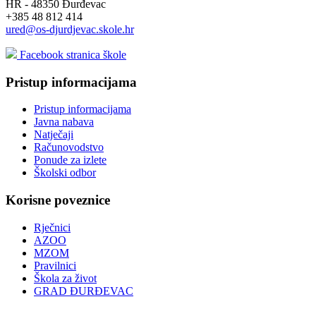
HR - 48350 Đurđevac
+385 48 812 414
ured@os-djurdjevac.skole.hr
Facebook stranica škole
Pristup informacijama
Pristup informacijama
Javna nabava
Natječaji
Računovodstvo
Ponude za izlete
Školski odbor
Korisne poveznice
Rječnici
AZOO
MZOM
Pravilnici
Škola za život
GRAD ĐURĐEVAC