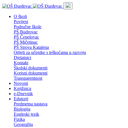
O školi
Povijest
Područne škole
PŠ Budrovac
PŠ Čepelovac
PŠ Mičetinac
PŠ Sirova Katalena
Odjeli za učenike s teškoćama u razvoju
Djelatnici
Kontakt
Školski dokumenti
Korisni dokumenti
Transparentnost
Novosti
Knjižnica
e-Dnevnik
Edutorij
Predmetna nastava
Biologija
Engleski jezik
Fizika
Geografija