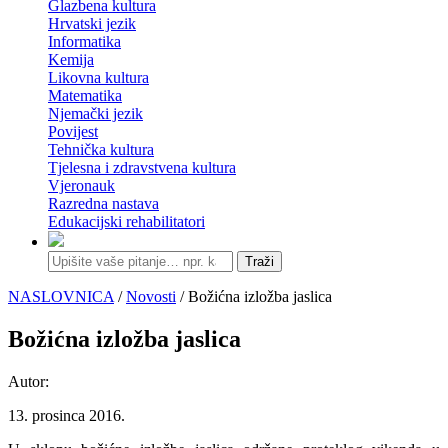
Glazbena kultura
Hrvatski jezik
Informatika
Kemija
Likovna kultura
Matematika
Njemački jezik
Povijest
Tehnička kultura
Tjelesna i zdravstvena kultura
Vjeronauk
Razredna nastava
Edukacijski rehabilitatori
Traži
NASLOVNICA
/
Novosti
/ Božićna izložba jaslica
Božićna izložba jaslica
Autor:
13. prosinca 2016.