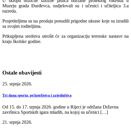
U sklopu božićne izložbe jaslica održane proteklog vikenda u
Muzeju grada Đurđevca, sudjelovali su i učenici i učiteljica 3.a
razreda.
Posjetiteljima su na prodaju ponudili prigodne ukrase koje su izradili
sa svojim roditeljima.
Prikupljena sredstva utrošit će za organizaciju terenske nastave na
kraju školske godine.
Ostale obavijesti
25. srpnja 2026.
Tri dana sporta, prijateljstva i zajedništva
Od 15. do 17. srpnja 2026. godine u Rijeci je održana Državna
završnica Sportskih igara mladih, na kojoj su učenici […]
21. srpnja 2026.