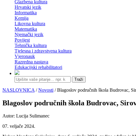
Glazbena kultura
Hrvatski jezik
Informatika
Kemija
Likovna kultura
Matematika
Njemački jezik
Povijest
Tehnička kultura
Tjelesna i zdravstvena kultura
Vjeronauk
Razredna nastava
Edukacijski rehabilitatori
Traži
NASLOVNICA
/
Novosti
/ Blagoslov područnih škola Budrovac, Si
Blagoslov područnih škola Budrovac, Siro
Autor: Lucija Sulimanec
07. veljače 2024.