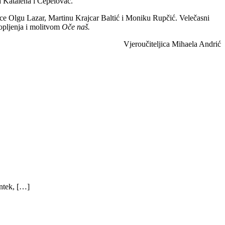
a Katalena i Čepelovac.
jice Olgu Lazar, Martinu Krajcar Baltić i Moniku Rupčić. Velečasni
ropljenja i molitvom
Oče naš.
Vjeroučiteljica Mihaela Andrić
ntek, […]