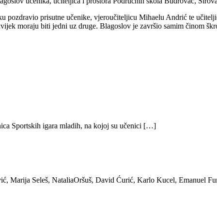
agoslov učenika, učiteljica i prostora Područnih škola Budrovac, Sirov
u pozdravio prisutne učenike, vjeroučiteljicu Mihaelu Andrić te učitel
a uvijek moraju biti jedni uz druge. Blagoslov je završio samim činom šk
ica Sportskih igara mladih, na kojoj su učenici […]
ić, Marija Seleš, NataliaOršuš, David Ćurić, Karlo Kucel, Emanuel Fu