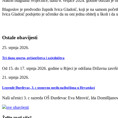
Nakon blagdana Svijećnice, dana 6. veljače 2024. godine održan je bl
Blagoslov je predvodio župnik Ivica Gladoić, koji je na samom početk
Ivica Gladoić podsjetio je učenike da su oni jedna obitelj u školi i d
Ostale obavijesti
25. srpnja 2026.
Tri dana sporta, prijateljstva i zajedništva
Od 15. do 17. srpnja 2026. godine u Rijeci je održana Državna završn
21. srpnja 2026.
Legende Đurđevac, 3. c ponovno među najboljima u Hrvatskoj
Naši učenici 3. c razreda OŠ Đurđevac Eva Mirović, Ida Domišljanov
sve obavijesti
Želite znati više?