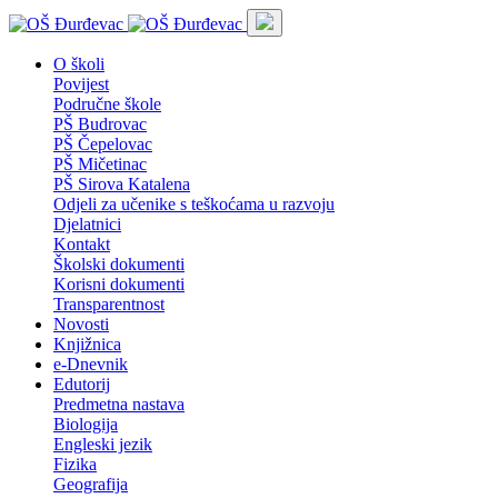
O školi
Povijest
Područne škole
PŠ Budrovac
PŠ Čepelovac
PŠ Mičetinac
PŠ Sirova Katalena
Odjeli za učenike s teškoćama u razvoju
Djelatnici
Kontakt
Školski dokumenti
Korisni dokumenti
Transparentnost
Novosti
Knjižnica
e-Dnevnik
Edutorij
Predmetna nastava
Biologija
Engleski jezik
Fizika
Geografija