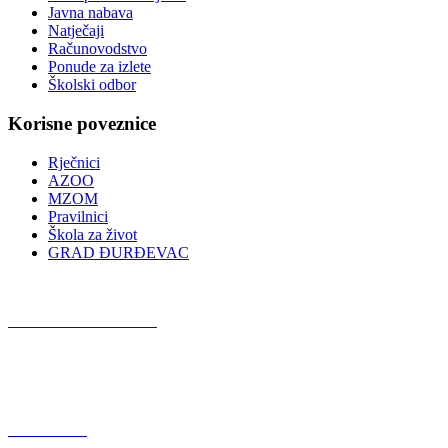
Javna nabava
Natječaji
Računovodstvo
Ponude za izlete
Školski odbor
Korisne poveznice
Rječnici
AZOO
MZOM
Pravilnici
Škola za život
GRAD ĐURĐEVAC
Podcast OŠ Đurđevac
Red Button