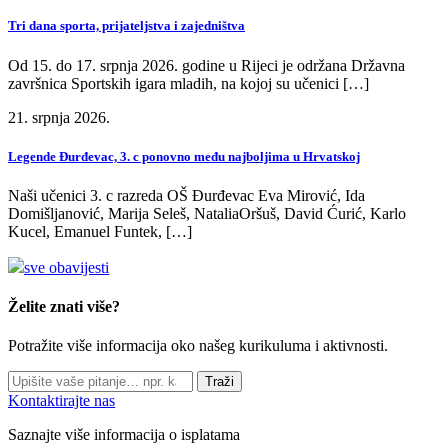
Tri dana sporta, prijateljstva i zajedništva
Od 15. do 17. srpnja 2026. godine u Rijeci je održana Državna
završnica Sportskih igara mladih, na kojoj su učenici […]
21. srpnja 2026.
Legende Đurđevac, 3. c ponovno među najboljima u Hrvatskoj
Naši učenici 3. c razreda OŠ Đurđevac Eva Mirović, Ida
Domišljanović, Marija Seleš, NataliaOršuš, David Ćurić, Karlo
Kucel, Emanuel Funtek, […]
sve obavijesti
Želite znati više?
Potražite više informacija oko našeg kurikuluma i aktivnosti.
Traži
Kontaktirajte nas
Saznajte više informacija o isplatama