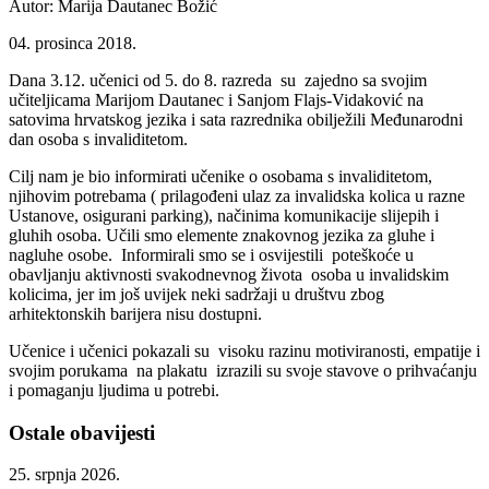
Autor: Marija Dautanec Božić
04. prosinca 2018.
Dana 3.12. učenici od 5. do 8. razreda su zajedno sa svojim
učiteljicama Marijom Dautanec i Sanjom Flajs-Vidaković na
satovima hrvatskog jezika i sata razrednika obilježili Međunarodni
dan osoba s invaliditetom.
Cilj nam je bio informirati učenike o osobama s invaliditetom,
njihovim potrebama ( prilagođeni ulaz za invalidska kolica u razne
Ustanove, osigurani parking), načinima komunikacije slijepih i
gluhih osoba. Učili smo elemente znakovnog jezika za gluhe i
nagluhe osobe. Informirali smo se i osvijestili poteškoće u
obavljanju aktivnosti svakodnevnog života osoba u invalidskim
kolicima, jer im još uvijek neki sadržaji u društvu zbog
arhitektonskih barijera nisu dostupni.
Učenice i učenici pokazali su visoku razinu motiviranosti, empatije i
svojim porukama na plakatu izrazili su svoje stavove o prihvaćanju
i pomaganju ljudima u potrebi.
Ostale obavijesti
25. srpnja 2026.