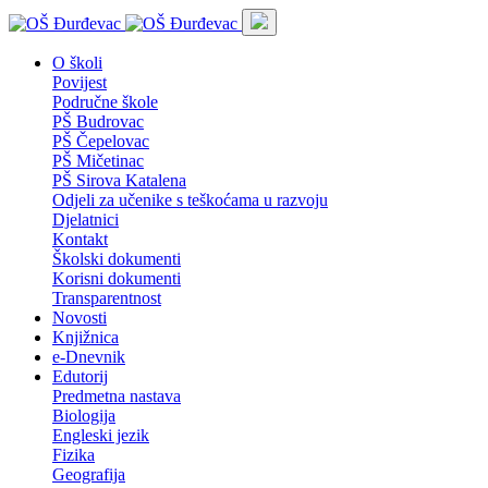
O školi
Povijest
Područne škole
PŠ Budrovac
PŠ Čepelovac
PŠ Mičetinac
PŠ Sirova Katalena
Odjeli za učenike s teškoćama u razvoju
Djelatnici
Kontakt
Školski dokumenti
Korisni dokumenti
Transparentnost
Novosti
Knjižnica
e-Dnevnik
Edutorij
Predmetna nastava
Biologija
Engleski jezik
Fizika
Geografija