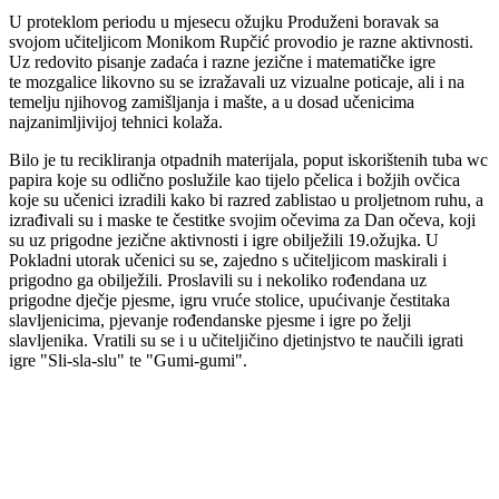
U proteklom periodu u mjesecu ožujku Produženi boravak sa
svojom učiteljicom Monikom Rupčić provodio je razne aktivnosti.
Uz redovito pisanje zadaća i razne jezične i matematičke igre
te mozgalice likovno su se izražavali uz vizualne poticaje, ali i na
temelju njihovog zamišljanja i mašte, a u dosad učenicima
najzanimljivijoj tehnici kolaža.
Bilo je tu recikliranja otpadnih materijala, poput iskorištenih tuba wc
papira koje su odlično poslužile kao tijelo pčelica i božjih ovčica
koje su učenici izradili kako bi razred zablistao u proljetnom ruhu, a
izrađivali su i maske te čestitke svojim očevima za Dan očeva, koji
su uz prigodne jezične aktivnosti i igre obilježili 19.ožujka. U
Pokladni utorak učenici su se, zajedno s učiteljicom maskirali i
prigodno ga obilježili. Proslavili su i nekoliko rođendana uz
prigodne dječje pjesme, igru vruće stolice, upućivanje čestitaka
slavljenicima, pjevanje rođendanske pjesme i igre po želji
slavljenika. Vratili su se i u učiteljičino djetinjstvo te naučili igrati
igre "Sli-sla-slu" te "Gumi-gumi".