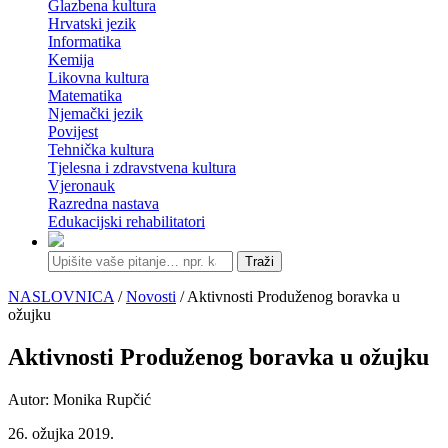
Glazbena kultura
Hrvatski jezik
Informatika
Kemija
Likovna kultura
Matematika
Njemački jezik
Povijest
Tehnička kultura
Tjelesna i zdravstvena kultura
Vjeronauk
Razredna nastava
Edukacijski rehabilitatori
Traži
NASLOVNICA
/
Novosti
/ Aktivnosti Produženog boravka u
ožujku
Aktivnosti Produženog boravka u ožujku
Autor: Monika Rupčić
26. ožujka 2019.