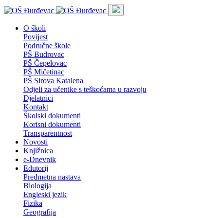
O školi
Povijest
Područne škole
PŠ Budrovac
PŠ Čepelovac
PŠ Mičetinac
PŠ Sirova Katalena
Odjeli za učenike s teškoćama u razvoju
Djelatnici
Kontakt
Školski dokumenti
Korisni dokumenti
Transparentnost
Novosti
Knjižnica
e-Dnevnik
Edutorij
Predmetna nastava
Biologija
Engleski jezik
Fizika
Geografija