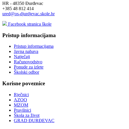
HR - 48350 Đurđevac
+385 48 812 414
ured@os-djurdjevac.skole.hr
Facebook stranica škole
Pristup informacijama
Pristup informacijama
Javna nabava
Natječaji
Računovodstvo
Ponude za izlete
Školski odbor
Korisne poveznice
Rječnici
AZOO
MZOM
Pravilnici
Škola za život
GRAD ĐURĐEVAC