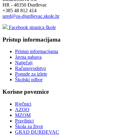
HR - 48350 Đurđevac
+385 48 812 414
ured@os-djurdjevac.skole.hr
Facebook stranica škole
Pristup informacijama
Pristup informacijama
Javna nabava
Natječaji
Računovodstvo
Ponude za izlete
Školski odbor
Korisne poveznice
Rječnici
AZOO
MZOM
Pravilnici
Škola za život
GRAD ĐURĐEVAC