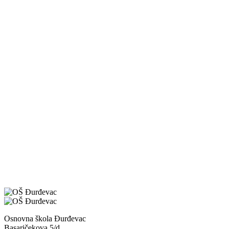
Osnovna škola Đurđevac
Basaričekova 5/d