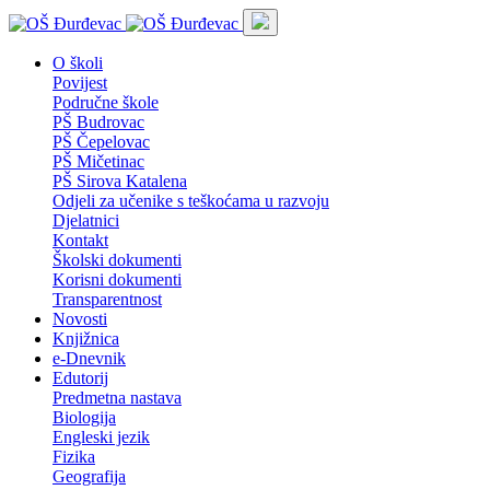
O školi
Povijest
Područne škole
PŠ Budrovac
PŠ Čepelovac
PŠ Mičetinac
PŠ Sirova Katalena
Odjeli za učenike s teškoćama u razvoju
Djelatnici
Kontakt
Školski dokumenti
Korisni dokumenti
Transparentnost
Novosti
Knjižnica
e-Dnevnik
Edutorij
Predmetna nastava
Biologija
Engleski jezik
Fizika
Geografija