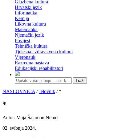
Glazbena kultura
Hrvatski jezik
Informatika
Kemija
Likovna kultura
Matematika
Njemački jezik
Povijest
Tehnička kultura
Tjelesna i zdravstvena kultura
Vjeronauk
Razredna nastava
Edukacijski rehabilitatori
Traži
NASLOVNICA
/
Jelovnik
/ *
*
Autor: Maja Šalamon Nemet
02. svibnja 2024.