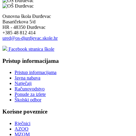
Osnovna škola Đurđevac
Basaričekova 5/d
HR - 48350 Đurđevac
+385 48 812 414
ured@os-djurdjevac.skole.hr
Facebook stranica škole
Pristup informacijama
Pristup informacijama
Javna nabava
Natječaji
Računovodstvo
Ponude za izlete
Školski odbor
Korisne poveznice
Rječnici
AZOO
MZOM