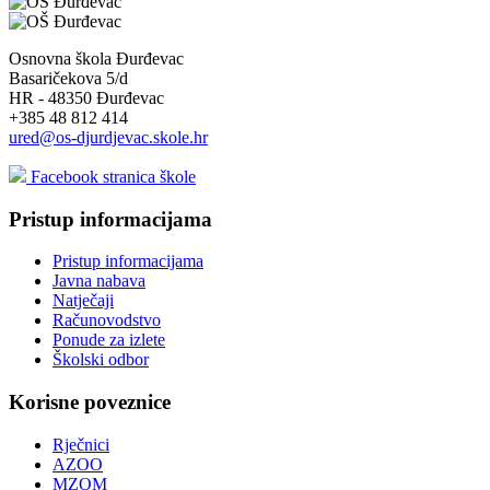
Osnovna škola Đurđevac
Basaričekova 5/d
HR - 48350 Đurđevac
+385 48 812 414
ured@os-djurdjevac.skole.hr
Facebook stranica škole
Pristup informacijama
Pristup informacijama
Javna nabava
Natječaji
Računovodstvo
Ponude za izlete
Školski odbor
Korisne poveznice
Rječnici
AZOO
MZOM