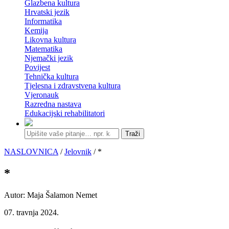
Glazbena kultura
Hrvatski jezik
Informatika
Kemija
Likovna kultura
Matematika
Njemački jezik
Povijest
Tehnička kultura
Tjelesna i zdravstvena kultura
Vjeronauk
Razredna nastava
Edukacijski rehabilitatori
Traži
NASLOVNICA
/
Jelovnik
/ *
*
Autor: Maja Šalamon Nemet
07. travnja 2024.