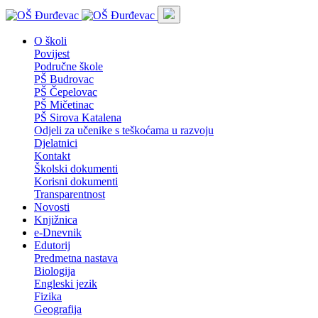
O školi
Povijest
Područne škole
PŠ Budrovac
PŠ Čepelovac
PŠ Mičetinac
PŠ Sirova Katalena
Odjeli za učenike s teškoćama u razvoju
Djelatnici
Kontakt
Školski dokumenti
Korisni dokumenti
Transparentnost
Novosti
Knjižnica
e-Dnevnik
Edutorij
Predmetna nastava
Biologija
Engleski jezik
Fizika
Geografija