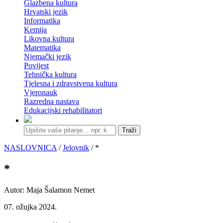
Glazbena kultura
Hrvatski jezik
Informatika
Kemija
Likovna kultura
Matematika
Njemački jezik
Povijest
Tehnička kultura
Tjelesna i zdravstvena kultura
Vjeronauk
Razredna nastava
Edukacijski rehabilitatori
Traži
NASLOVNICA
/
Jelovnik
/ *
*
Autor: Maja Šalamon Nemet
07. ožujka 2024.