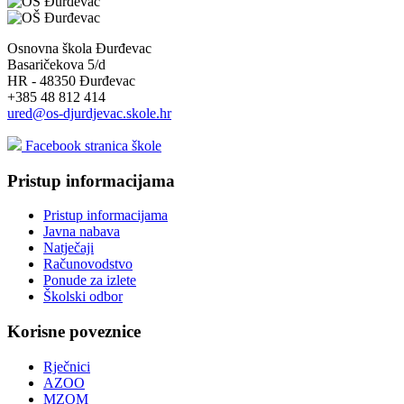
Osnovna škola Đurđevac
Basaričekova 5/d
HR - 48350 Đurđevac
+385 48 812 414
ured@os-djurdjevac.skole.hr
Facebook stranica škole
Pristup informacijama
Pristup informacijama
Javna nabava
Natječaji
Računovodstvo
Ponude za izlete
Školski odbor
Korisne poveznice
Rječnici
AZOO
MZOM