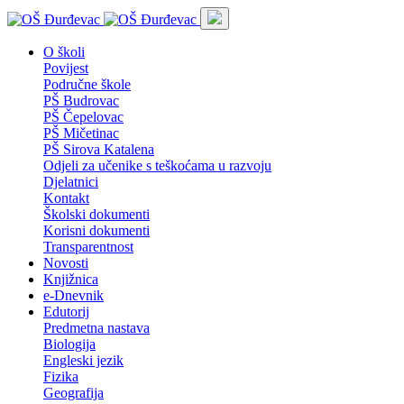
O školi
Povijest
Područne škole
PŠ Budrovac
PŠ Čepelovac
PŠ Mičetinac
PŠ Sirova Katalena
Odjeli za učenike s teškoćama u razvoju
Djelatnici
Kontakt
Školski dokumenti
Korisni dokumenti
Transparentnost
Novosti
Knjižnica
e-Dnevnik
Edutorij
Predmetna nastava
Biologija
Engleski jezik
Fizika
Geografija