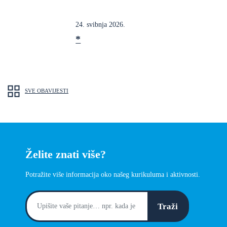
24. svibnja 2026.
*
SVE OBAVIJESTI
Želite znati više?
Potražite više informacija oko našeg kurikuluma i aktivnosti.
Traži